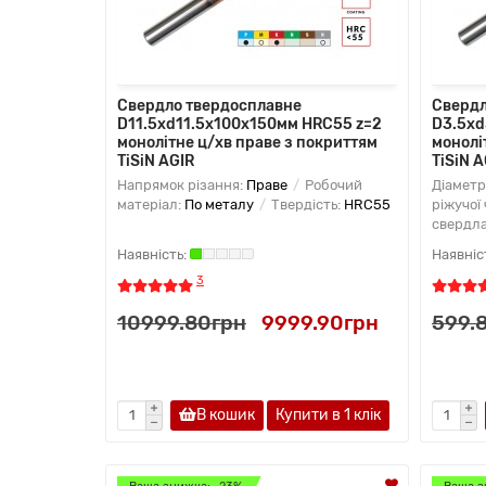
Свердло твердосплавне
Свердл
D11.5хd11.5x100х150мм HRC55 z=2
D3.5хd
монолітне ц/хв праве з покриттям
монолі
TiSiN AGIR
TiSiN A
Напрямок різання:
Праве
Робочий
Діаметр
матеріал:
По металу
Твердість:
HRC55
ріжучої 
свердла 
3
10999.80грн
9999.90грн
599.
В кошик
Купити в 1 клiк