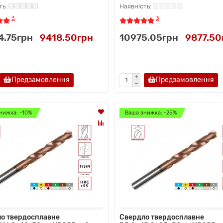
3
3
4.75грн
9418.50грн
10975.05грн
9877.50
Предзамовлення
Предзамовлення
нижка: -10%
Ваша знижка: -25%
о твердосплавне
Свердло твердосплавне