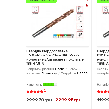
Ваша знижка: -23%
Ваша з
Свердло твердосплавне
Свердл
D6.8хd6.8х35х70мм HRC55 z=2
D12.0х
монолітне ц/хв праве з покриттям
монолі
TiSiN AGIR
TiSiN A
Напрямок різання:
Праве
Робочий
Напрямо
матеріал:
По металу
Твердість:
HRC55
матеріа
3
2999.70грн
2299.95грн
1199