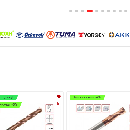
продажу!
Ваша знижка: -7%
нижка: -5%