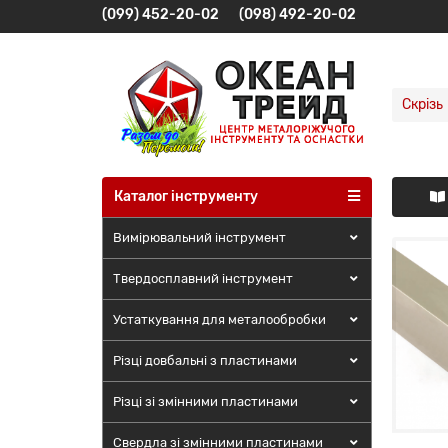
(099) 452-20-02
(098) 492-20-02
Скрізь
Каталог інструменту
Вимірювальний інструмент
Твердосплавний інструмент
Різці довбальні зі змінними
пластинами
Устаткування для металообробки
Різці довбальні з пластинами
Детальніше
Різці зі змінними пластинами
Свердла зі змінними пластинами