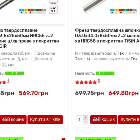
о твердосплавне
Фреза твердосплавна шпонк
3.5х25х50мм HRC55 z=2
D3.0xd4.0x8x50мм Z=2 монол
тне ц/хв праве з покриттям
хв HRC58 з покриттям TiSiN A
GIR
 свердла (d), мм:
Довжина
H - тверді матеріали:
Так
K - ча
частини (l), мм:
Довжина
Так
M - нержавіюча сталь:
Так
(L), мм:
4
3
85грн
569.70грн
699.75грн
649.80грн
В кошик
Купити в 1 клiк
В кошик
Купити в 