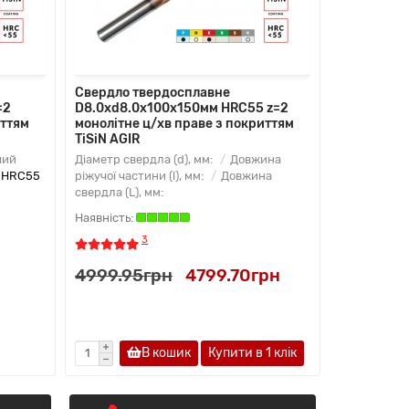
Свердло твердосплавне
=2
D8.0xd8.0х100х150мм HRC55 z=2
иттям
монолітне ц/хв праве з покриттям
TiSiN AGIR
чий
Діаметр свердла (d), мм:
Довжина
:
HRC55
ріжучої частини (l), мм:
Довжина
свердла (L), мм:
3
4999.95грн
4799.70грн
В кошик
Купити в 1 клiк