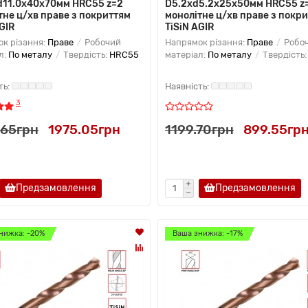
d11.0x40х70мм HRC55 z=2
D5.2хd5.2х25х50мм HRC55 z
тне ц/хв праве з покриттям
монолітне ц/хв праве з покр
GIR
TiSiN AGIR
к різання:
Праве
Робочий
Напрямок різання:
Праве
Робо
л:
По металу
Твердість:
HRC55
матеріал:
По металу
Твердість
3
.65грн
1975.05грн
1199.70грн
899.55гр
Предзамовлення
Предзамовлення
нижка: -20%
Ваша знижка: -17%