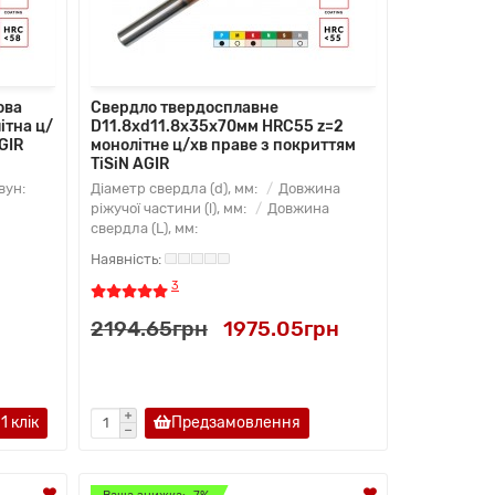
ова
Свердло твердосплавне
ітна ц/
D11.8хd11.8x35х70мм HRC55 z=2
GIR
монолітне ц/хв праве з покриттям
TiSiN AGIR
вун:
Діаметр свердла (d), мм:
Довжина
ріжучої частини (l), мм:
Довжина
свердла (L), мм:
3
2194.65грн
1975.05грн
1 клiк
Предзамовлення