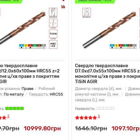
нижка: -8%
Ваша знижка: -33%
о твердосплавне
Свердло твердосплавне
d12.0x60х100мм HRC55 z=2
D7.0xd7.0х55х100мм HRC55 z
тне ц/хв праве з покриттям
монолітне ц/хв праве з покр
GIR
TiSiN AGIR
к різання:
Праве
Робочий
Діаметр свердла (d), мм:
Довж
л:
По металу
Твердість:
HRC55
ріжучої частини (l), мм:
Довжин
свердла (L), мм:
3
3
9.70грн
10999.80грн
1646.10грн
1097.10гр