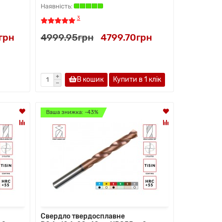
3
грн
4999.95грн
4799.70грн
В кошик
Купити в 1 клiк
Ваша знижка: -43%
Свердло твердосплавне