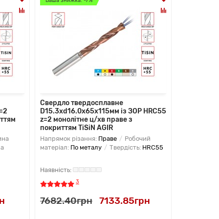
Ваша знижка: -7%
Свердло твердосплавне
=2
D15.3xd16.0х65х115мм із ЗОР HRC55
иттям
z=2 монолітне ц/хв праве з
покриттям TiSiN AGIR
ина
Напрямок різання:
Праве
Робочий
а
матеріал:
По металу
Твердість:
HRC55
3
н
7682.40грн
7133.85грн