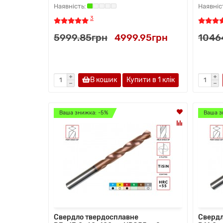
3
5999.85грн
4999.95грн
1046
В кошик
Купити в 1 клiк
Ваша знижка: -5%
Ваша з
Свердло твердосплавне
Свердл