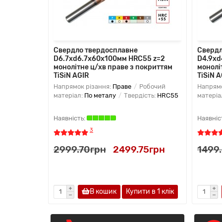
Свердло твердосплавне
Свердл
D6.7хd6.7х60х100мм HRC55 z=2
D4.9хd
монолітне ц/хв праве з покриттям
монолі
TiSiN AGIR
TiSiN A
Напрямок різання:
Праве
Робочий
Напрямо
матеріал:
По металу
Твердість:
HRC55
матеріа
3
2999.70грн
2499.75грн
1499
В кошик
Купити в 1 клiк