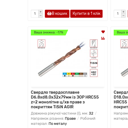
В кошик
Купити в 1 клiк
Ваша знижка: -17%
Ваша з
Свердло твердосплавне
Свердл
D6.8xd8.0х32х79мм із ЗОР HRC55
D18.0x
z=2 монолітне ц/хв праве з
HRC55 
покриттям TiSiN AGIR
покрит
Довжина ріжучої частини (l), мм:
32
Напрямо
Напрямок різання:
Праве
Робочий
матеріа
матеріал:
По металу