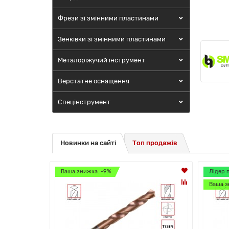
Фрези зі змінними пластинами
Зенківки зі змінними пластинами
Металоріжучий інструмент
Верстатне оснащення
Спецінструмент
Новинки на сайті
Топ продажів
Ваша знижка: -9%
Лідер 
Ваша з