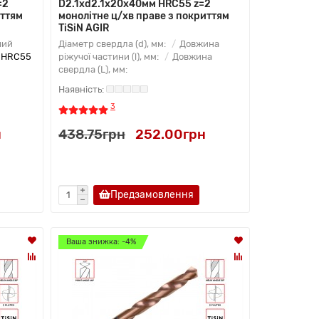
=2
D2.1xd2.1х20х40мм HRC55 z=2
иттям
монолітне ц/хв праве з покриттям
TiSiN AGIR
чий
Діаметр свердла (d), мм:
Довжина
:
HRC55
ріжучої частини (l), мм:
Довжина
свердла (L), мм:
3
н
438.75грн
252.00грн
Предзамовлення
Ваша знижка: -4%