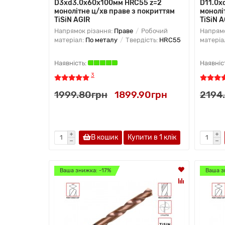
D3xd3.0х60х100мм HRC55 z=2
D11.0х
монолітне ц/хв праве з покриттям
монолі
TiSiN AGIR
TiSiN A
Напрямок різання:
Праве
Робочий
Напрямо
матеріал:
По металу
Твердість:
HRC55
матеріа
3
1999.80грн
1899.90грн
2194
В кошик
Купити в 1 клiк
Ваша знижка: -17%
Ваша з