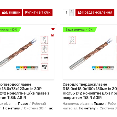
В кошик
Купити в 1 клiк
Предзамовлення
нижка: -10%
Ваша знижка: -10%
о твердосплавне
Свердло твердосплавне
d18.0х73х123мм із ЗОР
D18.0xd18.0х100х150мм із З
z=2 монолітне ц/хв праве з
HRC55 z=2 монолітне ц/хв пр
тям TiSiN AGIR
покриттям TiSiN AGIR
к різання:
Праве
Робочий
Напрямок різання:
Праве
Робо
л:
По металу
Система ЗОР:
Так
матеріал:
По металу
Система З