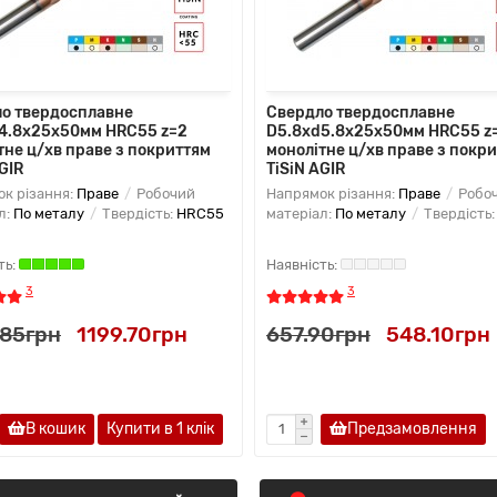
о твердосплавне
Свердло твердосплавне
4.8х25х50мм HRC55 z=2
D5.8хd5.8х25х50мм HRC55 z
тне ц/хв праве з покриттям
монолітне ц/хв праве з покр
GIR
TiSiN AGIR
к різання:
Праве
Робочий
Напрямок різання:
Праве
Робо
л:
По металу
Твердість:
HRC55
матеріал:
По металу
Твердість
3
3
.85грн
1199.70грн
657.90грн
548.10грн
В кошик
Купити в 1 клiк
Предзамовлення