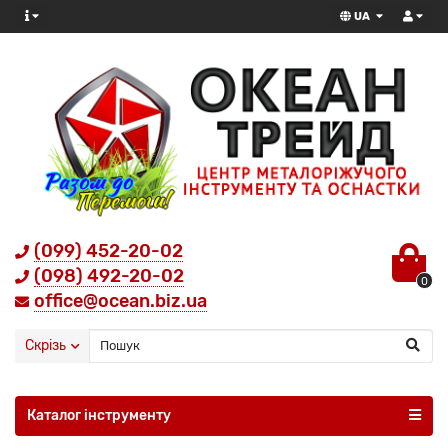
UA
(099) 452-20-02
(098) 492-20-02
0
office@ocean.biz.ua
Скрізь
Каталог інструменту