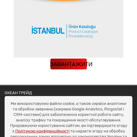
КАТАЛОГ
ЗАВАНТАЖИТИ
ОКЕАН ТРЕЙД
Договір публичної оферти
Ми використовуємо файли cookie, а також сервіси аналітики
Доставка та оплата
та обробки звернень (зокрема Google Analytics, Ringostat і
Наші контакти
CRM-системи) для забезпечення коректної роботи сайту,
Умови повернення
аналізу трафіку та покращення якості обслуговування.
+38 (099) 452-20-02
Продовжуючи користування сайтом, ви підтверджуєте згоду
+38 (098) 492-20-02
з
Політикою конфіденційності
та надаєте згоду на обробку
office@ocean.biz.ua
персональних даних відповідно до законодавства України та