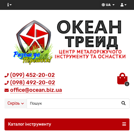
UA
(099) 452-20-02
(098) 492-20-02
0
office@ocean.biz.ua
Скрізь
Каталог інструменту