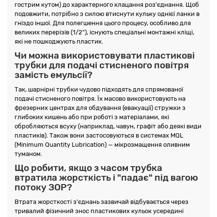
гострим кутом) до характерного клацання роз'єднання. Щоб
подовжити, потрібно з силою втиснути кульку однієї ланки в
гніздо іншої. Для полегшення цього процесу, особливо для
великих перерізів (1/2"), існують спеціальні монтажні кліщі,
які не пошкоджують пластик.
Чи можна використовувати пластикові
трубки для подачі стисненого повітря
замість емульсії?
Так, шарнірні трубки чудово підходять для спрямованої
подачі стисненого повітря. Їх масово використовують на
фрезерних центрах для обдування (евакуації) стружки з
глибоких кишень або при роботі з матеріалами, які
обробляються всуху (наприклад, чавун, графіт або деякі види
пластиків). Також вони застосовуються в системах MQL
(Minimum Quantity Lubrication) — мікрозмащення оливним
туманом.
Що робити, якщо з часом трубка
втратила жорсткість і "падає" під вагою
потоку ЗОР?
Втрата жорсткості з'єднань зазвичай відбувається через
тривалий фізичний знос пластикових кульок усередині