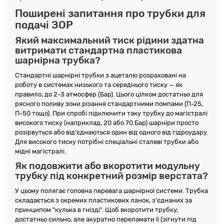
Поширені запитання про трубки для
подачі ЗОР
Який максимальний тиск рідини здатна
витримати стандартна пластикова
шарнірна трубка?
Стандартні шарнірні трубки з ацеталю розраховані на
роботу в системах низького та середнього тиску — як
правило, до 2-3 атмосфер (Бар). Цього цілком достатньо для
рясного поливу зони різання стандартними помпами (П-25,
П-50 тощо). При спробі підключити таку трубку до магістралі
високого тиску (наприклад, 20 або 70 Бар) шарніри просто
розірвуться або від'єднаються один від одного від гідроудару.
Для високого тиску потрібні спеціальні сталеві трубки або
мідні магістралі.
Як подовжити або вкоротити модульну
трубку під конкретний розмір верстата?
У цьому полягає головна перевага шарнірної системи. Трубка
складається з окремих пластикових ланок, з'єднаних за
принципом "кулька в гнізді". Щоб вкоротити трубку,
достатньо сильно, але акуратно переламати її (зігнути під