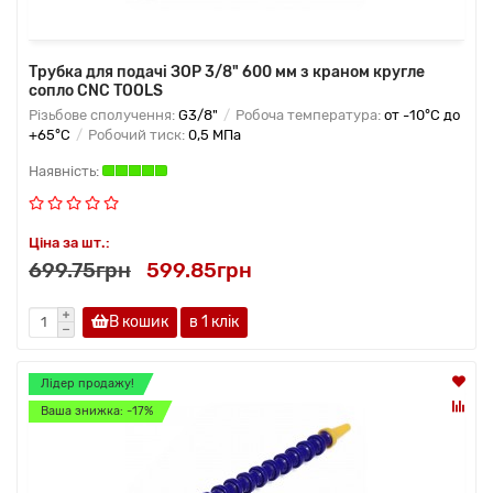
Трубка для подачі ЗОР 3/8" 600 мм з краном кругле
сопло CNC TOOLS
Різьбове сполучення:
G3/8"
Робоча температура:
от -10°C до
+65°C
Робочий тиск:
0,5 МПа
Ціна за шт.:
699.75грн
599.85грн
В кошик
в 1 клік
Лідер продажу!
Ваша знижка: -17%