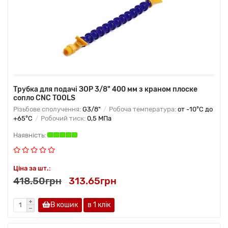
Трубка для подачі ЗОР 3/8" 400 мм з краном плоске
сопло CNC TOOLS
Різьбове сполучення:
G3/8"
Робоча температура:
от -10°C до
+65°C
Робочий тиск:
0,5 МПа
Ціна за шт.:
418.50грн
313.65грн
В кошик
в 1 клік