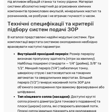
під впливом вібрацій станка та тиску рідини. Матеріал
системи абсолютно інертний до агресивних хімічних
компонентів промислових емульсій, мінеральних мастил та
розчинників, не розбухає і не втрачає гнучкості з часом.
Технічні специфікації та критерії
підбору систем подачі ЗОР
В каталозі представлені надійні модульні системи. При
комплектації верстата системою охолодження необхідно
враховувати наступні параметри:
Внутрішній прохідний переріз:
Розмір перерізу
визначає пропускну здатність (літри за хвилину).
Найбільш поширені стандарти — 1/4" (дюйма), 3/8" та
1/2". Менший переріз (1/4") забезпечує тонку,
швидкісну струю і застосовується на токарних
автоматах та свердлильних верстатах. Більший
переріз (1/2") генерує масивний потік ЗОР для
об'ємного охолодження при важкому фрезеруванні або
шліфуванні.
Тип кінцевого сопла (насадки):
Доступні круглі
сопла різного діаметра (для точкового подавання) та
плоскі (широкі) сопла, які створюють віяловий потік.
Плоскі сопла ідеально підходять для охолодження