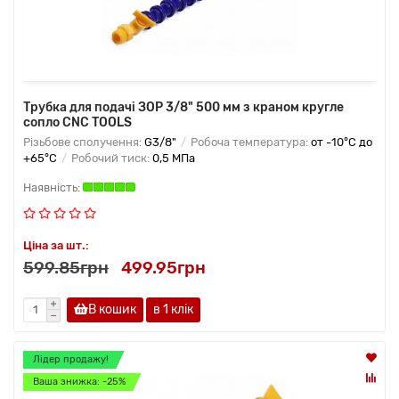
Трубка для подачі ЗОР 3/8" 500 мм з краном кругле
сопло CNC TOOLS
Різьбове сполучення:
G3/8"
Робоча температура:
от -10°C до
+65°C
Робочий тиск:
0,5 МПа
Ціна за шт.:
599.85грн
499.95грн
В кошик
в 1 клік
Лідер продажу!
Ваша знижка: -25%