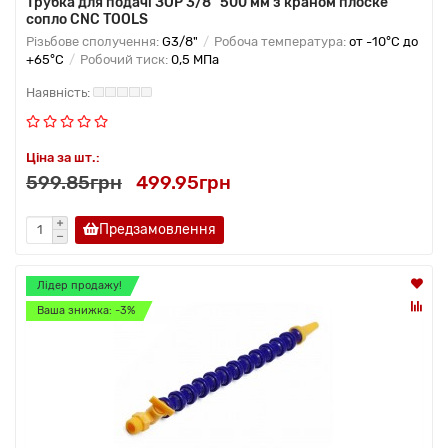
Трубка для подачі ЗОР 3/8" 500 мм з краном плоске
сопло CNC TOOLS
Різьбове сполучення:
G3/8"
Робоча температура:
от -10°C до
+65°C
Робочий тиск:
0,5 МПа
Ціна за шт.:
599.85грн
499.95грн
Предзамовлення
Лідер продажу!
Ваша знижка: -3%