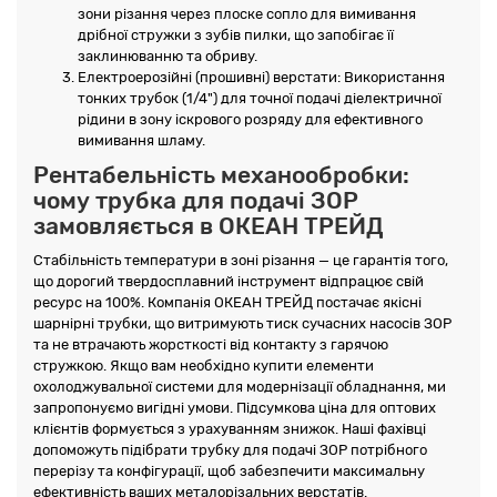
зони різання через плоске сопло для вимивання
дрібної стружки з зубів пилки, що запобігає її
заклинюванню та обриву.
Електроерозійні (прошивні) верстати: Використання
тонких трубок (1/4") для точної подачі діелектричної
рідини в зону іскрового розряду для ефективного
вимивання шламу.
Рентабельність механообробки:
чому трубка для подачі ЗОР
замовляється в ОКЕАН ТРЕЙД
Стабільність температури в зоні різання — це гарантія того,
що дорогий твердосплавний інструмент відпрацює свій
ресурс на 100%. Компанія ОКЕАН ТРЕЙД постачає якісні
шарнірні трубки, що витримують тиск сучасних насосів ЗОР
та не втрачають жорсткості від контакту з гарячою
стружкою. Якщо вам необхідно купити елементи
охолоджувальної системи для модернізації обладнання, ми
запропонуємо вигідні умови. Підсумкова ціна для оптових
клієнтів формується з урахуванням знижок. Наші фахівці
допоможуть підібрати трубку для подачі ЗОР потрібного
перерізу та конфігурації, щоб забезпечити максимальну
ефективність ваших металорізальних верстатів.