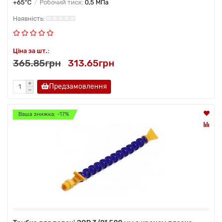
+65°C
Робочий тиск:
0,5 МПа
Ціна за шт.:
365.85грн
313.65грн
Предзамовлення
Ваша знижка: -17%