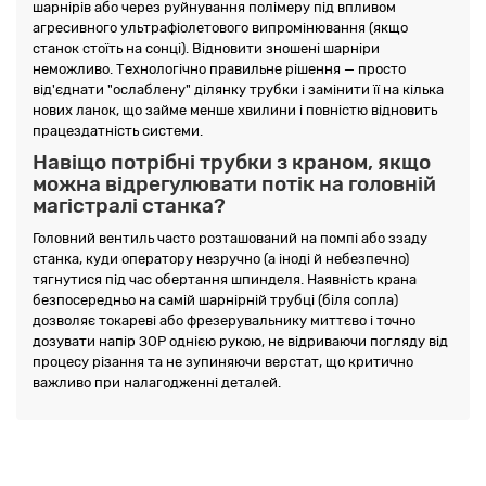
шарнірів або через руйнування полімеру під впливом
агресивного ультрафіолетового випромінювання (якщо
станок стоїть на сонці). Відновити зношені шарніри
неможливо. Технологічно правильне рішення — просто
від'єднати "ослаблену" ділянку трубки і замінити її на кілька
нових ланок, що займе менше хвилини і повністю відновить
працездатність системи.
Навіщо потрібні трубки з краном, якщо
можна відрегулювати потік на головній
магістралі станка?
Головний вентиль часто розташований на помпі або ззаду
станка, куди оператору незручно (а іноді й небезпечно)
тягнутися під час обертання шпинделя. Наявність крана
безпосередньо на самій шарнірній трубці (біля сопла)
дозволяє токареві або фрезерувальнику миттєво і точно
дозувати напір ЗОР однією рукою, не відриваючи погляду від
процесу різання та не зупиняючи верстат, що критично
важливо при налагодженні деталей.