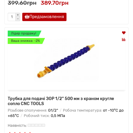
399.60грн
389.70грн
Предзамовлення
Лідер продажу!
Ваша знижка: -2%
Трубка для подачі ЗОР 1/2" 500 мм з краном кругле
сопло CNC TOOLS
Різьбове сполучення:
G1/2"
Робоча температура:
от -10°C до
+65°C
Робочий тиск:
0,5 МПа