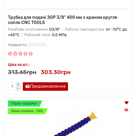
Трубка для подачі ЗОР 3/8" 400 мм з краном кругле
сопло CNC TOOLS
Різьбове сполучення:
G3/8"
Робоча температура:
от -10°C до
+65°C
Робочий тиск:
0,5 МПа
Ціна за шт.:
313.65грн
303.30грн
Предзамовлення
Лідер продажу!
Ваша знижка: -14%