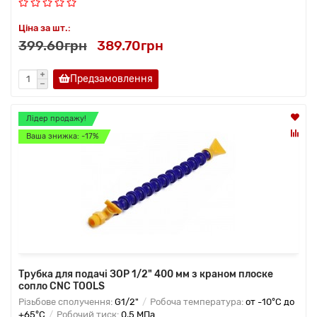
Ціна за шт.:
399.60грн
389.70грн
Предзамовлення
Лідер продажу!
Ваша знижка: -17%
Трубка для подачі ЗОР 1/2" 400 мм з краном плоске
сопло CNC TOOLS
Різьбове сполучення:
G1/2"
Робоча температура:
от -10°C до
+65°C
Робочий тиск:
0,5 МПа