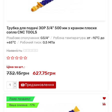
Трубка для подачі ЗОР 3/4" 500 мм з краном плоске
сопло CNC TOOLS
Різьбове сполучення:
G3/4"
Робоча температура:
от -10°C до
+65°C
Робочий тиск:
0,5 МПа
Ціна за шт.:
732.15грн
627.75грн
Предзамовлення
Лідер продажу!
Ваша знижка: -17%