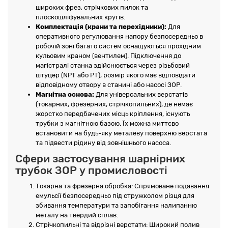
широких фрез, стрічкових пилок та
плоскошліфувальних кругів.
Комплектація (крани та перехідники):
Для
оперативного регулювання напору безпосередньо в
робочій зоні багато систем оснащуються прохідним
кульовим краном (вентилем). Підключення до
магістралі станка здійснюється через різьбовий
штуцер (NPT або PT), розмір якого має відповідати
відповідному отвору в станині або насосі ЗОР.
Магнітна основа:
Для універсальних верстатів
(токарних, фрезерних, стрічкопильних), де немає
жорстко передбачених місць кріплення, існують
трубки з магнітною базою. Їх можна миттєво
встановити на будь-яку металеву поверхню верстата
та підвести рідину від зовнішнього насоса.
Сфери застосування шарнірних
трубок ЗОР у промисловості
Токарна та фрезерна обробка: Спрямоване подавання
емульсії безпосередньо під стружколом різця для
збивання температури та запобігання налипанню
металу на твердий сплав.
Стрічкопильні та відрізні верстати: Широкий полив