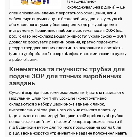
(змащувально-
охолоджувальної рідини) — це
спеціалізований елемент верстатного оснащення, який
забезпечує спрямовану та безперебійну доставку емульсії
або масляного туману безпосередньо до ріжучої кромки
інструменту. Правильно підібрана система подачі СОЖ (від
рос. "смазочно-охлаждающая жидкость", українською — ЗОР)
дозволяє форсувати режими різання, кратно подовжити
ресурс твердосплавних пластин та покращити шорсткість
(чистоту) обробленої поверхні, ефективно змиваючи стружку
з робочої зони.
Кінематика та гнучкість: трубка для
подачі ЗОР для точних виробничих
завдань
Сучасні шарнірні системи охолодження (часто їх називають
модульним шлангом типу Loc-Line) конструктивно
складаються з набору шарнірно-з'єднаних ланок,
виготовлених зі спеціального хімічно стійкого пластику
(ацетального сополімеру). Завдяки такій архітектурі трубка
володіє ефектом "пам'яті форми": оператор може згинати її
під будь-яким кутом для точного позиціювання сопла біля
різця, і вона жорстко утримуватиме задане положення навіть