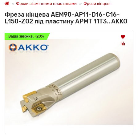
Фрези зі змінними пластинами
Фрези кінцеві
Фреза кінцева AEM90-AP11-D16-C16-
L150-Z02 під пластину APMT 11T3.. AKKO
Ваша знижка: -20%