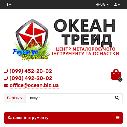
UA
(099) 452-20-02
(098) 492-20-02
0
office@ocean.biz.ua
Скрізь
Каталог інструменту