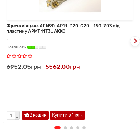
Фреза кінцева AEM90-AP11-D20-C20-L150-Z03 під
пластину APMT 11T3.. AKKO
..
6952.05грн
5562.00грн
В кошик
Купити в 1 клiк