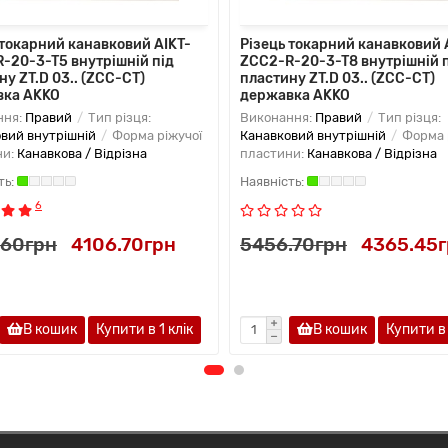
 токарний канавковий AIKT-
Різець токарний канавковий 
-20-3-T5 внутрішній під
ZCC2-R-20-3-T8 внутрішній 
ну ZT.D 03.. (ZCC-CT)
пластину ZT.D 03.. (ZCC-CT)
вка AKKO
державка AKKO
ння:
Правий
Тип різця:
Виконання:
Правий
Тип різця:
вий внутрішній
Форма ріжучої
Канавковий внутрішній
Форма 
ни:
Канавкова / Відрізна
пластини:
Канавкова / Відрізна
6
.60грн
4106.70грн
5456.70грн
4365.45
В кошик
Купити в 1 клiк
В кошик
Купити в 