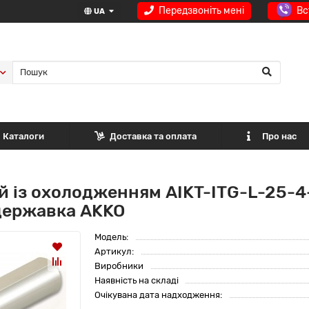
Передзвоніть мені
Вс
UA
Каталоги
Доставка та оплата
Про нас
й із охолодженням AIKT-ITG-L-25-4-
 державка AKKO
Модель:
Артикул:
Виробники
Наявність на складі
Очікувана дата надходження: