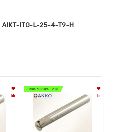
 AIKT-ITG-L-25-4-T9-H
Ваша знижка: -20%
Ваша знижк