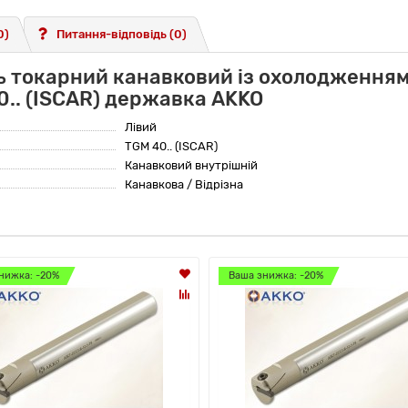
0)
Питання-відповідь
(0)
ь токарний канавковий із охолодженням
0.. (ISCAR) державка AKKO
Лівий
TGM 40.. (ISCAR)
Канавковий внутрішній
Канавкова / Відрізна
нижка: -20%
Ваша знижка: -20%