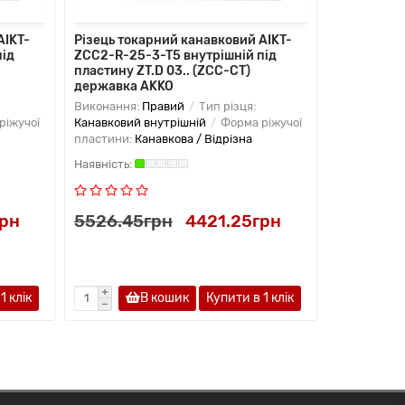
AIKT-
Різець токарний канавковий AIKT-
Різець ток
під
ZCC2-R-25-3-T5 внутрішній під
ZCC2-R-25
пластину ZT.D 03.. (ZCC-CT)
пластину Z
державка AKKO
державка
Виконання:
Правий
Тип різця:
Виконання:
ріжучої
Канавковий внутрішній
Форма ріжучої
Канавковий
пластини:
Канавкова / Відрізна
пластини:
К
грн
5526.45грн
4421.25грн
5526.4
1 клiк
В кошик
Купити в 1 клiк