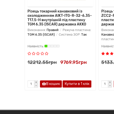
Різець токарний канавковий із
Різець
охолодженням AIKT-ITG-R-32-6.35-
ZCC2-R
T17.5-H внутрішній під пластину
пласти
TGM 6.35 (ISCAR) державка AKKO
держа
Виконання:
Правий
Режуча пластина:
Викона
TGM 6.35 (ISCAR)
Система ЗОР:
Так
Канавко
пласти
12212.55грн
9769.95грн
5133
В кошик
Купити в 1 клiк