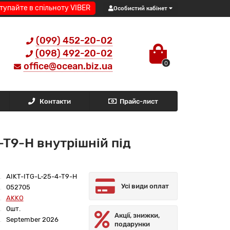
тупайте в спільноту VIBER
Особистий кабінет
(099) 452-20-02
(098) 492-20-02
0
office@ocean.biz.ua
Контакти
Прайс-лист
T9-H внутрішній під
AIKT-ITG-L-25-4-T9-H
Усі види оплат
052705
AKKO
0шт.
Акції, знижки,
September 2026
подарунки