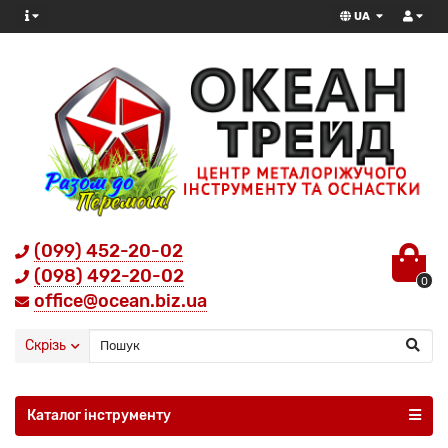
UA
(099) 452-20-02
(098) 492-20-02
0
office@ocean.biz.ua
Скрізь
Каталог інструменту