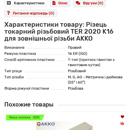
Характеристики
Опис
Відгуки (0)
Питання-відповідь
(0)
Характеристики товару: Різець
токарний різьбовий TER 2020 K16
для зовнішньої різьби AKKO
Виконання
Правий
Режуча пластина
16 ER (ISO)
Спосіб кріплення пластини
T-тип (притиск гвинтом з
гвинтовим кутом)
Тип різця
Різьбовий
Тип різьби
M, G, AG - Метрична і дюймова
(55° і 60°)
Форма ріжучої пластини
Різьбова
Похожие товары
Ваша знижка: -20%