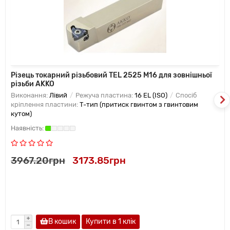
Різець токарний різьбовий TEL 2525 M16 для зовнішньої
різьби AKKO
Виконання:
Лівий
Режуча пластина:
16 EL (ISO)
Спосіб
кріплення пластини:
T-тип (притиск гвинтом з гвинтовим
кутом)
3967.20грн
3173.85грн
В кошик
Купити в 1 клiк