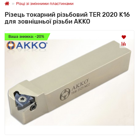
Різці зі змінними пластинами
Різець токарний різьбовий TER 2020 K16
для зовнішньої різьби AKKO
Ваша знижка: -20%