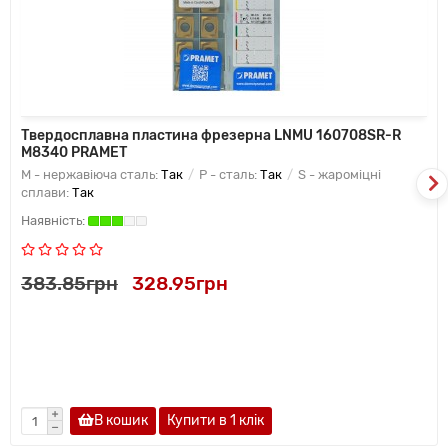
Твердосплавна пластина фрезерна LNMU 160708SR-R
M8340 PRAMET
M - нержавіюча сталь:
Так
P - сталь:
Так
S - жароміцні
сплави:
Так
383.85грн
328.95грн
В кошик
Купити в 1 клiк