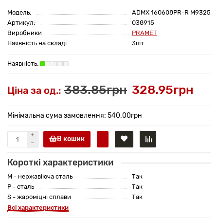
Модель:
ADMX 160608PR-R M9325
Артикул:
038915
Виробники
PRAMET
Наявність на складі
3шт.
383.85грн
328.95грн
Ціна за од.:
Мінімальна сума замовлення: 540.00грн
В кошик
Короткі характеристики
M - нержавіюча сталь
Так
P - сталь
Так
S - жароміцні сплави
Так
Всі характеристики