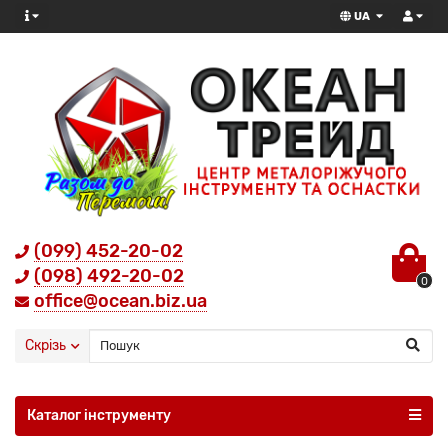
UA
(099) 452-20-02
(098) 492-20-02
0
office@ocean.biz.ua
Скрізь
Каталог інструменту