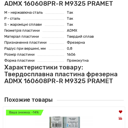
ADMX 160608PR-R M9325 PRAMET
M - нержавіюча сталь
Так
P - сталь
Так
S - жароміцні сплави
Так
Геометрія пластини
ADMX
Матеріал пластини
Твердий сплав
Призначення пластини
Фрезерна
Радіус при вершині, мм
0,8
Розмір пластини
1606
Форма пластини
Прямокутна
Характеристики товару:
Твердосплавна пластина фрезерна
ADMX 160608PR-R M9325 PRAMET
Похожие товары
Ваша знижка: -14%