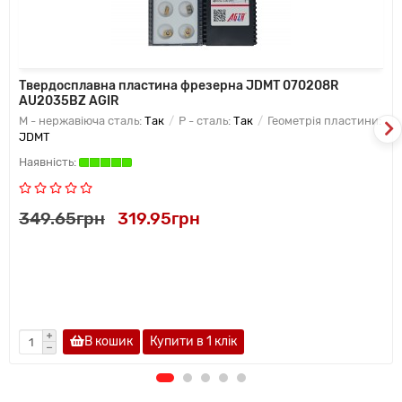
Твердосплавна пластина фрезерна JDMT 070208R
AU2035BZ AGIR
M - нержавіюча сталь:
Так
P - сталь:
Так
Геометрія пластини:
JDMT
349.65грн
319.95грн
В кошик
Купити в 1 клiк