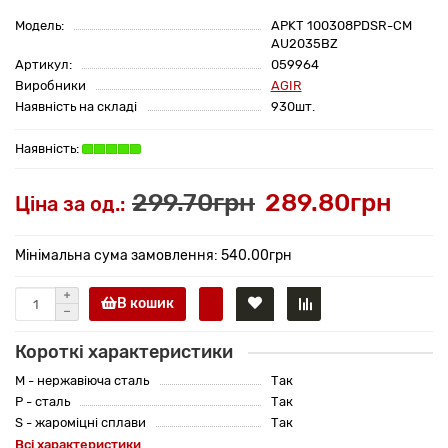
Модель:
APKT 100308PDSR-CM
AU2035BZ
Артикул:
059964
Виробники
AGIR
Наявність на складі
930шт.
299.70грн
289.80грн
Ціна за од.:
Мінімальна сума замовлення: 540.00грн
В кошик
Короткі характеристики
M - нержавіюча сталь
Так
P - сталь
Так
S - жароміцні сплави
Так
Всі характеристики