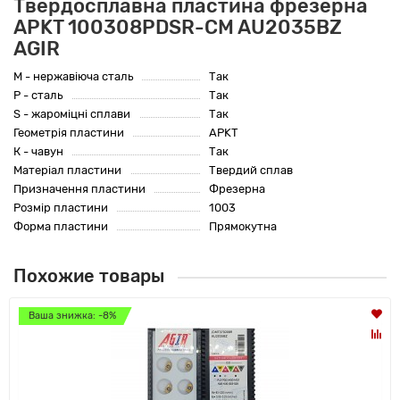
Твердосплавна пластина фрезерна
APKT 100308PDSR-CM AU2035BZ
AGIR
M - нержавіюча сталь
Так
P - сталь
Так
S - жароміцні сплави
Так
Геометрія пластини
APKT
К - чавун
Так
Матеріал пластини
Твердий сплав
Призначення пластини
Фрезерна
Розмір пластини
1003
Форма пластини
Прямокутна
Похожие товары
Ваша знижка: -8%