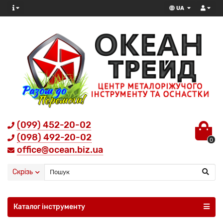
UA
(099) 452-20-02
(098) 492-20-02
0
office@ocean.biz.ua
Скрізь
Каталог інструменту