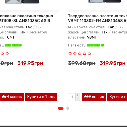
сплавна пластина токарна
Твердосплавна пластина ток
6T308-SL AMS1035C AGIR
VBMT 110302-FM AMS1045S A
жавіюча сталь:
Так
S -
M - нержавіюча сталь:
Так
S -
ні сплави:
Так
Геометрія
жароміцні сплави:
Так
Геометрі
ни:
TCMT
пластини:
VBMT
60грн
319.95грн
399.60грн
319.95грн
В кошик
Купити в 1 клiк
В кошик
Купити в 