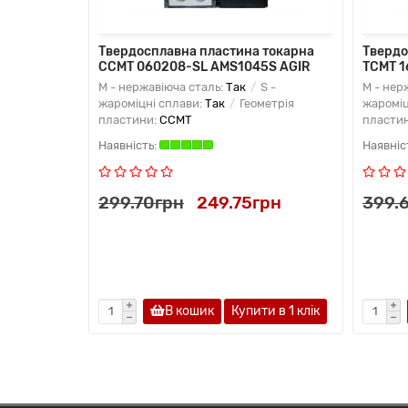
Твердосплавна пластина токарна
Твердо
CCMT 060208-SL AMS1045S AGIR
TCMT 1
M - нержавіюча сталь:
Так
S -
M - нер
жароміцні сплави:
Так
Геометрія
жароміц
пластини:
CCMT
пласти
299.70грн
249.75грн
399.
В кошик
Купити в 1 клiк