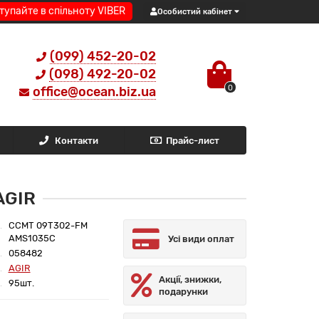
тупайте в спільноту VIBER
Особистий кабінет
(099) 452-20-02
(098) 492-20-02
0
office@ocean.biz.ua
Контакти
Прайс-лист
AGIR
CCMT 09T302-FM
AMS1035C
Усі види оплат
058482
AGIR
Акції, знижки,
95шт.
подарунки