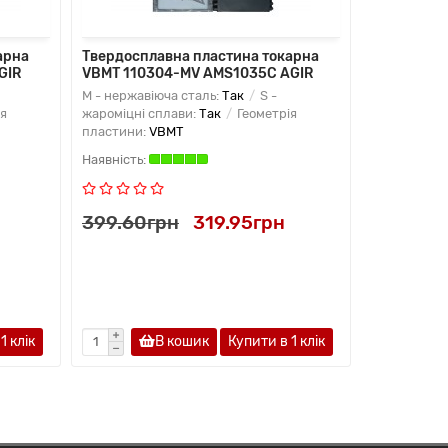
арна
Твердосплавна пластина токарна
Твердоспл
GIR
VBMT 110304-MV AMS1035C AGIR
VBMT 1604
M - нержавіюча сталь:
Так
S -
M - нержаві
я
жароміцні сплави:
Так
Геометрія
жароміцні с
пластини:
VBMT
пластини:
V
399.60грн
319.95грн
499.95г
1 клiк
В кошик
Купити в 1 клiк