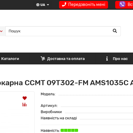
Передзвоніть мені
Вс
UA
Каталоги
Доставка та оплата
Про нас
окарна CCMT 09T302-FM AMS1035C 
Модель:
Артикул:
Виробники
Наявність на складі