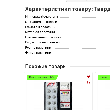
Характеристики товару: Твер
M - нержавіюча сталь
S - жароміцні сплави
Геометрія пластини
Матеріал пластини
Призначення пластини
Радіус при вершині, мм
Розмір пластини
Форма пластини
Похожие товары
Ваша знижка: -17%
Ваша з