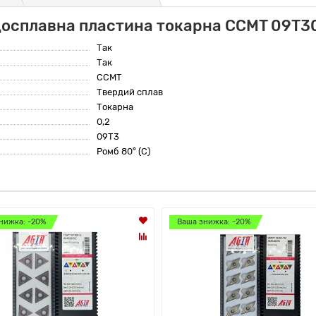
досплавна пластина токарна CCMT 09T3
Так
Так
CCMT
Твердий сплав
Токарна
0,2
09T3
Ромб 80° (C)
нижка: -20%
Ваша знижка: -20%