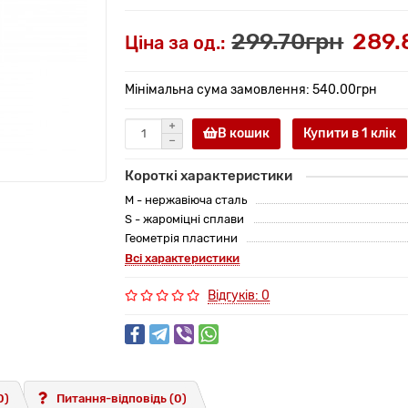
299.70грн
289.
Ціна за од.:
Мінімальна сума замовлення: 540.00грн
В кошик
Купити в 1 клiк
Короткі характеристики
M - нержавіюча сталь
S - жароміцні сплави
Геометрія пластини
Всі характеристики
Відгуків: 0
0)
Питання-відповідь
(0)