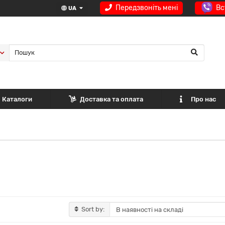
Передзвоніть мені
Вс
UA
Каталоги
Доставка та оплата
Про нас
Sort by: