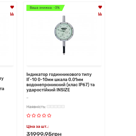
Ваша знижка: -3%
Індикатор годинникового типу
пу
ІГ-10 0-10мм шкала 0.01мм
водонепроникний (клас IP67) та
та
ударостійкий INSIZE
..
Ціна за шт.:
31999.95грн