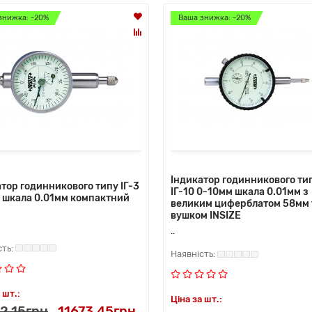
знижка: -20%
Ваша знижка: -20%
Індикатор годинникового ти
тор годинникового типу ІГ-3
ІГ-10 0-10мм шкала 0.01мм з
 шкала 0.01мм компактний
великим циферблатом 58мм 
вушком INSIZE
..
 шт.:
Ціна за шт.:
2.15грн
11673.45грн