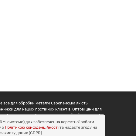
є все для обробки металу! Європейська якість
знижки для наших постійних клієнтів! Оптові ціни для
упуйте правильний інструмент для обробки металу!
і CRM-системи) для забезпечення коректної роботи
у з
Політикою конфіденційності
та надаєте згоду на
 захисту даних (GDPR).