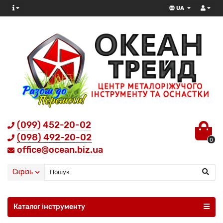
UA
(099) 452-20-02
(098) 492-20-02
0
office@ocean.biz.ua
Скрізь
Каталог інструменту