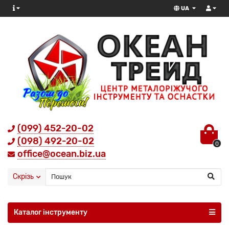
UA
(099) 452-20-02
(098) 492-20-02
0
office@ocean.biz.ua
Скрізь
Каталог інструменту