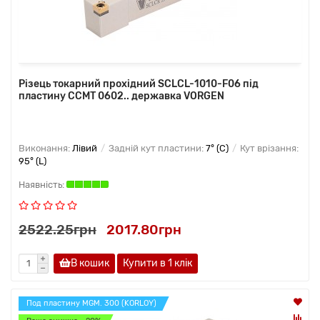
Різець токарний прохідний SCLCL-1010-F06 під
пластину CCMT 0602.. державка VORGEN
Виконання:
Лівий
Задній кут пластини:
7° (C)
Кут врізання:
95° (L)
2522.25грн
2017.80грн
В кошик
Купити в 1 клiк
Под пластину MGM. 300 (KORLOY)