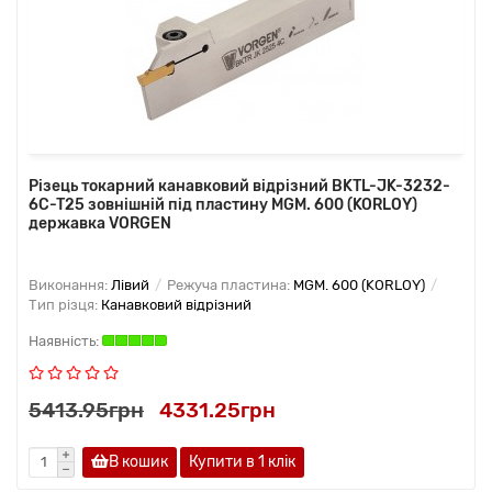
Різець токарний канавковий відрізний BKTL-JK-3232-
6C-T25 зовнішній під пластину MGM. 600 (KORLOY)
державка VORGEN
Виконання:
Лівий
Режуча пластина:
MGM. 600 (KORLOY)
Тип різця:
Канавковий відрізний
5413.95грн
4331.25грн
В кошик
Купити в 1 клiк