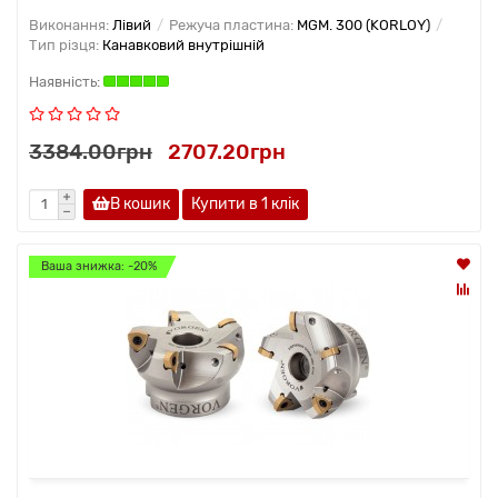
Виконання:
Лівий
Режуча пластина:
MGM. 300 (KORLOY)
Тип різця:
Канавковий внутрішній
3384.00грн
2707.20грн
В кошик
Купити в 1 клiк
Ваша знижка: -20%