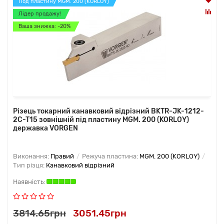
Под пластину MGM. 200 (KORLOY)
Лідер продажу!
Ваша знижка: -20%
Різець токарний канавковий відрізний BKTR-JK-1212-
2C-T15 зовнішній під пластину MGM. 200 (KORLOY)
державка VORGEN
Виконання:
Правий
Режуча пластина:
MGM. 200 (KORLOY)
Тип різця:
Канавковий відрізний
3814.65грн
3051.45грн