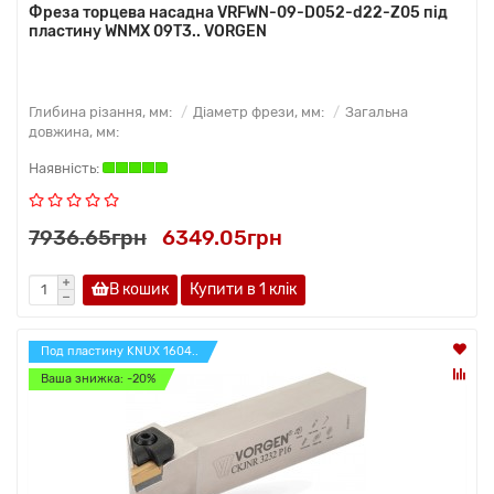
Фреза торцева насадна VRFWN-09-D052-d22-Z05 під
пластину WNMX 09T3.. VORGEN
Глибина різання, мм:
Діаметр фрези, мм:
Загальна
довжина, мм:
7936.65грн
6349.05грн
В кошик
Купити в 1 клiк
Под пластину KNUX 1604..
Ваша знижка: -20%