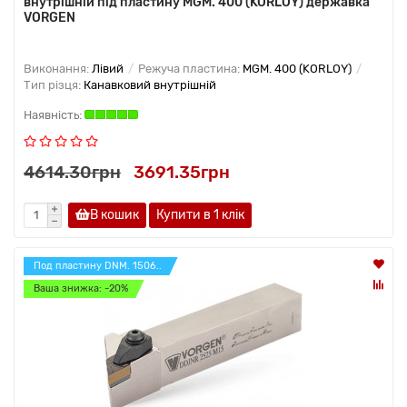
внутрішній під пластину MGM. 400 (KORLOY) державка
VORGEN
Виконання:
Лівий
Режуча пластина:
MGM. 400 (KORLOY)
Тип різця:
Канавковий внутрішній
4614.30грн
3691.35грн
В кошик
Купити в 1 клiк
Под пластину DNM. 1506..
Ваша знижка: -20%