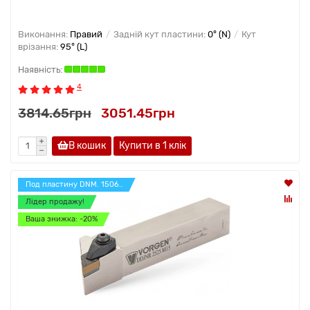
Виконання:
Правий
Задній кут пластини:
0° (N)
Кут
врізання:
95° (L)
4
3814.65грн
3051.45грн
В кошик
Купити в 1 клiк
Под пластину DNM. 1506..
Лідер продажу!
Ваша знижка: -20%