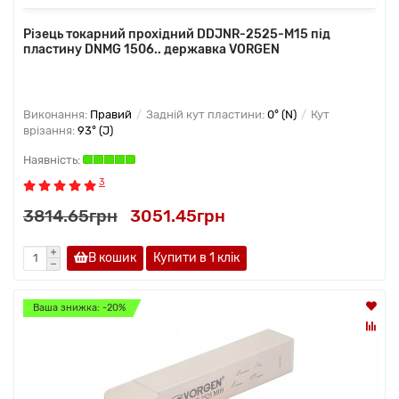
Різець токарний прохідний DDJNR-2525-M15 під
пластину DNMG 1506.. державка VORGEN
Виконання:
Правий
Задній кут пластини:
0° (N)
Кут
врізання:
93° (J)
3
3814.65грн
3051.45грн
В кошик
Купити в 1 клiк
Ваша знижка: -20%