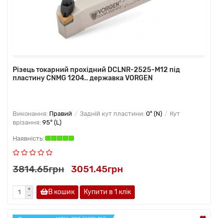
Різець токарний прохідний DCLNR-2525-M12 під
пластину CNMG 1204.. державка VORGEN
Виконання:
Правий
Задній кут пластини:
0° (N)
Кут
врізання:
95° (L)
3814.65грн
3051.45грн
В кошик
Купити в 1 клiк