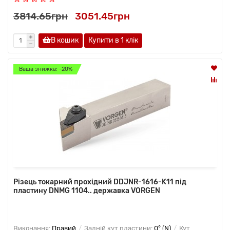
3814.65грн
3051.45грн
В кошик
Купити в 1 клiк
Ваша знижка: -20%
Різець токарний прохідний DDJNR-1616-K11 під
пластину DNMG 1104.. державка VORGEN
Виконання:
Правий
Задній кут пластини:
0° (N)
Кут