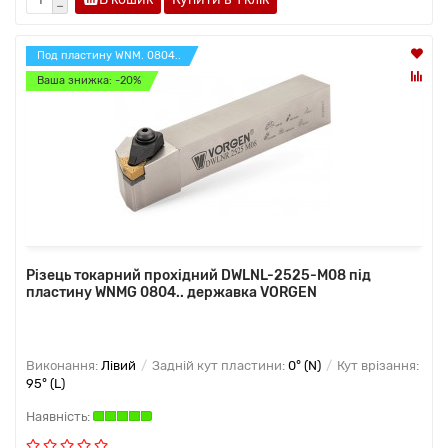
Под пластину WNM. 0804..
Ваша знижка: -20%
Різець токарний прохідний DWLNL-2525-M08 під
пластину WNMG 0804.. державка VORGEN
Виконання:
Лівий
Задній кут пластини:
0° (N)
Кут врізання:
95° (L)