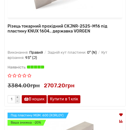
Різець токарний прохідний CKJNR-2525-M16 під
пластину KNUX 1604.. державка VORGEN
Виконання:
Правий
Задній кут пластини:
0° (N)
Кут
врізання:
93° (J)
3384.00грн
2707.20грн
В кошик
Купити в 1 клiк
Под пластину MGM. 600 (KORLOY)
Ваша знижка: -20%