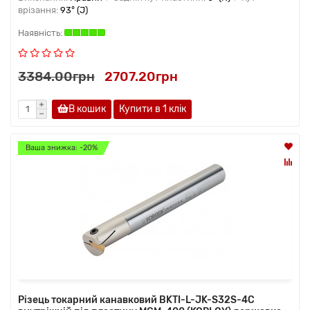
врізання:
93° (J)
3384.00грн
2707.20грн
В кошик
Купити в 1 клiк
Ваша знижка: -20%
Різець токарний канавковий BKTI-L-JK-S32S-4C