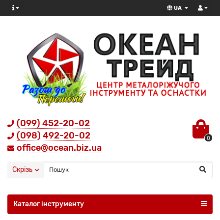
UA
(099) 452-20-02
(098) 492-20-02
0
office@ocean.biz.ua
Скрізь
Каталог інструменту