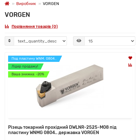
Виробник
VORGEN
VORGEN
Порівняння товарів (0)
Под пластину WNM. 0804..
Лідер продажу!
Ваша знижка: -20%
Різець токарний прохідний DWLNR-2525-M08 під
пластину WNMG 0804.. державка VORGEN