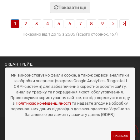
Показати ще
1
2
3
4
5
6
7
8
9
>
>|
Показано від 1 до 15 з 2505 (всього сторінок: 167)
ОКЕАН ТРЕЙД
Договір публичної оферти
Ми використовуємо файли cookie, а також сервіси аналітики
Доставка та оплата
та обробки звернень (зокрема Google Analytics, Ringostat і
Наші контакти
CRM-системи) для забезпечення коректної роботи сайту,
Умови повернення
аналізу трафіку та покращення якості обслуговування.
+38 (099) 452-20-02
Продовжуючи користування сайтом, ви підтверджуєте згоду
+38 (098) 492-20-02
з
Політикою конфіденційності
та надаєте згоду на обробку
office@ocean.biz.ua
персональних даних відповідно до законодавства України та
Загального регламенту захисту даних (GDPR).
Приймаю