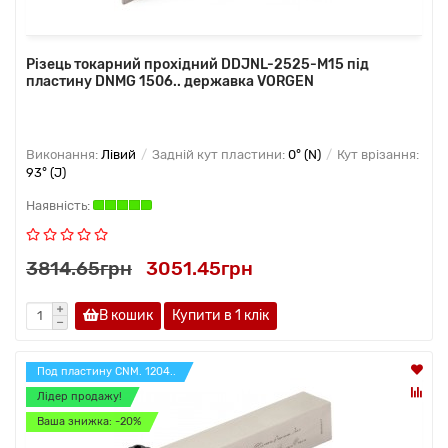
Різець токарний прохідний DDJNL-2525-M15 під
пластину DNMG 1506.. державка VORGEN
Виконання:
Лівий
Задній кут пластини:
0° (N)
Кут врізання:
93° (J)
3814.65грн
3051.45грн
В кошик
Купити в 1 клiк
Под пластину CNM. 1204..
Лідер продажу!
Ваша знижка: -20%