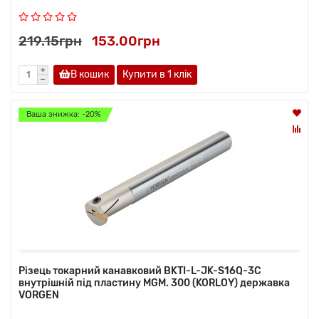
219.15грн
153.00грн
В кошик
Купити в 1 клiк
Ваша знижка: -20%
Різець токарний канавковий BKTI-L-JK-S16Q-3C
внутрішній під пластину MGM. 300 (KORLOY) державка
VORGEN