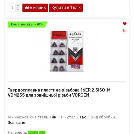
В кошик
Купити в 1 клiк
Ваша знижка: -30%
Твердосплавна пластина різьбова 16ER 2.5ISO-M
VDM255 для зовнішньої різьби VORGEN
M - нержавіюча сталь:
Так
P - сталь:
Так
Вид обробки:
Зовнішня