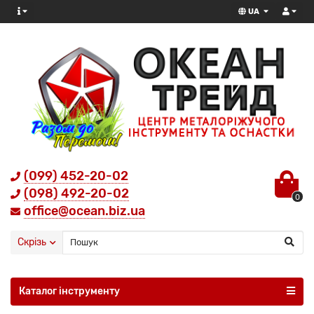
UA
(099) 452-20-02
(098) 492-20-02
0
office@ocean.biz.ua
Скрізь
Каталог інструменту