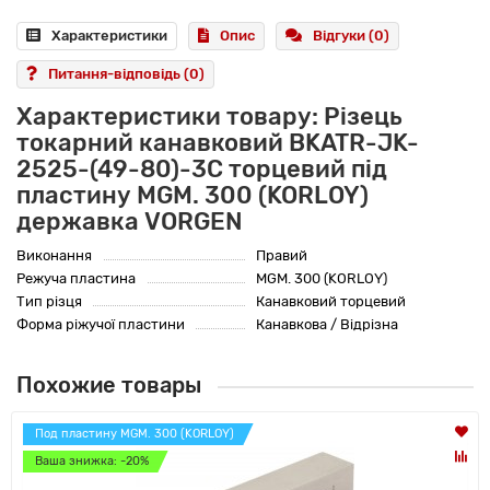
Характеристики
Опис
Відгуки (0)
Питання-відповідь
(0)
Характеристики товару: Різець
токарний канавковий BKATR-JK-
2525-(49-80)-3C торцевий під
пластину MGM. 300 (KORLOY)
державка VORGEN
Виконання
Правий
Режуча пластина
MGM. 300 (KORLOY)
Тип різця
Канавковий торцевий
Форма ріжучої пластини
Канавкова / Відрізна
Похожие товары
Под пластину MGM. 300 (KORLOY)
Ваша знижка: -20%