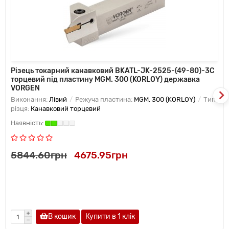
Різець токарний канавковий BKATL-JK-2525-(49-80)-3C
торцевий під пластину MGM. 300 (KORLOY) державка
VORGEN
Виконання:
Лівий
Режуча пластина:
MGM. 300 (KORLOY)
Тип
різця:
Канавковий торцевий
5844.60грн
4675.95грн
В кошик
Купити в 1 клiк