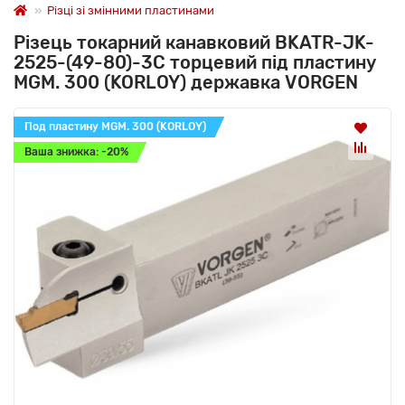
Різці зі змінними пластинами
Різець токарний канавковий BKATR-JK-
2525-(49-80)-3C торцевий під пластину
MGM. 300 (KORLOY) державка VORGEN
Под пластину MGM. 300 (KORLOY)
Ваша знижка: -20%