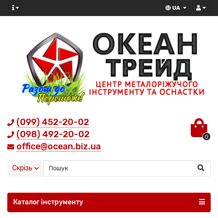
UA
(099) 452-20-02
(098) 492-20-02
0
office@ocean.biz.ua
Скрізь
Каталог інструменту