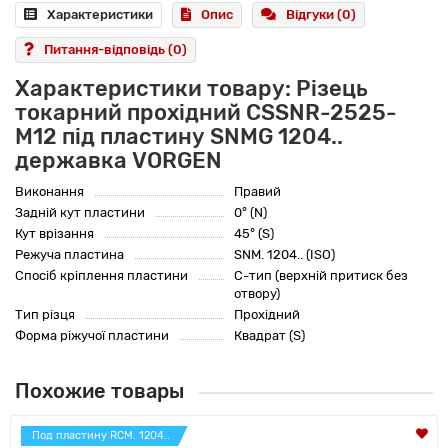
Характеристики
Опис
Відгуки (0)
Питання-відповідь
(0)
Характеристики товару: Різець
токарний прохідний CSSNR-2525-
M12 під пластину SNMG 1204..
державка VORGEN
Виконання
Правий
Задній кут пластини
0° (N)
Кут врізання
45° (S)
Режуча пластина
SNM. 1204.. (ISO)
Спосіб кріплення пластини
C-тип (верхній притиск без
отвору)
Тип різця
Прохідний
Форма ріжучої пластини
Квадрат (S)
Похожие товары
Под пластину RCM. 1204..