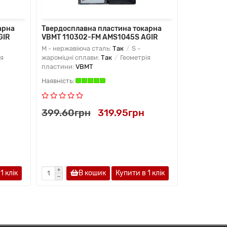
арна
Твердосплавна пластина токарна
Твердоспл
GIR
VBMT 110302-FM AMS1045S AGIR
VBMT 1103
M - нержавіюча сталь:
Так
S -
M - нержаві
я
жароміцні сплави:
Так
Геометрія
жароміцні с
пластини:
VBMT
пластини:
V
399.60грн
319.95грн
399.60г
1 клiк
В кошик
Купити в 1 клiк