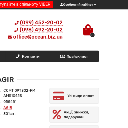
тупайте в спільноту VIBER
Особистий кабінет
(099) 452-20-02
(098) 492-20-02
0
office@ocean.biz.ua
Контакти
Прайс-лист
AGIR
CCMT 09T302-FM
AMS1045S
Усі види оплат
058481
AGIR
Акції, знижки,
301шт.
подарунки