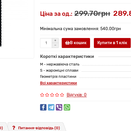
299.70грн
289.
Ціна за од.:
Мінімальна сума замовлення: 540.00грн
В кошик
Купити в 1 клiк
Короткі характеристики
M - нержавіюча сталь
S - жароміцні сплави
Геометрія пластини
Всі характеристики
Відгуків: 0
0)
Питання-відповідь
(0)