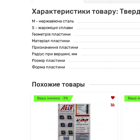
Характеристики товару: Твер
M - нержавіюча сталь
S - жароміцні сплави
Геометрія пластини
Матеріал пластини
Призначення пластини
Радіус при вершині, мм
Розмір пластини
Форма пластини
Похожие товары
Ваша знижка: -3%
Ваша з