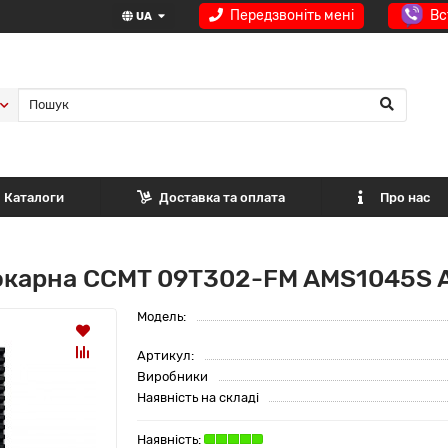
Передзвоніть мені
Вс
UA
Каталоги
Доставка та оплата
Про нас
окарна CCMT 09T302-FM AMS1045S 
Модель:
Артикул:
Виробники
Наявність на складі