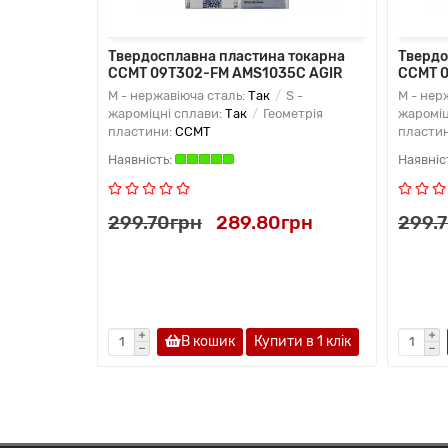
Твердосплавна пластина токарна
Твердо
CCMT 09T302-FM AMS1035C AGIR
CCMT 0
M - нержавіюча сталь:
Так
S -
M - нер
жароміцні сплави:
Так
Геометрія
жароміц
пластини:
CCMT
пласти
299.70грн
289.80грн
299.
В кошик
Купити в 1 клiк