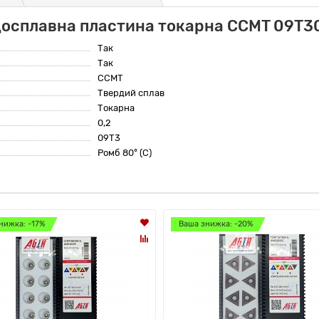
досплавна пластина токарна CCMT 09T3
Так
Так
CCMT
Твердий сплав
Токарна
0,2
09T3
Ромб 80° (C)
нижка: -17%
Ваша знижка: -20%