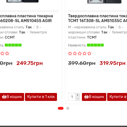
сплавна пластина токарна
Твердосплавна пластина ток
60208-SL AMS1045S AGIR
TCMT 16T308-SL AMS1035C A
жавіюча сталь:
Так
S -
M - нержавіюча сталь:
Так
S -
ні сплави:
Так
Геометрія
жароміцні сплави:
Так
Геометрі
ни:
CCMT
пластини:
TCMT
70грн
249.75грн
399.60грн
319.95грн
В кошик
Купити в 1 клiк
В кошик
Купити в 