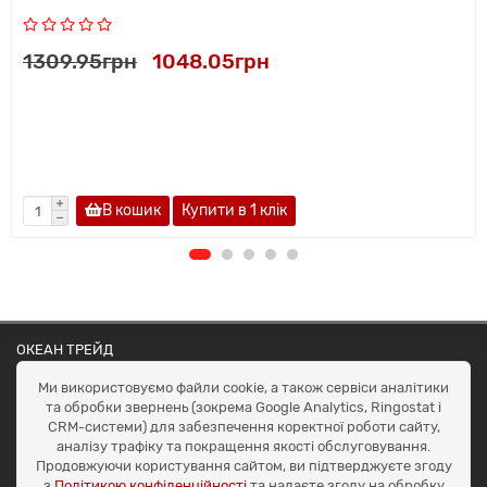
1309.95грн
1048.05грн
В кошик
Купити в 1 клiк
ОКЕАН ТРЕЙД
Договір публичної оферти
Ми використовуємо файли cookie, а також сервіси аналітики
Доставка та оплата
та обробки звернень (зокрема Google Analytics, Ringostat і
Наші контакти
CRM-системи) для забезпечення коректної роботи сайту,
Умови повернення
аналізу трафіку та покращення якості обслуговування.
+38 (099) 452-20-02
Продовжуючи користування сайтом, ви підтверджуєте згоду
+38 (098) 492-20-02
з
Політикою конфіденційності
та надаєте згоду на обробку