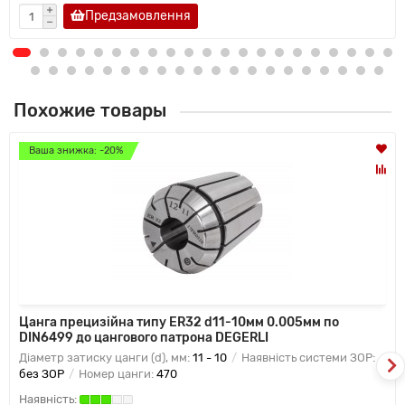
Предзамовлення
Похожие товары
Ваша знижка: -20%
Цанга прецизійна типу ER32 d11-10мм 0.005мм по
DIN6499 до цангового патрона DEGERLI
Діаметр затиску цанги (d), мм:
11 - 10
Наявність системи ЗОР:
без ЗОР
Номер цанги:
470