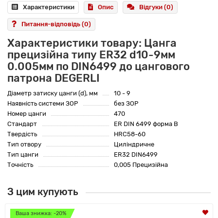
Характеристики
Опис
Відгуки (0)
Питання-відповідь
(0)
Характеристики товару: Цанга
прецизійна типу ER32 d10-9мм
0.005мм по DIN6499 до цангового
патрона DEGERLI
Діаметр затиску цанги (d), мм
10 - 9
Наявність системи ЗОР
без ЗОР
Номер цанги
470
Стандарт
ER DIN 6499 форма B
Твердість
HRC58-60
Тип отвору
Циліндричне
Тип цанги
ER32 DIN6499
Точність
0,005 Прецизійна
З цим купують
Ваша знижка: -20%