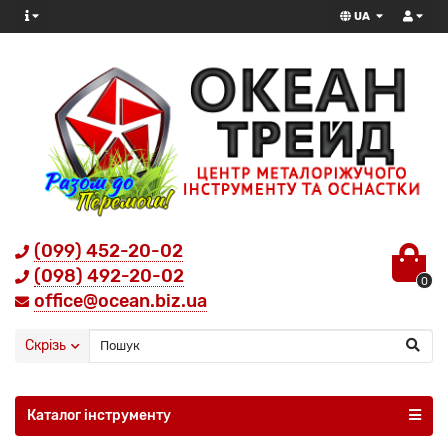
UA
(099) 452-20-02
(098) 492-20-02
0
office@ocean.biz.ua
Скрізь
Каталог інструменту