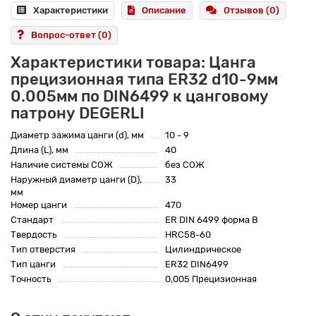
Характеристики
Описание
Отзывов (0)
Вопрос-ответ
(0)
Характеристики товара: Цанга
прецизионная типа ER32 d10-9мм
0.005мм по DIN6499 к цанговому
патрону DEGERLI
Диаметр зажима цанги (d), мм
10 - 9
Длина (L), мм
40
Наличие системы СОЖ
без СОЖ
Наружный диаметр цанги (D),
33
мм
Номер цанги
470
Стандарт
ER DIN 6499 форма B
Твердость
HRC58-60
Тип отверстия
Цилиндрическое
Тип цанги
ER32 DIN6499
Точность
0,005 Прецизионная