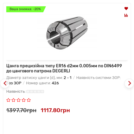
Ваша знижка: -20%
Цанга прецизійна типу ER16 d2мм 0.005мм по DIN6499
до цангового патрона DEGERLI
Діаметр затиску цанги (d), мм:
2 - 1
Наявність системи ЗОР:
без ЗОР
Номер цанги:
426
1397.70грн
1117.80грн