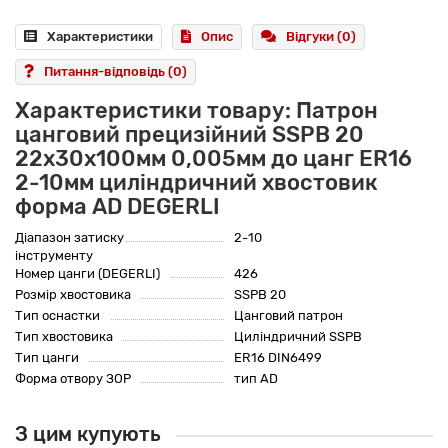
Характеристики
Опис
Відгуки (0)
Питання-відповідь
(0)
Характеристики товару: Патрон
цанговий прецизійний SSPB 20
22x30x100мм 0,005мм до цанг ER16
2-10мм циліндричний хвостовик
форма AD DEGERLI
Діапазон затиску
2-10
інструменту
Номер цанги (DEGERLI)
426
Розмір хвостовика
SSPB 20
Тип оснастки
Цанговий патрон
Тип хвостовика
Циліндричний SSPB
Тип цанги
ER16 DIN6499
Форма отвору ЗОР
тип AD
З цим купують