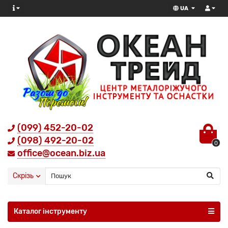
UA
(099) 452-20-02
(098) 492-20-02
0
office@ocean.biz.ua
Скрізь
Каталог інструменту