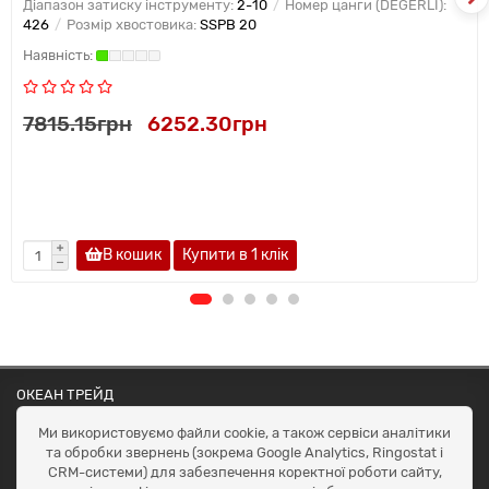
Діапазон затиску інструменту:
2-10
Номер цанги (DEGERLI):
426
Розмір хвостовика:
SSPB 20
7815.15грн
6252.30грн
В кошик
Купити в 1 клiк
ОКЕАН ТРЕЙД
Договір публичної оферти
Ми використовуємо файли cookie, а також сервіси аналітики
Доставка та оплата
та обробки звернень (зокрема Google Analytics, Ringostat і
Наші контакти
CRM-системи) для забезпечення коректної роботи сайту,
Умови повернення