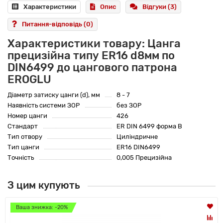
Характеристики
Опис
Відгуки (3)
Питання-відповідь
(0)
Характеристики товару: Цанга
прецизійна типу ER16 d8мм по
DIN6499 до цангового патрона
EROGLU
Діаметр затиску цанги (d), мм
8 - 7
Наявність системи ЗОР
без ЗОР
Номер цанги
426
Стандарт
ER DIN 6499 форма B
Тип отвору
Циліндричне
Тип цанги
ER16 DIN6499
Точність
0,005 Прецизійна
З цим купують
Ваша знижка: -20%