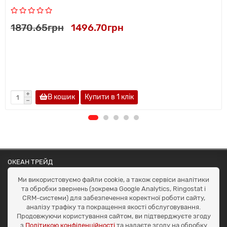
1870.65грн
1496.70грн
В кошик
Купити в 1 клiк
ОКЕАН ТРЕЙД
Договір публичної оферти
Ми використовуємо файли cookie, а також сервіси аналітики
Доставка та оплата
та обробки звернень (зокрема Google Analytics, Ringostat і
Наші контакти
CRM-системи) для забезпечення коректної роботи сайту,
Умови повернення
аналізу трафіку та покращення якості обслуговування.
+38 (099) 452-20-02
Продовжуючи користування сайтом, ви підтверджуєте згоду
+38 (098) 492-20-02
з
Політикою конфіденційності
та надаєте згоду на обробку