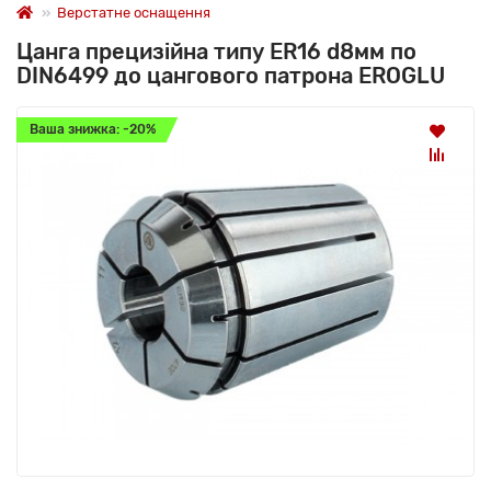
Верстатне оснащення
Цанга прецизійна типу ER16 d8мм по
DIN6499 до цангового патрона EROGLU
Ваша знижка: -20%