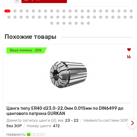
Похожие товары
Ваша знижка: -20%
Цанга типу ER40 d23,0-22,0мм 0.015мм по DIN6499 до
цангового патрона GURKAN
Діаметр затиску цанги (d), мм:
23 - 22
Наявність системи ЗОР:
без ЗОР
Номер цанги:
472