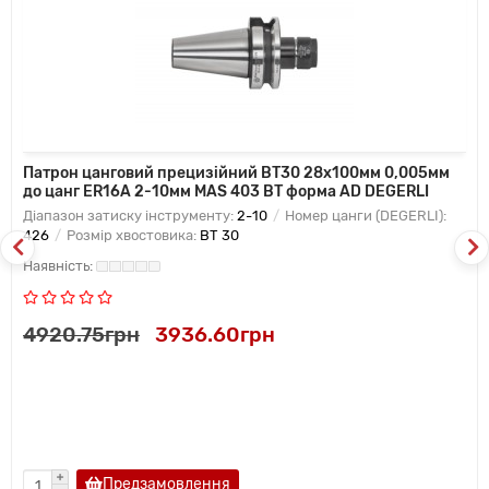
Патрон цанговий прецизійний BT30 28x100мм 0,005мм
до цанг ER16A 2-10мм MAS 403 BT форма AD DEGERLI
Діапазон затиску інструменту:
2-10
Номер цанги (DEGERLI):
426
Розмір хвостовика:
BT 30
4920.75грн
3936.60грн
Предзамовлення