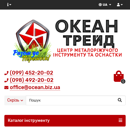
UA
(099) 452-20-02
(098) 492-20-02
0
office@ocean.biz.ua
Скрізь
Каталог інструменту