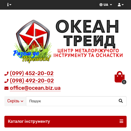
UA
(099) 452-20-02
(098) 492-20-02
0
office@ocean.biz.ua
Скрізь
Каталог інструменту