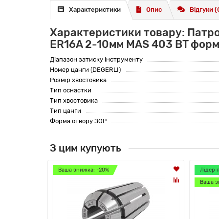
Характеристики
Опис
Відгуки (
Характеристики товару: Патро
ER16A 2-10мм MAS 403 BT форм
Діапазон затиску інструменту
Номер цанги (DEGERLI)
Розмір хвостовика
Тип оснастки
Тип хвостовика
Тип цанги
Форма отвору ЗОР
З цим купують
Ваша знижка: -20%
Лідер 
Ваша з