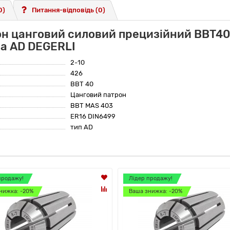
0)
Питання-відповідь
(0)
н цанговий силовий прецизійний BBT40
а AD DEGERLI
2-10
426
BBT 40
Цанговий патрон
BBT MAS 403
ER16 DIN6499
тип AD
продажу!
Лідер продажу!
нижка: -20%
Ваша знижка: -20%