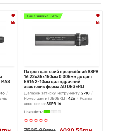
Ваша знижка: -20%
Ваша знижк
Патрон цанговий прецизійний SSPB
Патрон ца
м
16 22x35x150мм 0,005мм до цанг
20 28x30x
м MAS
ER16 2-10мм циліндричний
ER16A 2-1
хвостовик форма AD DEGERLI
хвостовик
-16
Діапазон затиску інструменту:
2-10
Діапазон за
змір
Номер цанги (DEGERLI):
426
Розмір
Номер цанги
хвостовика:
SSPB 16
хвостовика
0грн
7525.80грн
6020.55грн
5692.5