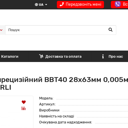
Передзвоніть мені
Вс
UA
Каталоги
Доставка та оплата
Про нас
прецизійний BBT40 28x63мм 0,005м
RLI
Модель:
Артикул:
Виробники
Наявність на складі
Очікувана дата надходження: