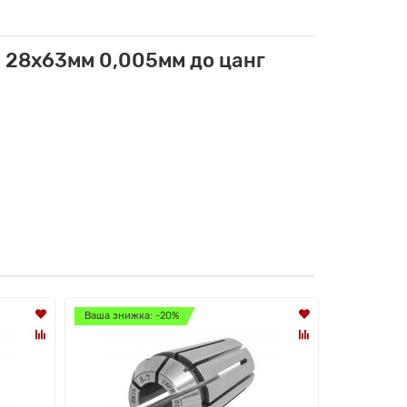
 28x63мм 0,005мм до цанг
Ваша знижка: -20%
Лідер прод
Ваша знижк