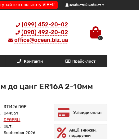
тупайте в спільноту VIBER
Особистий кабінет
(099) 452-20-02
(098) 492-20-02
0
office@ocean.biz.ua
Контакти
Прайс-лист
м до цанг ER16A 2-10мм
311426.DGP
Усі види оплат
044561
DEGERLI
0шт.
Акції, знижки,
September 2026
подарунки