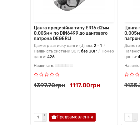
,8мм
Цанга прецизійна типу ER16 d2мм
Цанга 
нгового
0.005мм по DIN6499 до цангового
0.005м
патрона DEGERLI
патрон
м:
12 - 11,8
Діаметр затиску цанги (d), мм:
2 - 1
Діаметр
ЗОР
Номер
Наявність системи ЗОР:
без ЗОР
Номер
Наявніс
цанги:
426
цанги:
15грн
1397.70грн
1117.80грн
1135
я
Предзамовлення