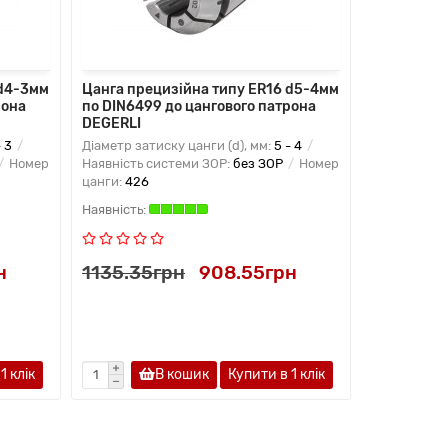
 d4-3мм
Цанга прецизійна типу ER16 d5-4мм
Цанга пре
рона
по DIN6499 до цангового патрона
по DIN6499
DEGERLI
DEGERLI
- 3
Діаметр затиску цанги (d), мм:
5 - 4
Діаметр зат
Номер
Наявність системи ЗОР:
без ЗОР
Номер
Наявність с
цанги:
426
цанги:
426
н
1135.35грн
908.55грн
1135.35
1 клiк
В кошик
Купити в 1 клiк