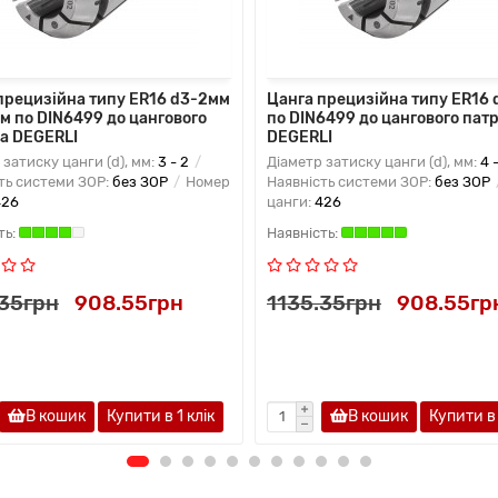
прецизійна типу ER16 d3-2мм
Цанга прецизійна типу ER16
м по DIN6499 до цангового
по DIN6499 до цангового пат
а DEGERLI
DEGERLI
 затиску цанги (d), мм:
3 - 2
Діаметр затиску цанги (d), мм:
4 
ть системи ЗОР:
без ЗОР
Номер
Наявність системи ЗОР:
без ЗОР
426
цанги:
426
.35грн
908.55грн
1135.35грн
908.55гр
В кошик
Купити в 1 клiк
В кошик
Купити в 