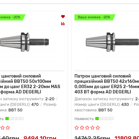
нижка: -20%
Ваша знижка: -20%
 цанговий силовий
Патрон цанговий силовий
ійний BBT50 50x100мм
прецизійний BBT50 42x160м
м до цанг ER32 2-20мм MAS
0,005мм до цанг ER25 2-16м
 форма AD DEGERLI
403 BT форма AD DEGERLI
н затиску інструменту:
2-20
Діапазон затиску інструменту:
2
анги (DEGERLI):
470
Розмір
Номер цанги (DEGERLI):
430
Ро
ика:
BBT 50
хвостовика:
BBT 50
7.40грн
9494.10грн
14762.25грн
11809.8