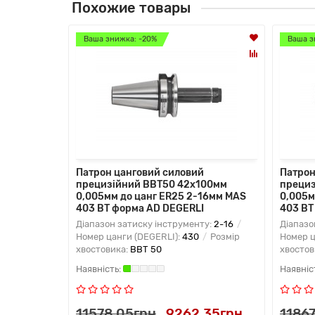
Похожие товары
Ваша знижка: -20%
Ваша з
Патрон цанговий силовий
Патрон
прецизійний BBT50 42x100мм
прециз
0,005мм до цанг ER25 2-16мм MAS
0,005м
403 BT форма AD DEGERLI
403 BT
Діапазон затиску інструменту:
2-16
Діапазо
Номер цанги (DEGERLI):
430
Розмір
Номер ц
хвостовика:
BBT 50
хвостов
11578.05грн
9262.35грн
1186