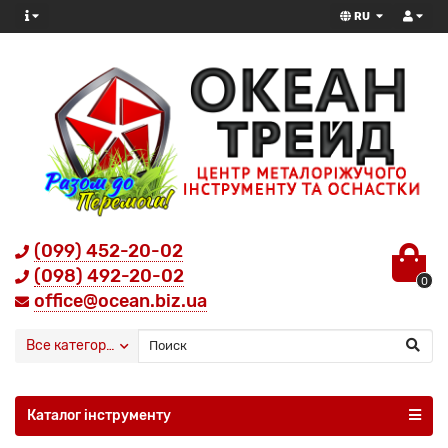
RU
(099) 452-20-02
(098) 492-20-02
0
office@ocean.biz.ua
Все категории
Каталог інструменту