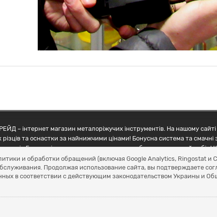
ЕЙД – інтернет магазин металоріжучих інструментів. На нашому сайті 
 різців та оснастки за найнижчими цінами! Бонусна система та смачні 
ртнерів Грамотні менеджери допоможуть зробити правильний вибір! К
литики и обработки обращений (включая Google Analytics, Ringostat 
обслуживания. Продолжая использование сайта, вы подтверждаете сог
нных в соответствии с действующим законодательством Украины и О