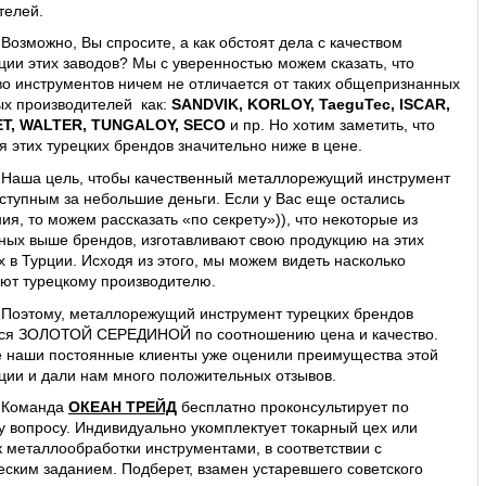
телей.
Возможно, Вы спросите, а как обстоят дела с качеством 
ции этих заводов? Мы с уверенностью можем сказать, что 
во инструментов ничем не отличается от таких общепризнанных 
х производителей  как: 
SANDVIK, KORLOY, TaeguTec, ISCAR, 
T, WALTER, TUNGALOY, SECO
 и пр. Но хотим заметить, что 
я этих турецких брендов значительно ниже в цене.
Наша цель, чтобы качественный металлорежущий инструмент 
ступным за небольшие деньги. Если у Вас еще остались 
ия, то можем рассказать «по секрету»)), что некоторые из 
ных выше брендов, изготавливают свою продукцию на этих 
х в Турции. Исходя из этого, мы можем видеть насколько 
ют турецкому производителю.
Поэтому, металлорежущий инструмент турецких брендов 
ся ЗОЛОТОЙ СЕРЕДИНОЙ по соотношению цена и качество. 
 наши постоянные клиенты уже оценили преимущества этой 
ции и дали нам много положительных отзывов.
Команда 
ОКЕАН ТРЕЙД
 бесплатно проконсультирует по 
 вопросу. Индивидуально укомплектует токарный цех или 
к металлообработки инструментами, в соответствии с 
еским заданием. Подберет, взамен устаревшего советского 