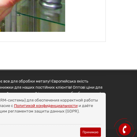
є все для обробки металу! Європейська якість
знижки для наших постійних клієнтів! Оптові ціни для
упуйте правильний інструмент для обробки металу!
и CRM-системы) для обеспечения корректной работы
ласие с
Политикой конфиденциальности
и даёте
бщим регламентом защиты данных (GDPR).
Принимаю