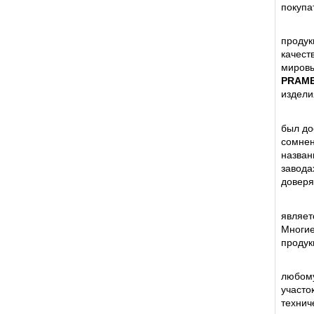
покупа
продук
качест
мировы
PRAME
издели
был до
сомнен
назван
завода
доверя
являет
Многие
продук
любому
участо
технич