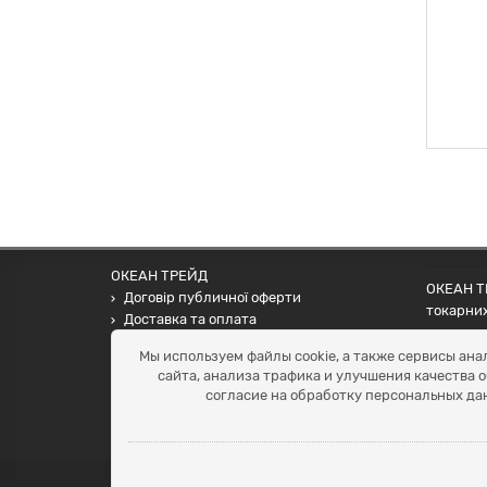
ОКЕАН ТРЕЙД
ОКЕАН ТР
Договір публичної оферти
токарних
Доставка та оплата
наших па
Наші контакти
Мы используем файлы cookie, а также сервисы ана
Умови повернення
сайта, анализа трафика и улучшения качества 
+38 (099) 452-20-02
согласие на обработку персональных да
+38 (098) 492-20-02
office@ocean.biz.ua