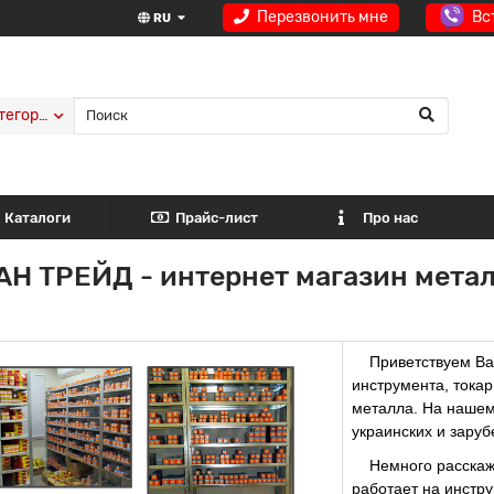
Перезвонить мне
Вс
RU
тегории
Каталоги
Прайс-лист
Про нас
АН ТРЕЙД - интернет магазин мета
Приветствуем Вас
инструмента, токар
металла. На нашем
украинских и зару
    Немного расскажем о нашей деятельности - ОКЕАН ТРЕЙД 
работает на инстру