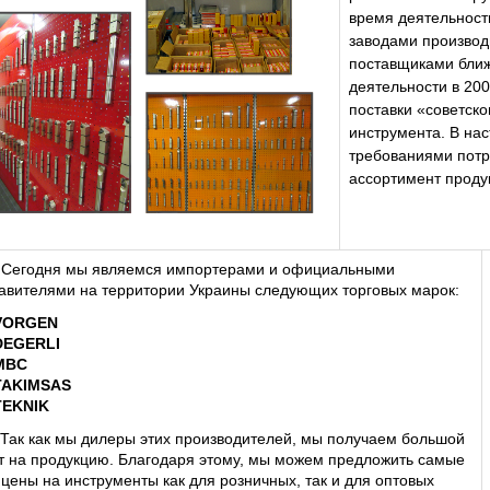
время деятельности
заводами производи
поставщиками ближн
деятельности в 20
поставки «советско
инструмента. В нас
требованиями потре
ассортимент проду
Сегодня мы являемся импортерами и официальными 
авителями на территории Украины следующих торговых марок: 
VORGEN
DEGERLI
MBC
TAKIMSAS 
TEKNIK 
Так как мы дилеры этих производителей, мы получаем большой 
т на продукцию. Благодаря этому, мы можем предложить самые 
 цены на инструменты как для розничных, так и для оптовых 