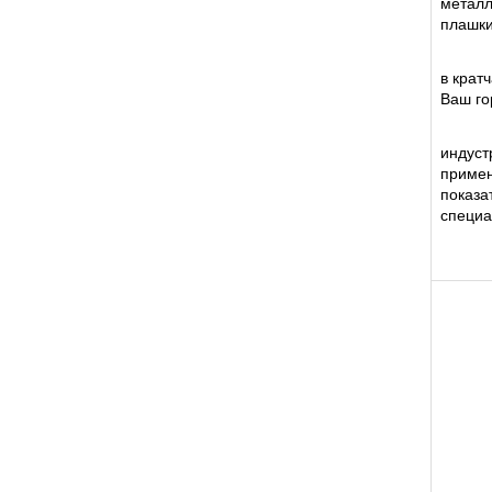
металл
плашки,
в крат
Ваш го
индуст
примен
показ
специа