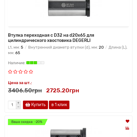
Втулка переходная с D32 на d20x65 для
цилиндрического хвостовика DEGERLI
L1, мм:
5
Внутренний диаметр втулки (d), мм:
20
Длина (L),
мм:
65
Цена за шт.:
3406.50грн
2725.20грн
Купить
в 1 клик
Ваша скидка: -20%