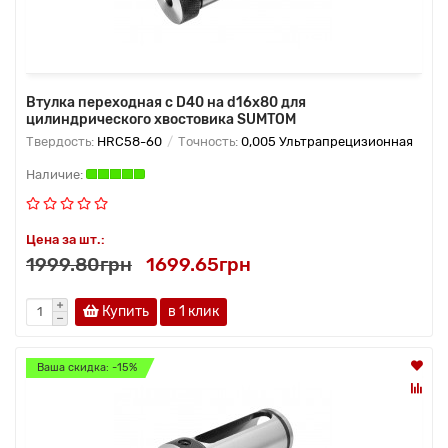
Втулка переходная с D40 на d16х80 для
цилиндрического хвостовика SUMTOM
Твердость:
HRC58-60
Точность:
0,005 Ультрапрецизионная
Цена за шт.:
1999.80грн
1699.65грн
Купить
в 1 клик
Ваша скидка: -15%