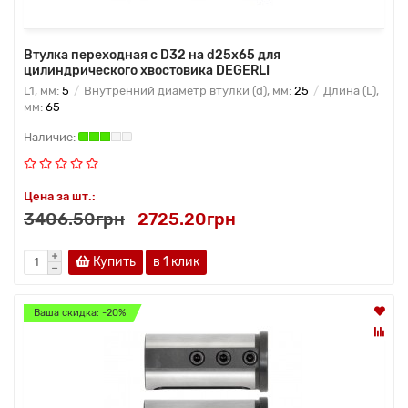
Втулка переходная с D32 на d25x65 для
цилиндрического хвостовика DEGERLI
L1, мм:
5
Внутренний диаметр втулки (d), мм:
25
Длина (L),
мм:
65
Цена за шт.:
3406.50грн
2725.20грн
Купить
в 1 клик
Ваша скидка: -20%