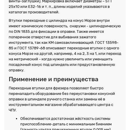
винты-заглушки). Маркировка включает диаметры – STT
25x10 или E32-16 и т. п., длины изделий указываются в
каталогах производителей.
Втулки переходные с цилиндра на конус Морзе внутри
имеют коническую поверхность, снаружи - цилиндрическую
по DIN 1835 для фиксации в оправке. Также имеется
поперечное отверстие для выбивания зажатого
инструмента, так как КМ самозаклинивающий. ГОСТ 13598-
85 и ГОСТ 13789-68 описывают переходные втулки с одного
конуса Морзе на другой, например, 4 на 2, 3 на 1, или переход
на метрический - когда нужно увеличить или уменьшить
посадочный конус под шпиндель или предустановленную
оправку.
Применение и преимущества
Переходные втулки для фрезера позволяют быстро
переналадить оборудование без переустановки конусной
оправки в шпинделе ручного станка или замены её в
инструментальном магазине обрабатывающего центра с
ЧПУ.
Обеспечивается достаточная жёсткость системы
приспособление-деталь с минимальным биением
(точность ультра прецизионных втулок 0,005 мм).