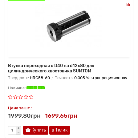
Втулка переходная с D40 на d12х80 для
цилиндрического хвостовика SUMTOM
Твердость:
HRC58-60
Точность:
0,005 Ультрапрецизионная
Цена за шт.:
1999.80грн
1699.65грн
Купить
в 1 клик