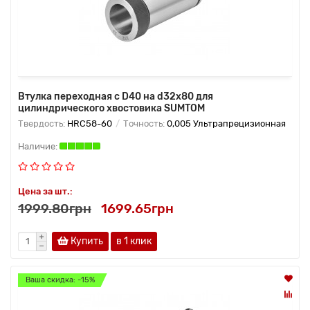
Втулка переходная с D40 на d32x80 для
цилиндрического хвостовика SUMTOM
Твердость:
HRC58-60
Точность:
0,005 Ультрапрецизионная
Цена за шт.:
1999.80грн
1699.65грн
Купить
в 1 клик
Ваша скидка: -15%