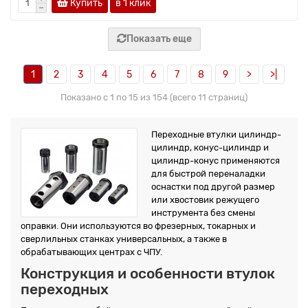
Купить
в 1 клик
Показать еще
1
2
3
4
5
6
7
8
9
>
>|
Показано с 1 по 15 из 154 (всего 11 страниц)
Переходные втулки цилиндр-
цилиндр, конус-цилиндр и
цилиндр-конус применяются
для быстрой переналадки
оснастки под другой размер
или хвостовик режущего
инструмента без смены
оправки. Они используются во фрезерных, токарных и
сверлильных станках универсальных, а также в
обрабатывающих центрах с ЧПУ.
Конструкция и особенности втулок
переходных