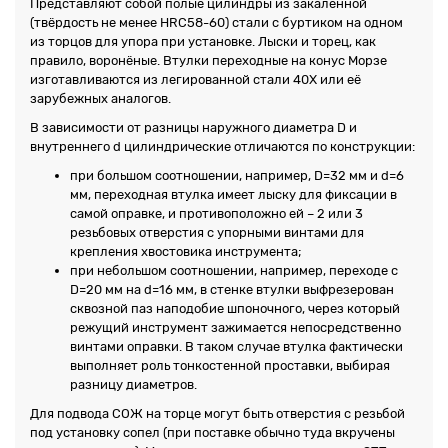
Представляют собой полые цилиндры из закалённой
(твёрдость не менее HRC58-60) стали с буртиком на одном
из торцов для упора при установке. Лыски и торец, как
правило, воронёные. Втулки переходные на конус Морзе
изготавливаются из легированной стали 40Х или её
зарубежных аналогов.
В зависимости от разницы наружного диаметра D и
внутреннего d цилиндрические отличаются по конструкции:
при большом соотношении, например, D=32 мм и d=6
мм, переходная втулка имеет лыску для фиксации в
самой оправке, и противоположно ей – 2 или 3
резьбовых отверстия с упорными винтами для
крепления хвостовика инструмента;
при небольшом соотношении, например, переходе c
D=20 мм на d=16 мм, в стенке втулки выфрезерован
сквозной паз наподобие шпоночного, через который
режущий инструмент зажимается непосредственно
винтами оправки. В таком случае втулка фактически
выполняет роль тонкостенной проставки, выбирая
разницу диаметров.
Для подвода СОЖ на торце могут быть отверстия с резьбой
под установку сопел (при поставке обычно туда вкручены