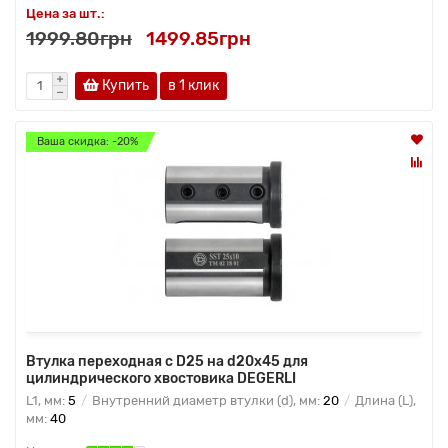
Цена за шт.:
1999.80грн
1499.85грн
Купить
в 1 клик
Ваша скидка: -20%
Втулка переходная с D25 на d20x45 для
цилиндрического хвостовика DEGERLI
L1, мм:
5
Внутренний диаметр втулки (d), мм:
20
Длина (L),
мм:
40