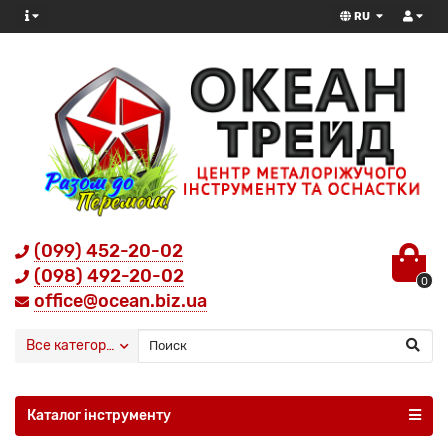
RU
(099) 452-20-02
(098) 492-20-02
0
office@ocean.biz.ua
Все категории
Каталог інструменту