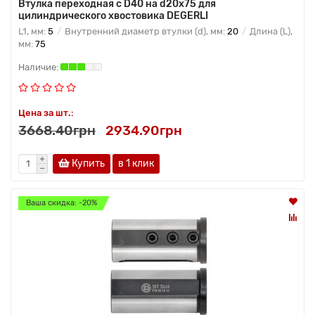
Втулка переходная с D40 на d20x75 для
цилиндрического хвостовика DEGERLI
L1, мм:
5
Внутренний диаметр втулки (d), мм:
20
Длина (L),
мм:
75
Цена за шт.:
3668.40грн
2934.90грн
Купить
в 1 клик
Ваша скидка: -20%