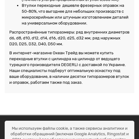
Втулки переходные дешевле фрезерных оправок на
50-80%, что выгоднее для небольших производств с
микросерийным или штучным изготовлением деталей
на универсальном оборудовании.
Распространённые типоразмеры: ряд внутренних диаметров
d6, d8, d10, d12, d14, d16, d20, d25, d32 мм; ряд наружных
D20, D25, D32, D40, D50 мм.
В интернет-магазине Океан Трейд вы можете купить
переходные втулки с цилиндра на цилиндр от ведущего
турецкого производителя DEGERLI с доставкой по Украине.
Наши специалисты подберут оптимальную оснастку под
ваше оборудование, в наличии десятки типоразмеров втулок
и оправок, работаем также под заказ.
ОКЕАН ТРЕЙД
Мы используем файлы cookie, а также сервисы аналитики и
Договір публичної оферти
обработки обращений (включая Google Analytics, Ringostat и
Доставка та оплата