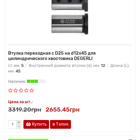
Втулка переходная с D25 на d12x45 для
цилиндрического хвостовика DEGERLI
L1, мм:
5
Внутренний диаметр втулки (d), мм:
12
Длина (L),
мм:
45
Цена за шт.:
3319.20грн
2655.45грн
Купить
в 1 клик