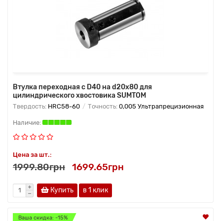
Втулка переходная с D40 на d20х80 для
цилиндрического хвостовика SUMTOM
Твердость:
HRC58-60
Точность:
0,005 Ультрапрецизионная
Цена за шт.:
1999.80грн
1699.65грн
Купить
в 1 клик
Ваша скидка: -15%