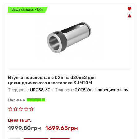
Ваша скидка: -15%
Втулка переходная с D25 на d20x52 для
цилиндрического хвостовика SUMTOM
Твердость:
HRC58-60
Точность:
0,005 Ультрапрецизионная
Цена за шт.:
1999.80грн
1699.65грн