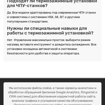
Подходят ли термозажимные установки
для ЧПУ-станков?
Да. Все модели адаптированы под современные ЧПУ-станки
и совместимы с системами HSK, SK, BT и другими
популярными стандартами.
Нужны ли специальные навыки для
работы с термозажимной установкой?
Нет. Управление максимально простое: выберите режим
нагрева, вставьте инструмент и дождитесь охлаждения. Все
установки оснащены автоматикой и системами
безопасности для удобства и защиты оператора.
ОКЕАН ТРЕЙД
Мы используем файлы cookie, а также сервисы аналитики и
Договір публичної оферти
обработки обращений (включая Google Analytics, Ringostat и
Доставка та оплата
CRM-системы) для обеспечения корректной работы сайта,
Наші контакти
анализа трафика и улучшения качества обслуживания.
Умови повернення
Продолжая использование сайта, вы подтверждаете