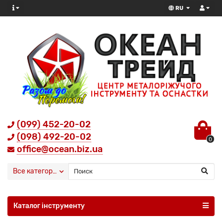
RU
(099) 452-20-02
(098) 492-20-02
0
office@ocean.biz.ua
Все категории
Каталог інструменту