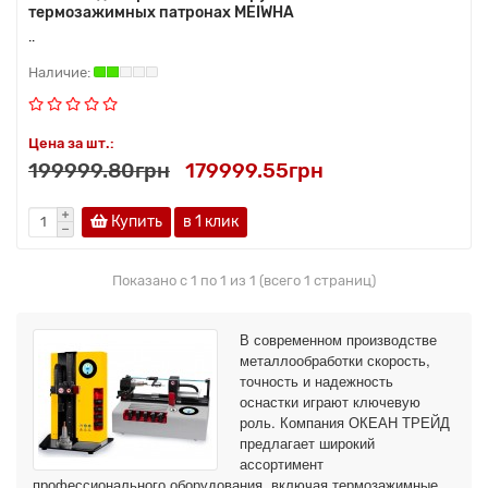
термозажимных патронах MEIWHA
..
Цена за шт.:
199999.80грн
179999.55грн
Купить
в 1 клик
Показано с 1 по 1 из 1 (всего 1 страниц)
В современном производстве
металлообработки скорость,
точность и надежность
оснастки играют ключевую
роль. Компания ОКЕАН ТРЕЙД
предлагает широкий
ассортимент
профессионального оборудования, включая термозажимные