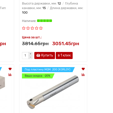
Высота державки, мм:
12
Глубина
Тип
канавки, мм:
15
Длина державки, мм:
100
Цена за шт.:
грн
3814.65грн
3051.45грн
Купить
в 1 клик
Под пластину MGM. 200 (KORLOY)
Ваша скидка: -20%