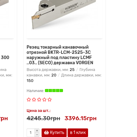
Резец токарный канавочный
отрезной BKTR-LCM-2525-3C
 300
наружный под пластину LCMF
..03.. (SECO) державка VORGEN
ина
Высота державки, мм:
25
Глубина
и, мм:
канавки, мм:
20
Длина державки, мм:
150
Цена за шт.:
грн
4245.30грн
3396.15грн
Купить
в 1 клик