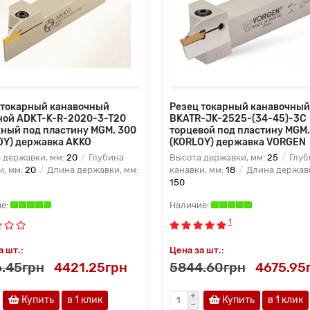
 токарный канавочный
Резец токарный канавочный
ной ADKT-K-R-2020-3-T20
BKATR-JK-2525-(34-45)-3C
ный под пластину MGM. 300
торцевой под пластину MGM.
OY) державка AKKO
(KORLOY) державка VORGEN
 державки, мм:
20
Глубина
Высота державки, мм:
25
Глуб
и, мм:
20
Длина державки, мм:
канавки, мм:
18
Длина державк
150
1
а шт.:
Цена за шт.:
.45грн
4421.25грн
5844.60грн
4675.95
Купить
в 1 клик
Купить
в 1 клик