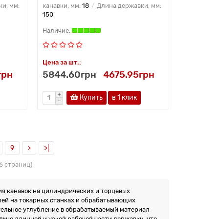
и, мм:
канавки, мм:
18
Длина державки, мм:
150
Цена за шт.:
грн
5844.60грн
4675.95грн
Купить
в 1 клик
9
>
>|
66 страниц)
я канавок на цилиндрических и торцевых
алей на токарных станках и обрабатывающих
тельное углубление в обрабатываемый материал
льно длинной и узкой рабочей части державки, что