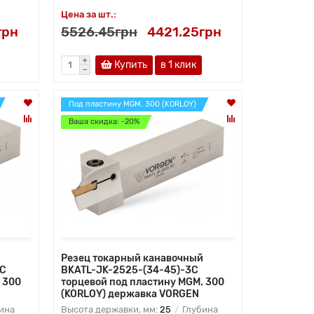
Цена за шт.:
грн
5526.45грн
4421.25грн
Купить
в 1 клик
Под пластину MGM. 300 (KORLOY)
Ваша скидка: -20%
Резец токарный канавочный
3C
BKATL-JK-2525-(34-45)-3C
 300
торцевой под пластину MGM. 300
(KORLOY) державка VORGEN
ина
Высота державки, мм:
25
Глубина