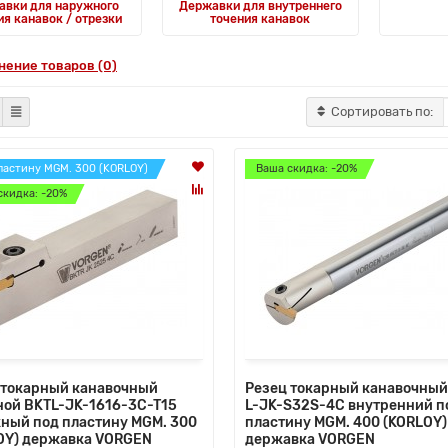
авки для наружного
Державки для внутреннего
ия канавок / отрезки
точения канавок
нение товаров (0)
Сортировать по:
ластину MGM. 300 (KORLOY)
Ваша скидка: -20%
скидка: -20%
 токарный канавочный
Резец токарный канавочный
ной BKTL-JK-1616-3C-T15
L-JK-S32S-4C внутренний п
ный под пластину MGM. 300
пластину MGM. 400 (KORLOY)
OY) державка VORGEN
державка VORGEN