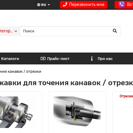
Перезвонить мне
Вс
RU
тегории
Каталоги
Прайс-лист
Про нас
ния канавок / отрезки
авки для точения канавок / отрез
Отрезн