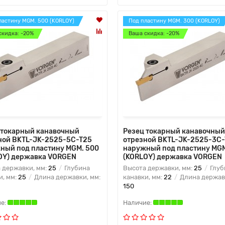
ластину MGM. 500 (KORLOY)
Под пластину MGM. 300 (KORLOY)
скидка: -20%
Ваша скидка: -20%
 токарный канавочный
Резец токарный канавочный
ной BKTL-JK-2525-5C-T25
отрезной BKTL-JK-2525-3C
ный под пластину MGM. 500
наружный под пластину MGM
OY) державка VORGEN
(KORLOY) державка VORGEN
 державки, мм:
25
Глубина
Высота державки, мм:
25
Глуб
и, мм:
25
Длина державки, мм:
канавки, мм:
22
Длина державк
150