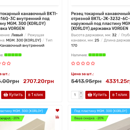
 токарный канавочный BKTI-
Резец токарный канавочный
S16Q-3C внутренний под
отрезной BKTL-JK-3232-6C
ину MGM. 300 (KORLOY)
наружный под пластину MGM
вка VORGEN
(KORLOY) державка VORGEN
нение:
Левый
Режущая
Высота державки, мм:
32
Глуб
на:
MGM. 300 (KORLOY)
Тип
канавки, мм:
25
Длина державк
Канавочный внутренний
170
а шт.:
Цена за шт.:
.00грн
2707.20грн
5413.95грн
4331.25
Купить
в 1 клик
Купить
в 1 клик
ластину MGM. 300 (KORLOY)
Под пластину MGM. 300 (KORLOY)
скидка: -20%
Ваша скидка: -20%