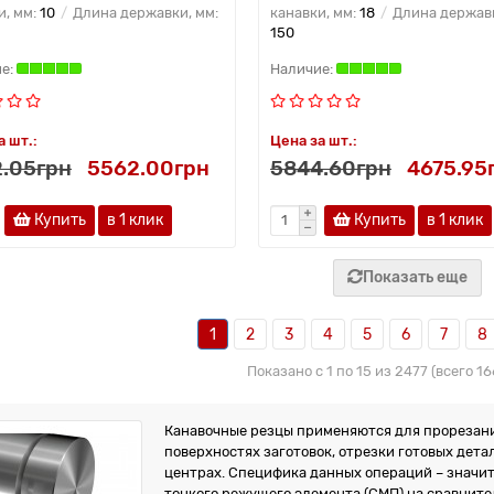
и, мм:
10
Длина державки, мм:
канавки, мм:
18
Длина державк
150
а шт.:
Цена за шт.:
.05грн
5562.00грн
5844.60грн
4675.95
Купить
в 1 клик
Купить
в 1 клик
Показать еще
1
2
3
4
5
6
7
8
Показано с 1 по 15 из 2477 (всего 1
Канавочные резцы применяются для прорезани
поверхностях заготовок, отрезки готовых дет
центрах. Специфика данных операций – значи
тонкого режущего элемента (СМП) на сравните