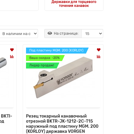
Державки для торцевого
точения канавок
На странице:
Под пластину MGM. 200 (KORLOY)
Ваша скидка: -20%
Лидер продаж!
 BKTI-
Резец токарный канавочный
од
отрезной BKTR-JK-1212-2C-T15
наружный под пластину MGM. 200
(KORLOY) державка VORGEN