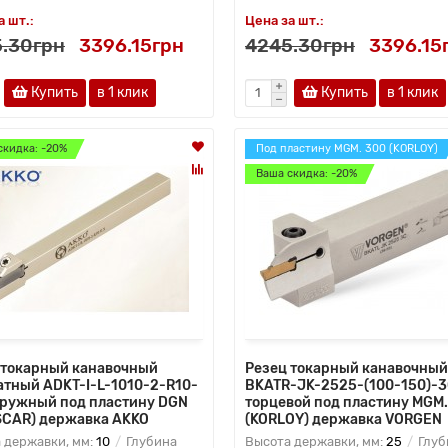
а шт.:
Цена за шт.:
.30грн
3396.15грн
4245.30грн
3396.15
Купить
в 1 клик
Купить
в 1 клик
скидка: -20%
Под пластину MGM. 300 (KORLOY)
Ваша скидка: -20%
 токарный канавочный
Резец токарный канавочный
атный ADKT-I-L-1010-2-R10-
BKATR-JK-2525-(100-150)-
аружный под пластину DGN
торцевой под пластину MGM.
ISCAR) державка AKKO
(KORLOY) державка VORGEN
 державки, мм:
10
Глубина
Высота державки, мм:
25
Глуб