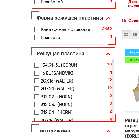
1
Резьбовой
Держ
точен
Форма режущей пластины
Срав
2469
Канавочная / Отрезная
1
Резьбовая
Под п
Режущая пластина
Ваша 
10
154.91-3.. (CORUN)
1
16 EL (SANDVIK)
12
2GX16 (WALTER)
10
2GX24 (WALTER)
2
312.02.. (HORN)
2
312.03.. (HORN)
2
312.04.. (HORN)
4
Резец
3GX16 (WALTER)
отрез
4
3GX24 (WALTER)
Тип прижима
наруж
2
(KORL
4GX24 (WALTER)