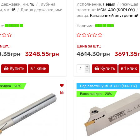
 державки, мм:
16
Глубина
Исполнение:
Левый
Режущая
и, мм:
15
Длина державки, мм:
пластина:
MGM. 400 (KORLOY)
резца:
Канавочный внутренний
а шт.:
Цена за шт.:
.35грн
3248.55грн
4614.30грн
3691.35
Купить
в 1 клик
Купить
в 1 клик
скидка: -20%
Под пластину MGM. 600 (KORLOY)
Ваша скидка: -20%