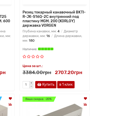
Резец токарный канавочный BKTI-
-T25
R-JK-S16Q-2C внутренний под
. 600
пластину MGM. 200 (KORLOY)
державка VORGEN
ина
Глубина канавки, мм:
4
Диаметр
и, мм:
державки, мм:
16
Длина державки,
мм:
180
Цена за шт.:
грн
3384.00грн
2707.20грн
Купить
в 1 клик
Ваша скидка: -20%