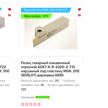
Под пластину MGM. 200 (KORLOY)
Ваша скидка: -20%
Резец токарный канавочный
-T22
отрезной ADKT-K-R-2020-2-T15
. 300
наружный под пластину MGM. 200
(KORLOY) державка AKKO
ина
Высота державки, мм:
20
Глубина
и, мм:
канавки, мм:
15
Длина державки, мм:
125