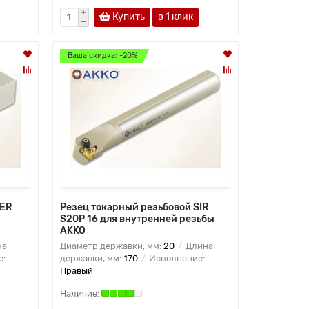
Купить
в 1 клик
Ваша скидка: -20%
SER
Резец токарный резьбовой SIR
S20P 16 для внутренней резьбы
AKKO
на
Диаметр державки, мм:
20
Длина
е:
державки, мм:
170
Исполнение:
Правый