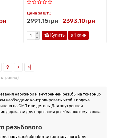
Цена за шт.:
грн
2991.15грн
2393.10грн
Купить
в 1 клик
9
>
>|
3 страниц)
езания наружной и внутренней резьбы на токарных
том необходимо контролировать, чтобы подача
липала на СМП или деталь. Для внутренней
ие державки для нарезания резьбы, поэтому важна
о резьбового
для наружной обработки) или круглого (для