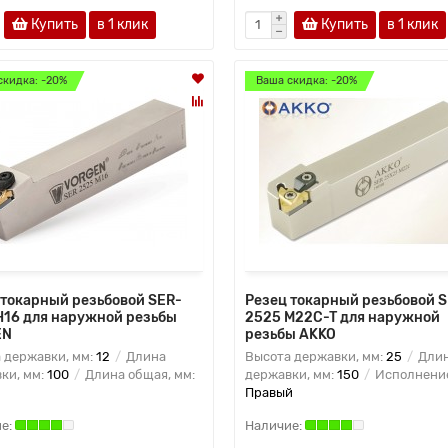
Купить
в 1 клик
Купить
в 1 клик
скидка: -20%
Ваша скидка: -20%
 токарный резьбовой SER-
Резец токарный резьбовой 
H16 для наружной резьбы
2525 M22C-T для наружной
EN
резьбы AKKO
 державки, мм:
12
Длина
Высота державки, мм:
25
Дли
ки, мм:
100
Длина общая, мм:
державки, мм:
150
Исполнени
Правый