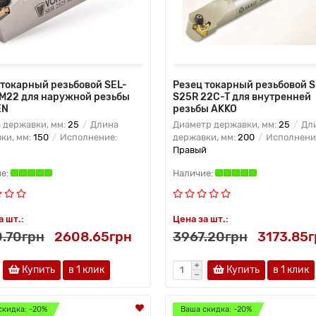
 токарный резьбовой SEL-
Резец токарный резьбовой S
M22 для наружной резьбы
S25R 22C-T для внутренней
EN
резьбы AKKO
 державки, мм:
25
Длина
Диаметр державки, мм:
25
Дл
ки, мм:
150
Исполнение:
державки, мм:
200
Исполнени
Правый
а шт.:
Цена за шт.:
.70грн
2608.65грн
3967.20грн
3173.85
Купить
в 1 клик
Купить
в 1 клик
скидка: -20%
Ваша скидка: -20%