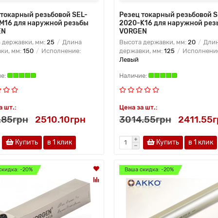
 токарный резьбовой SEL-
Резец токарный резьбовой S
M16 для наружной резьбы
2020-K16 для наружной рез
EN
VORGEN
 державки, мм:
25
Длина
Высота державки, мм:
20
Дли
ки, мм:
150
Исполнение:
державки, мм:
125
Исполнени
Левый
а шт.:
Цена за шт.:
.85грн
2510.10грн
3014.55грн
2411.55
Купить
в 1 клик
Купить
в 1 клик
скидка: -20%
Ваша скидка: -20%