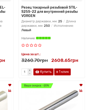
EL-
Резец токарный резьбовой STIL-
ьбы
S25S-22 для внутренней резьбы
VORGEN
на
Диаметр державки, мм:
25
Длина
е:
державки, мм:
250
Исполнение:
Левый
Цена за шт.:
грн
3260.70грн
2608.65грн
Купить
в 1 клик
Ваша скидка: -20%