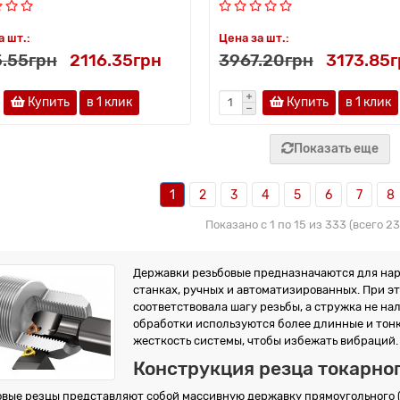
а шт.:
Цена за шт.:
.55грн
2116.35грн
3967.20грн
3173.85
Купить
в 1 клик
Купить
в 1 клик
Показать еще
1
2
3
4
5
6
7
8
Показано с 1 по 15 из 333 (всего 2
Державки резьбовые предназначаются для нар
станках, ручных и автоматизированных. При э
соответствовала шагу резьбы, а стружка не на
обработки используются более длинные и тонк
жесткость системы, чтобы избежать вибраций.
Конструкция резца токарног
овые резцы представляют собой массивную державку прямоугольного (