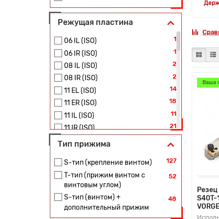
Держ
Режущая пластина
Срав
1
06 IL (ISO)
1
06 IR (ISO)
2
08 IL (ISO)
2
08 IR (ISO)
Ваша 
14
11 EL (ISO)
18
11 ER (ISO)
11
11 IL (ISO)
21
11 IR (ISO)
4
16 EL (0,35-3)(ISO METRIC)
Тип прижима
1
16 EL (1,5-3 TR)
127
S-тип (крепление винтом)
17
16 EL (ISO)
T-тип (прижим винтом с
3
52
16 EL (SANDVIK)
винтовым углом)
4
Резец
16 ER (0,35-3)(ISO METRIC)
S-тип (винтом) +
S40T-
48
1
16 ER (1,5-3 TR)
VORG
дополнительный прижим
36
16 ER (ISO)
Испол