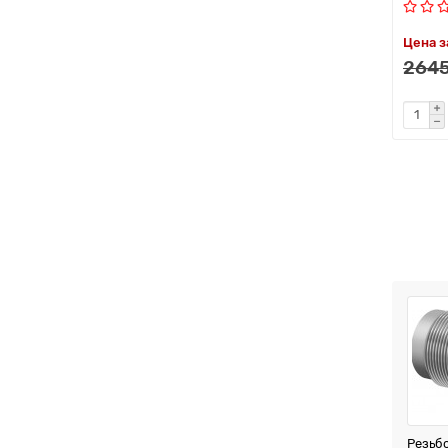
Цена з
2645
Резьб