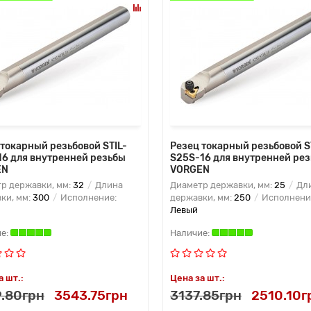
 токарный резьбовой STIL-
Резец токарный резьбовой S
16 для внутренней резьбы
S25S-16 для внутренней ре
EN
VORGEN
р державки, мм:
32
Длина
Диаметр державки, мм:
25
Дл
ки, мм:
300
Исполнение:
державки, мм:
250
Исполнени
Левый
а шт.:
Цена за шт.:
.80грн
3543.75грн
3137.85грн
2510.10г