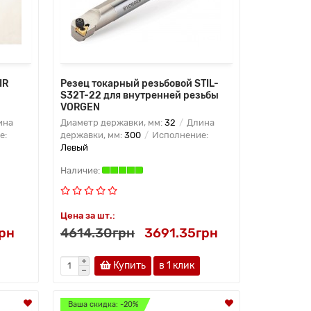
IR
Резец токарный резьбовой STIL-
S32T-22 для внутренней резьбы
VORGEN
ина
Диаметр державки, мм:
32
Длина
е:
державки, мм:
300
Исполнение:
Левый
Цена за шт.:
грн
4614.30грн
3691.35грн
Купить
в 1 клик
Ваша скидка: -20%