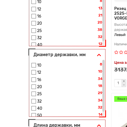
8
10
27
22 IR (ISO)
13
Резец
12
2525-
7
27 EL (ISO)
21
16
VORG
7
27 ER (ISO)
20
20
Высота
4
27 IL (ISO)
держав
38
25
Левый
4
27 IR (ISO)
32
32
12
40
Диаметр державки, мм
Цена з
8
10
3137
10
12
34
16
18
20
29
25
Ваша 
34
32
32
40
14
50
Длина державки, мм