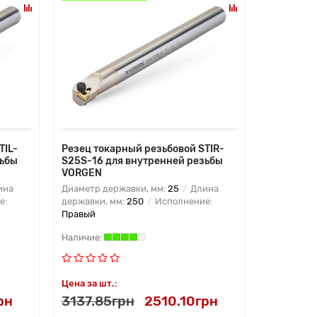
TIL-
Резец токарный резьбовой STIR-
зьбы
S25S-16 для внутренней резьбы
VORGEN
ина
Диаметр державки, мм:
25
Длина
е:
державки, мм:
250
Исполнение:
Правый
Цена за шт.:
рн
3137.85грн
2510.10грн