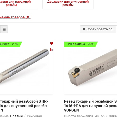
авки для наружной
Державки для внутренней
резьбы
резьбы
нение товаров (0)
Сортировать по:
скидка: -20%
Ваша скидка: -20%
 токарный резьбовой STIR-
Резец токарный резьбовой 
16 для внутренней резьбы
1616-H16 для наружной рез
EN
VORGEN
нение:
Правый
Режущая
Высота державки, мм:
16
Длин