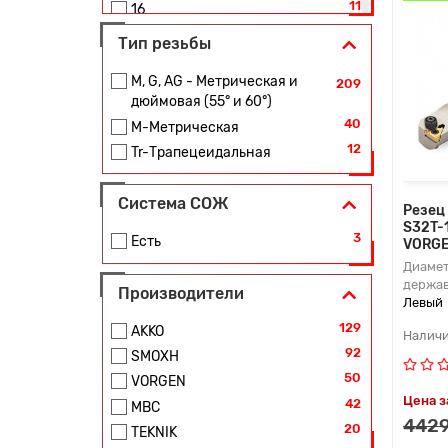
11
16
12
19
Тип резьбы
4
20
M, G, AG - Метрическая и
11
209
24
дюймовая (55° и 60°)
2
25
40
M-Метрическая
24
29
12
Tr-Трапецеидальная
1
30
4
32
Система СОЖ
12
Резец
36
S32T-
16
38
3
Есть
VORG
6
40
Диамет
держав
10
44
Производители
Левый
1
45
129
AKKO
13
46
92
SMOXH
2
48
50
VORGEN
6
50
Цена з
42
MBC
4
54
4429
20
TEKNIK
8
58