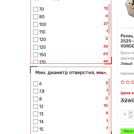
12
70
6
80
27
100
1
110
Резец
2
120
2525-
VORG
36
125
Высота
63
150
держав
44
170
Левый
11
180
Мин. диаметр отверстия, мм
28
200
2
6
46
250
1
7,8
35
300
Цена з
2
8
3260
12
350
10
12
4
400
4
13
2
450
1
14
7
15
Ваша 