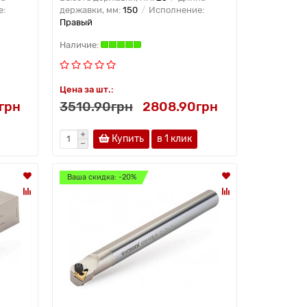
е:
державки, мм:
150
Исполнение:
Правый
Цена за шт.:
грн
3510.90грн
2808.90грн
Купить
в 1 клик
Ваша скидка: -20%