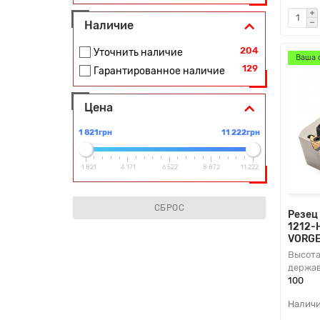
2
63
Наличие
204
Уточнить наличие
Ваша 
129
Гарантированное наличие
Цена
1 821грн
11 222грн
1 821
4 171
6 522
8 872
11 222
СБРОС
Резец
1212-
VORG
Высота
держав
100