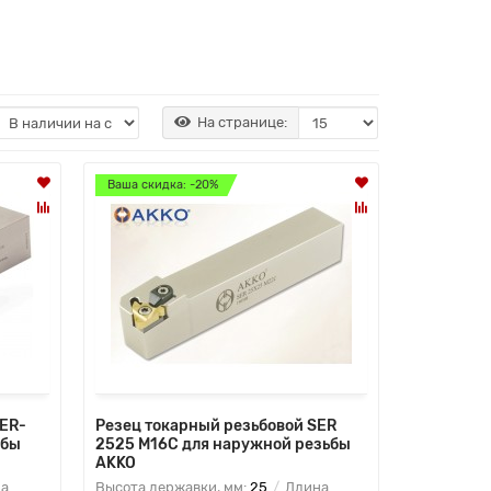
На странице:
Ваша скидка: -20%
SER-
Резец токарный резьбовой SER
ьбы
2525 M16C для наружной резьбы
AKKO
а
Высота державки, мм:
25
Длина