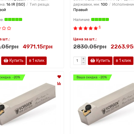
на:
16 IR (ISO)
Тип резца:
державки, мм:
100
Исполнени
вой
Правый
6
а шт.:
Цена за шт.:
.05грн
4971.15грн
2830.05грн
2263.95
Купить
в 1 клик
Купить
в 1 клик
скидка: -20%
Ваша скидка: -20%