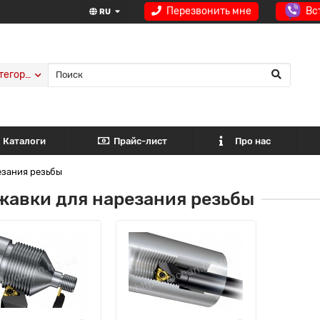
Перезвонить мне
Вс
RU
тегории
Каталоги
Прайс-лист
Про нас
езания резьбы
жавки для нарезания резьбы