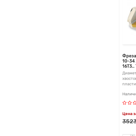
Фреза
10-34
16T3..
Диамет
хвосто
пласти
Цена з
3523