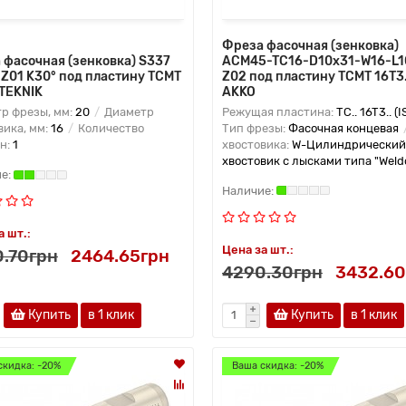
Фреза фасочная (зенковка)
ACM45-TC16-D10x31-W16-L1
 фасочная (зенковка) S337
Z02 под пластину TCMT 16Т3.
 Z01 K30° под пластину TCMT
AKKO
 TEKNIK
Режущая пластина:
TC.. 16T3.. (I
р фрезы, мм:
20
Диаметр
Тип фрезы:
Фасочная концевая
вика, мм:
16
Количество
хвостовика:
W-Цилиндрический
н:
1
хвостовик с лысками типа "Weld
а шт.:
Цена за шт.:
.70грн
2464.65грн
4290.30грн
3432.60
Купить
в 1 клик
Купить
в 1 клик
скидка: -20%
Ваша скидка: -20%