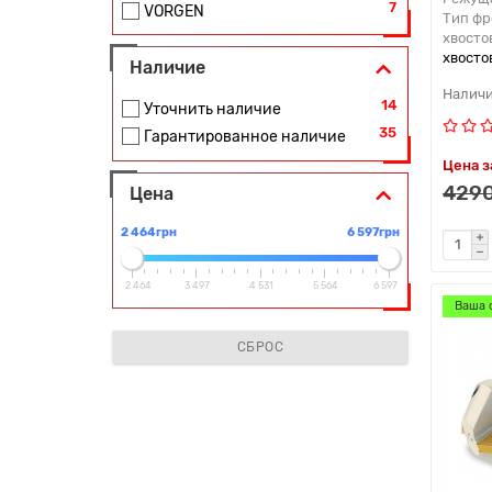
7
VORGEN
Тип фр
хвосто
хвосто
Наличие
14
Уточнить наличие
35
Гарантированное наличие
Цена з
4290
Цена
2 464грн
6 597грн
2 464
3 497
4 531
5 564
6 597
Ваша 
СБРОС