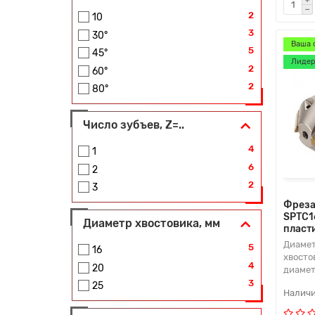
2
10
3
30°
Ваша 
5
45°
Лидер
2
60°
2
80°
Число зубъев, Z=..
4
1
6
2
2
3
Фреза
SPTC1
Диаметр хвостовика, мм
пласт
Диамет
5
16
хвосто
4
20
диамет
3
25