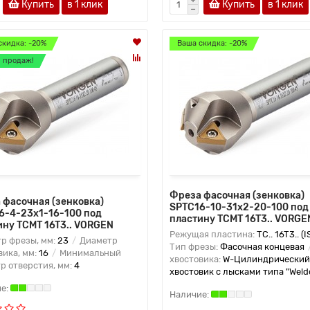
Купить
в 1 клик
Купить
в 1 клик
скидка: -20%
Ваша скидка: -20%
 продаж!
Фреза фасочная (зенковка)
 фасочная (зенковка)
SPTC16-10-31x2-20-100 под
6-4-23x1-16-100 под
пластину TCMT 16T3.. VORGE
ину TCMT 16T3.. VORGEN
Режущая пластина:
TC.. 16T3.. (I
р фрезы, мм:
23
Диаметр
Тип фрезы:
Фасочная концевая
вика, мм:
16
Минимальный
хвостовика:
W-Цилиндрический
р отверстия, мм:
4
хвостовик с лысками типа "Weld