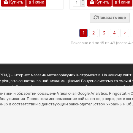
Купить
в 1 клик
Купить
в 1 клик
Показать еще
1
2
3
4
>
Показано с 1 по 15 из 49 (всего 4
ЕЙД – інтернет магазин металоріжучих інструментів. На нашому сайті 
 різців та оснастки за найнижчими цінами! Бонусна система та смачні 
ртнерів Грамотні менеджери допоможуть зробити правильний вибір! К
литики и обработки обращений (включая Google Analytics, Ringostat 
обслуживания. Продолжая использование сайта, вы подтверждаете сог
нных в соответствии с действующим законодательством Украины и О