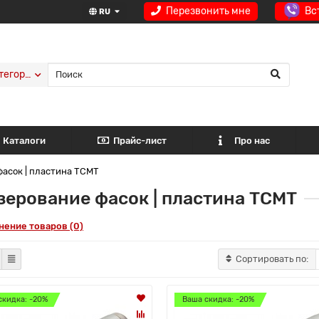
Перезвонить мне
Вс
RU
тегории
Каталоги
Прайс-лист
Про нас
асок | пластина TCMT
ерование фасок | пластина TCMT
нение товаров (0)
Сортировать по:
скидка: -20%
Ваша скидка: -20%