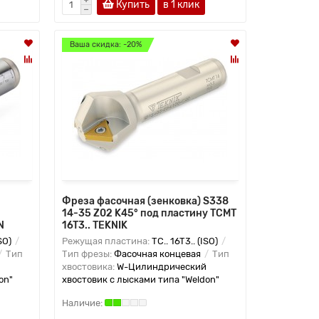
Купить
в 1 клик
Ваша скидка: -20%
Фреза фасочная (зенковка) S338
14-35 Z02 K45° под пластину TCMT
N
16T3.. TEKNIK
SO)
Режущая пластина:
TC.. 16T3.. (ISO)
Тип
Тип фрезы:
Фасочная концевая
Тип
хвостовика:
W-Цилиндрический
on"
хвостовик с лысками типа "Weldon"