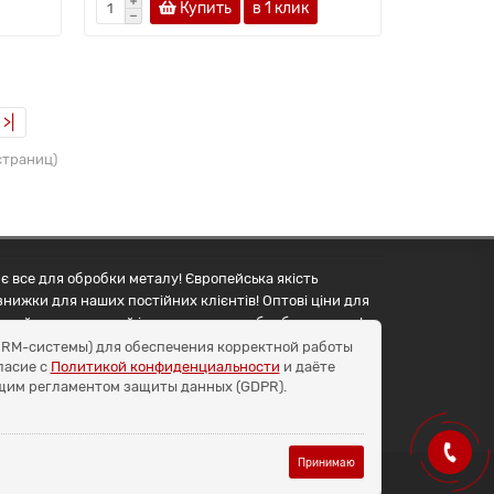
Купить
в 1 клик
>|
 страниц)
є все для обробки металу! Європейська якість
знижки для наших постійних клієнтів! Оптові ціни для
упуйте правильний інструмент для обробки металу!
и CRM-системы) для обеспечения корректной работы
ласие с
Политикой конфиденциальности
и даёте
бщим регламентом защиты данных (GDPR).
Принимаю