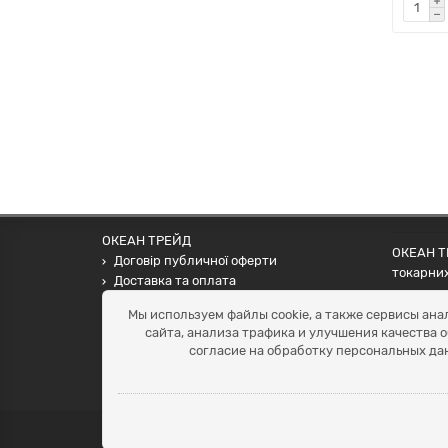
ОКЕАН ТРЕЙД
ОКЕАН ТР
Договір публичної оферти
токарних
Доставка та оплата
наших па
Наші контакти
Мы используем файлы cookie, а также сервисы ана
Умови повернення
сайта, анализа трафика и улучшения качества 
+38 (099) 452-20-02
согласие на обработку персональных да
+38 (098) 492-20-02
office@ocean.biz.ua