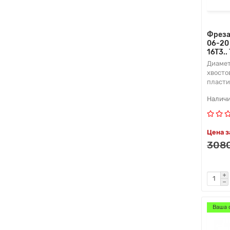
Фреза
06-20
16T3..
Диамет
хвосто
пласти
Цена з
3080
Ваша 