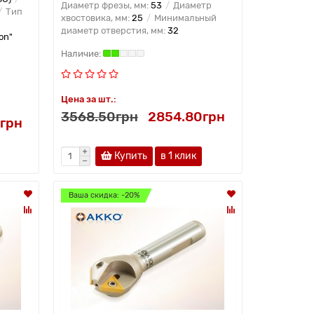
Диаметр фрезы, мм:
53
Диаметр
Тип
хвостовика, мм:
25
Минимальный
диаметр отверстия, мм:
32
on"
Цена за шт.:
3568.50грн
2854.80грн
грн
Купить
в 1 клик
Ваша скидка: -20%