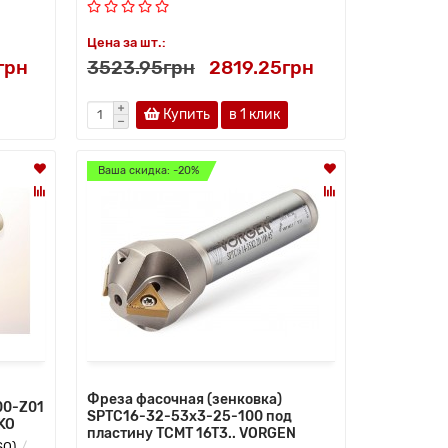
Цена за шт.:
грн
3523.95грн
2819.25грн
Купить
в 1 клик
Ваша скидка: -20%
Фреза фасочная (зенковка)
00-Z01
SPTC16-32-53x3-25-100 под
KO
пластину TCMT 16T3.. VORGEN
SO)