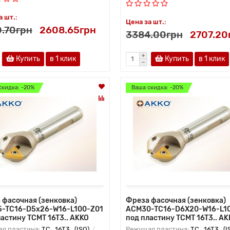
а шт.:
Цена за шт.:
.70грн
2608.65грн
3384.00грн
2707.20
Купить
в 1 клик
Купить
в 1 клик
скидка: -20%
Ваша скидка: -20%
 фасочная (зенковка)
Фреза фасочная (зенковка)
-TC16-D5x26-W16-L100-Z01
ACM30-TC16-D6X20-W16-L1
ластину TCMT 16T3.. AKKO
под пластину TCMT 16T3.. AK
я пластина:
TC.. 16T3.. (ISO)
Режущая пластина:
TC.. 16T3.. (I