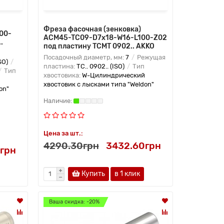
Фреза фасочная (зенковка)
00-
ACM45-TC09-D7x18-W16-L100-Z02
.
под пластину TCMT 0902.. AKKO
Посадочный диаметр, мм:
7
Режущая
SO)
пластина:
TC.. 0902.. (ISO)
Тип
Тип
хвостовика:
W-Цилиндрический
хвостовик с лысками типа "Weldon"
on"
Цена за шт.:
4290.30грн
3432.60грн
грн
Купить
в 1 клик
Ваша скидка: -20%