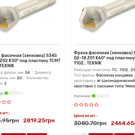
Фреза фасочная (зенковка) 
 фасочная (зенковка) S345
02-18 Z01 K60° под пластин
 Z02 K30° под пластину TCMT
1102.. TEKNIK
 TEKNIK
Режущая пластина:
TC.. 1102.. (I
р фрезы, мм:
34
Диаметр
Тип фрезы:
Фасочная концевая
вика, мм:
20
Количество
хвостовика:
W-Цилиндрический
н:
2
хвостовик с лысками типа "Weld
а шт.:
Цена за шт.:
.95грн
2819.25грн
3080.70грн
2464.65