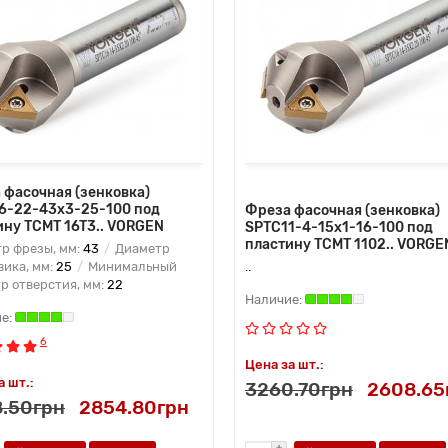
 фасочная (зенковка)
6-22-43x3-25-100 под
Фреза фасочная (зенковка)
ину TCMT 16T3.. VORGEN
SPTC11-4-15x1-16-100 под
пластину TCMT 1102.. VORGE
р фрезы, мм:
43
Диаметр
вика, мм:
25
Минимальный
..
р отверстия, мм:
22
6
Цена за шт.:
а шт.:
3260.70грн
2608.65
.50грн
2854.80грн