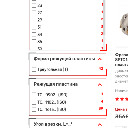
1
23
1
27
2
29
3
31
2
34
1
35
1
39
Фреза
1
43
Форма режущей пластины
SPTC1
1
53
пласт
42
Треугольная (T)
Диамет
хвосто
диамет
Режущая пластина
1
TC.. 0902.. (ISO)
4
TC.. 1102.. (ISO)
39
Цена з
TC.. 16T3.. (ISO)
3568
Угол врезки, L=..°