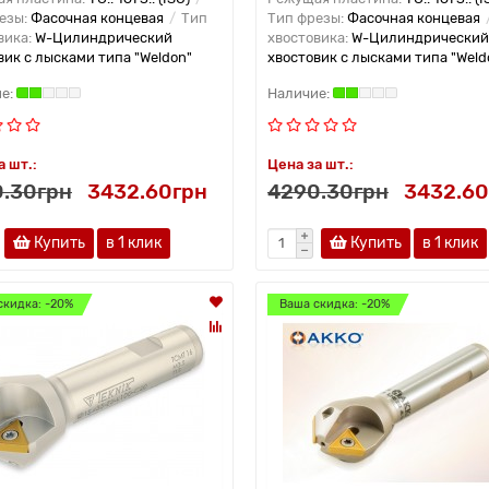
езы:
Фасочная концевая
Тип
Тип фрезы:
Фасочная концевая
вика:
W-Цилиндрический
хвостовика:
W-Цилиндрический
вик с лысками типа "Weldon"
хвостовик с лысками типа "Weld
а шт.:
Цена за шт.:
.30грн
3432.60грн
4290.30грн
3432.60
Купить
в 1 клик
Купить
в 1 клик
скидка: -20%
Ваша скидка: -20%