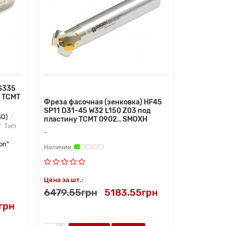
S335
у TCMT
Фреза фасочная (зенковка) HF45
SP11 D31-45 W32 L150 Z03 под
SO)
пластину TCMT 0902.. SMOXH
Тип
..
on"
Цена за шт.:
6479.55грн
5183.55грн
грн