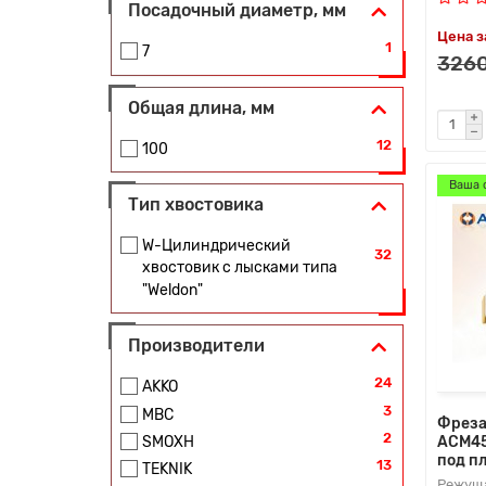
Посадочный диаметр, мм
Цена з
1
7
3260
Общая длина, мм
12
100
Ваша 
Тип хвостовика
W-Цилиндрический
32
хвостовик с лысками типа
"Weldon"
Производители
24
AKKO
3
MBC
Фреза
2
ACM45
SMOXH
под п
13
TEKNIK
Режуща