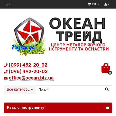
RU
(099) 452-20-02
(098) 492-20-02
0
office@ocean.biz.ua
Все категории
Каталог інструменту