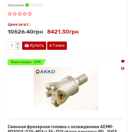
Цена за шт.:
10526.40грн
8421.30грн
Купить
в 1 клик
Ваша скидка: -20%
Сменная фрезерная головка с охлаждением AEMR-
RD1003-D25-M12-L35-Z03-H под пластину RD.. 1003