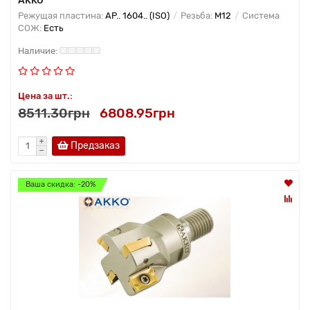
AKKO
Режущая пластина:
AP.. 1604.. (ISO)
Резьба:
M12
Система
СОЖ:
Есть
Цена за шт.:
8511.30грн
6808.95грн
Предзаказ
Ваша скидка: -20%