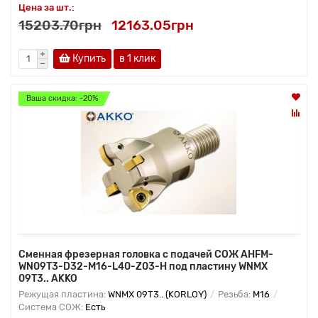
Цена за шт.:
15203.70грн
12163.05грн
Купить
в 1 клик
Ваша скидка: -20%
Сменная фрезерная головка с подачей СОЖ AHFM-
WN09T3-D32-M16-L40-Z03-H под пластину WNMX
09T3.. AKKO
Режущая пластина:
WNMX 09T3.. (KORLOY)
Резьба:
M16
Система СОЖ:
Есть