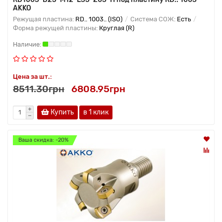
AKKO
Режущая пластина:
RD.. 1003.. (ISO)
Система СОЖ:
Есть
Форма режущей пластины:
Круглая (R)
Цена за шт.:
8511.30грн
6808.95грн
Купить
в 1 клик
Ваша скидка: -20%