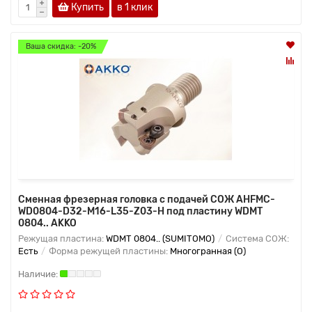
Купить
в 1 клик
Ваша скидка: -20%
Сменная фрезерная головка с подачей СОЖ AHFMC-
WD0804-D32-M16-L35-Z03-H под пластину WDMT
0804.. AKKO
Режущая пластина:
WDMT 0804.. (SUMITOMO)
Система СОЖ:
Есть
Форма режущей пластины:
Многогранная (O)