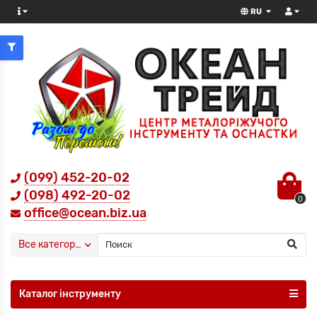
RU
(099) 452-20-02
(098) 492-20-02
0
office@ocean.biz.ua
Все категории
Каталог інструменту