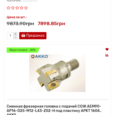
Цена за шт.:
9873.90грн
7898.85грн
Предзаказ
Ваша скидка: -20%
Сменная фрезерная головка с подачей СОЖ AEM90-
AP16-D25-M12-L43-Z02-H под пластину APKT 1604..