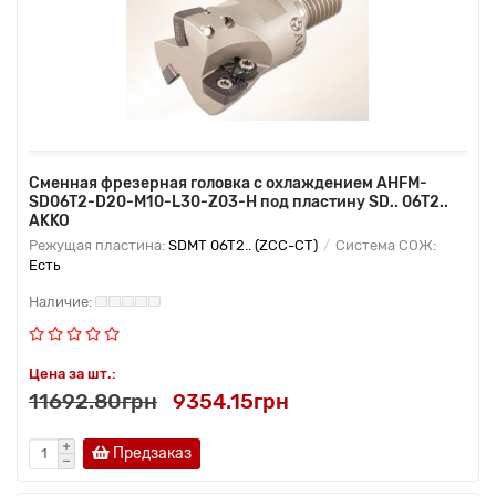
Сменная фрезерная головка с охлаждением AHFM-
SD06T2-D20-M10-L30-Z03-H под пластину SD.. 06T2..
AKKO
Режущая пластина:
SDMT 06T2.. (ZCC-CT)
Система СОЖ:
Есть
Цена за шт.:
11692.80грн
9354.15грн
Предзаказ