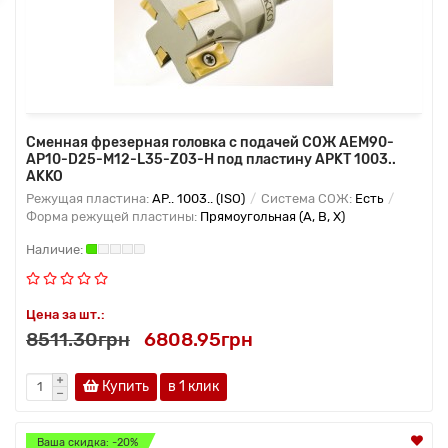
Сменная фрезерная головка с подачей СОЖ AEM90-
AP10-D25-M12-L35-Z03-H под пластину APKT 1003..
AKKO
Режущая пластина:
AP.. 1003.. (ISO)
Система СОЖ:
Есть
Форма режущей пластины:
Прямоугольная (A, B, X)
Цена за шт.:
8511.30грн
6808.95грн
Купить
в 1 клик
Ваша скидка: -20%