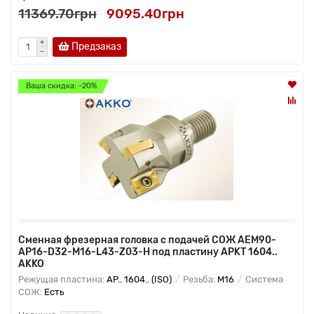
11369.70грн
9095.40грн
Предзаказ
Ваша скидка: -20%
Сменная фрезерная головка с подачей СОЖ AEM90-
AP16-D32-M16-L43-Z03-H под пластину APKT 1604..
AKKO
Режущая пластина:
AP.. 1604.. (ISO)
Резьба:
M16
Система
СОЖ:
Есть