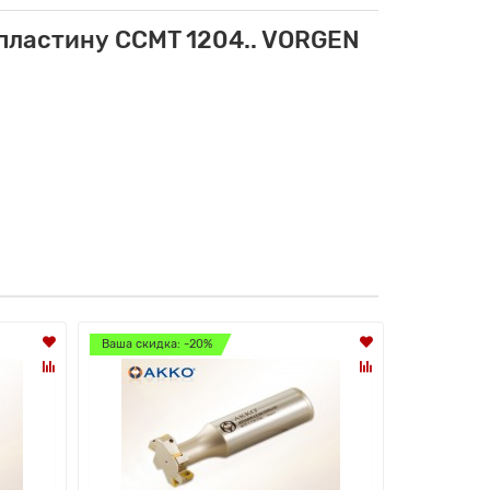
пластину CCMT 1204.. VORGEN
Ваша скидка: -20%
Ваша скидк