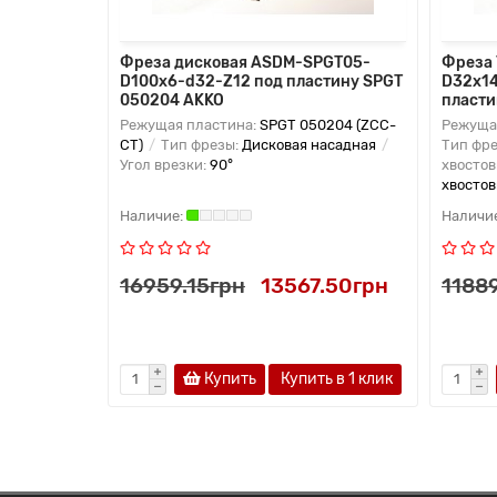
Фреза дисковая ASDM-SPGT05-
Фреза 
D100x6-d32-Z12 под пластину SPGT
D32x14
050204 AKKO
пласти
Режущая пластина:
SPGT 050204 (ZCC-
Режуща
CT)
Тип фрезы:
Дисковая насадная
Тип фр
Угол врезки:
90°
хвостов
хвостов
16959.15грн
13567.50грн
1188
Купить
Купить в 1 клик