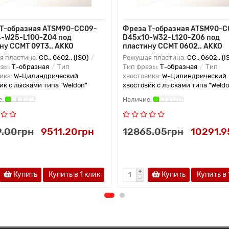
Т-образная ATSM90-CC09-
Фреза Т-образная ATSM90-C
-W25-L100-Z04 под
D45x10-W32-L120-Z06 под
ну CCMT 09T3.. AKKO
пластину CCMT 0602.. AKKO
я пластина:
CC.. 0602.. (ISO)
Режущая пластина:
CC.. 0602.. (I
езы:
Т-образная
Тип
Тип фрезы:
Т-образная
Тип
ика:
W-Цилиндрический
хвостовика:
W-Цилиндрический
ик с лысками типа "Weldon"
хвостовик с лысками типа "Weldo
9.00грн
9511.20грн
12865.05грн
10291.9
Купить
Купить в 1 клик
Купить
Купить в 