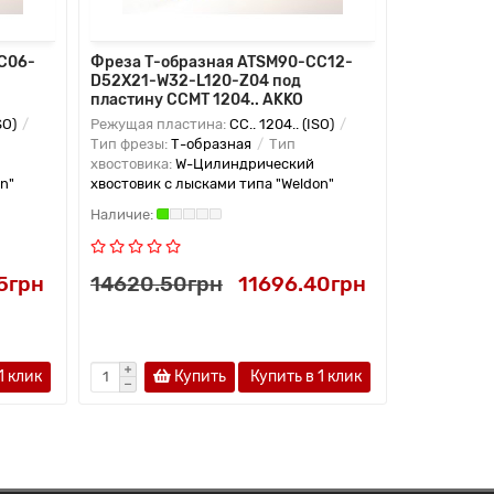
C06-
Фреза Т-образная ATSM90-CC12-
Фреза Т-о
D52X21-W32-L120-Z04 под
D37X16-W3
пластину CCMT 1204.. AKKO
пластину 
SO)
Режущая пластина:
CC.. 1204.. (ISO)
Режущая пл
Тип фрезы:
Т-образная
Тип
Тип фрезы:
хвостовика:
W-Цилиндрический
хвостовика
n"
хвостовик с лысками типа "Weldon"
хвостовик с
5грн
14620.50грн
11696.40грн
11173.0
1 клик
Купить
Купить в 1 клик