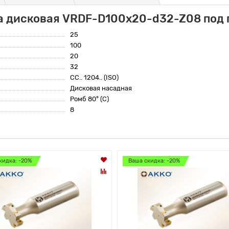
а дисковая VRDF-D100x20-d32-Z08 под 
25
100
20
32
CC.. 1204.. (ISO)
Дисковая насадная
Ромб 80° (C)
8
кидка: -20%
Ваша скидка: -20%