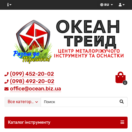
RU
(099) 452-20-02
(098) 492-20-02
0
office@ocean.biz.ua
Все категории
Каталог інструменту