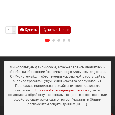
Купить
Купить в 1 клик
ОКЕАН ТРЕЙД
Мы используем файлы cookie, а также сервисы аналитики и
Договір публичної оферти
обработки обращений (включая Google Analytics, Ringostat и
Доставка та оплата
CRM-системы) для обеспечения корректной работы сайта,
Наші контакти
анализа трафика и улучшения качества обслуживания.
Умови повернення
Продолжая использование сайта, вы подтверждаете
+38 (099) 452-20-02
согласие с
Политикой конфиденциальности
и даёте
+38 (098) 492-20-02
согласие на обработку персональных данных в соответствии
office@ocean.biz.ua
с действующим законодательством Украины и Общим
регламентом защиты данных (GDPR).