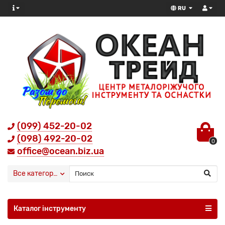
RU
(099) 452-20-02
(098) 492-20-02
0
office@ocean.biz.ua
Все категории
Каталог інструменту