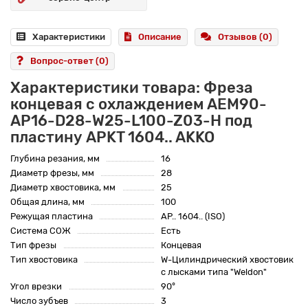
Характеристики
Описание
Отзывов (0)
Вопрос-ответ
(0)
Характеристики товара: Фреза
концевая с охлаждением AEM90-
AP16-D28-W25-L100-Z03-H под
пластину APKT 1604.. AKKO
Глубина резания, мм
16
Диаметр фрезы, мм
28
Диаметр хвостовика, мм
25
Общая длина, мм
100
Режущая пластина
AP.. 1604.. (ISO)
Система СОЖ
Есть
Тип фрезы
Концевая
Тип хвостовика
W-Цилиндрический хвостовик
с лысками типа "Weldon"
Угол врезки
90°
Число зубъев
3