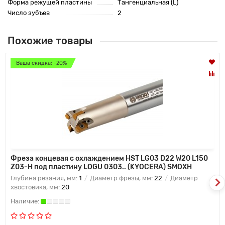
Форма режущей пластины
Тангенциальная (L)
Число зубъев
2
Похожие товары
Ваша скидка: -20%
Фреза концевая с охлаждением HST LG03 D22 W20 L150
Z03-H под пластину LOGU 0303.. (KYOCERA) SMOXH
Глубина резания, мм:
1
Диаметр фрезы, мм:
22
Диаметр
хвостовика, мм:
20