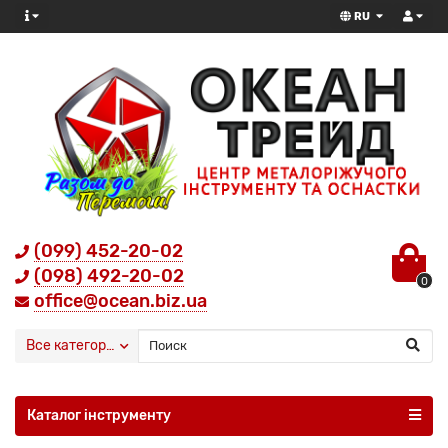
RU
(099) 452-20-02
(098) 492-20-02
0
office@ocean.biz.ua
Все категории
Каталог інструменту