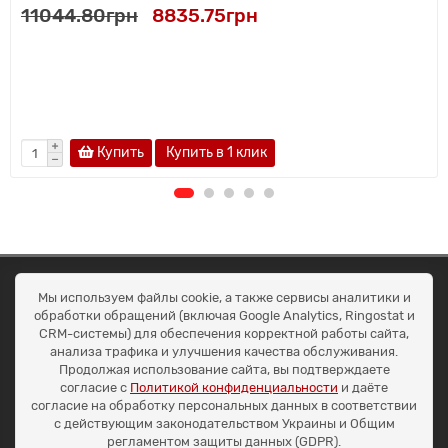
11044.80грн
8835.75грн
Купить
Купить в 1 клик
ОКЕАН ТРЕЙД
Мы используем файлы cookie, а также сервисы аналитики и
Договір публичної оферти
обработки обращений (включая Google Analytics, Ringostat и
Доставка та оплата
CRM-системы) для обеспечения корректной работы сайта,
Наші контакти
анализа трафика и улучшения качества обслуживания.
Умови повернення
Продолжая использование сайта, вы подтверждаете
+38 (099) 452-20-02
согласие с
Политикой конфиденциальности
и даёте
+38 (098) 492-20-02
согласие на обработку персональных данных в соответствии
office@ocean.biz.ua
с действующим законодательством Украины и Общим
регламентом защиты данных (GDPR).