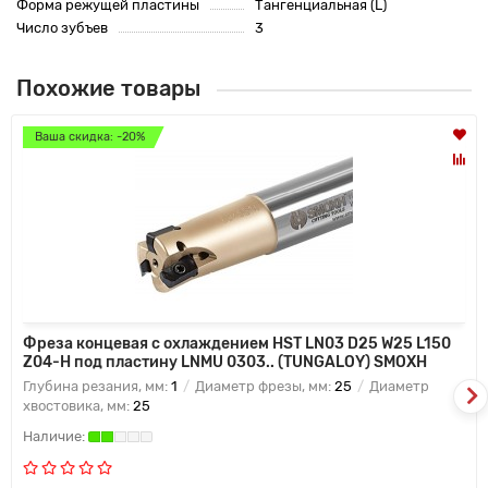
Форма режущей пластины
Тангенциальная (L)
Число зубъев
3
Похожие товары
Ваша скидка: -20%
Фреза концевая с охлаждением HST LN03 D25 W25 L150
Z04-H под пластину LNMU 0303.. (TUNGALOY) SMOXH
Глубина резания, мм:
1
Диаметр фрезы, мм:
25
Диаметр
хвостовика, мм:
25