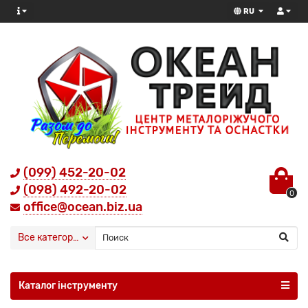
RU
(099) 452-20-02
(098) 492-20-02
0
office@ocean.biz.ua
Все категории
Каталог інструменту