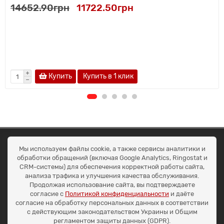
14652.90грн
11722.50грн
Купить
Купить в 1 клик
ОКЕАН ТРЕЙД
Мы используем файлы cookie, а также сервисы аналитики и
Договір публичної оферти
обработки обращений (включая Google Analytics, Ringostat и
Доставка та оплата
CRM-системы) для обеспечения корректной работы сайта,
Наші контакти
анализа трафика и улучшения качества обслуживания.
Умови повернення
Продолжая использование сайта, вы подтверждаете
+38 (099) 452-20-02
согласие с
Политикой конфиденциальности
и даёте
+38 (098) 492-20-02
согласие на обработку персональных данных в соответствии
office@ocean.biz.ua
с действующим законодательством Украины и Общим
регламентом защиты данных (GDPR).