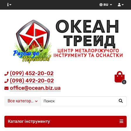
RU
(099) 452-20-02
(098) 492-20-02
0
office@ocean.biz.ua
Все категории
Каталог інструменту