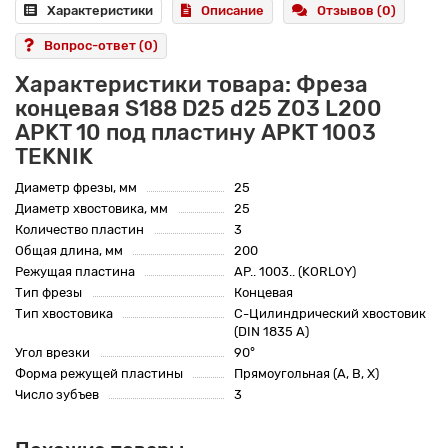
Характеристики
Описание
Отзывов (0)
Вопрос-ответ
(0)
Характеристики товара: Фреза
концевая S188 D25 d25 Z03 L200
APKT 10 под пластину APKT 1003
TEKNIK
Диаметр фрезы, мм
25
Диаметр хвостовика, мм
25
Количество пластин
3
Общая длина, мм
200
Режущая пластина
AP.. 1003.. (KORLOY)
Тип фрезы
Концевая
Тип хвостовика
C-Цилиндрический хвостовик
(DIN 1835 A)
Угол врезки
90°
Форма режущей пластины
Прямоугольная (A, B, X)
Число зубъев
3