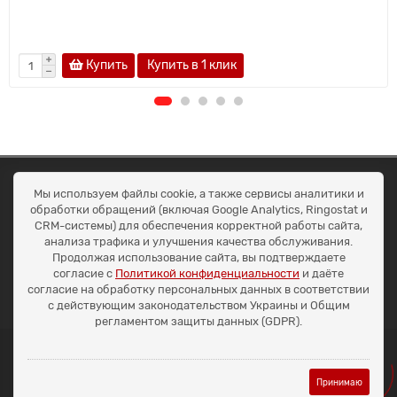
Купить
Купить в 1 клик
ОКЕАН ТРЕЙД
Мы используем файлы cookie, а также сервисы аналитики и
Договір публичної оферти
обработки обращений (включая Google Analytics, Ringostat и
Доставка та оплата
CRM-системы) для обеспечения корректной работы сайта,
Наші контакти
анализа трафика и улучшения качества обслуживания.
Умови повернення
Продолжая использование сайта, вы подтверждаете
+38 (099) 452-20-02
согласие с
Политикой конфиденциальности
и даёте
+38 (098) 492-20-02
согласие на обработку персональных данных в соответствии
office@ocean.biz.ua
с действующим законодательством Украины и Общим
регламентом защиты данных (GDPR).
Принимаю