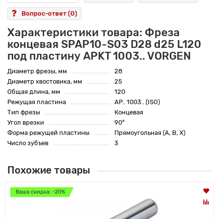
Вопрос-ответ
(0)
Характеристики товара: Фреза
концевая SPAP10-S03 D28 d25 L120
под пластину APKT 1003.. VORGEN
Диаметр фрезы, мм
28
Диаметр хвостовика, мм
25
Общая длина, мм
120
Режущая пластина
AP.. 1003.. (ISO)
Тип фрезы
Концевая
Угол врезки
90°
Форма режущей пластины
Прямоугольная (A, B, X)
Число зубъев
3
Похожие товары
Ваша скидка: -20%