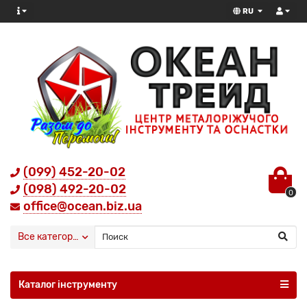
RU
(099) 452-20-02
(098) 492-20-02
0
office@ocean.biz.ua
Все категории
Каталог інструменту