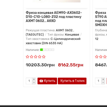
Фреза концевая AEM90-AX0602-
Фреза 
D10-C10-L080-Z02 под пластину
ST90 A
AXMT 0602.. AKKO
под пл
SMOXH
Режущая пластина:
AXMT 0602..
Глубина
(TAEGUTEC)
Тип фрезы:
Концевая
фрезы, 
Тип хвостовика:
C-Цилиндрический
12
хвостовик (DIN 6535 HA)
10203.30грн
8162.55грн
8467
Купить
Купить в 1 клик