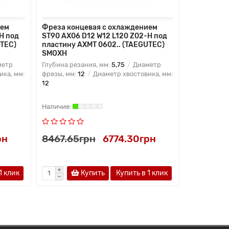
ием
Фреза концевая с охлаждением
Фреза кон
H под
ST90 AX06 D12 W12 L120 Z02-H под
ST90 AX06
UTEC)
пластину AXMT 0602.. (TAEGUTEC)
пластину 
SMOXH
SMOXH
метр
Глубина резания, мм:
5,75
Диаметр
Глубина рез
ка, мм:
фрезы, мм:
12
Диаметр хвостовика, мм:
фрезы, мм:
12
16
рн
8467.65грн
6774.30грн
9388.3
1 клик
Купить
Купить в 1 клик