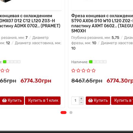
концевая с охлаждением
Фреза концевая с охлажден
DMX07 D12 C12 L120 Z03-H
ST90 AX06 D10 W10 L120 Z02-
астину ADMX 0702.. (PRAMET)
пластину AXMT 0602.. (TAEG
SMOXH
 резания, мм:
7
Диаметр
Глубина резания, мм:
5,75
Диа
мм:
12
Диаметр хвостовика, мм:
фрезы, мм:
10
Диаметр хвостови
10
.65грн
6774.30грн
8467.65грн
6774.30г
Купить
Купить в 1 клик
Купить
Купить в 