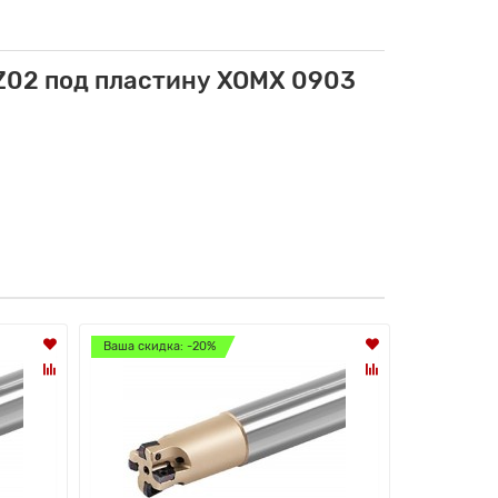
Z02 под пластину XOMX 0903
Ваша скидка: -20%
Ваша скидк