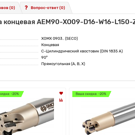
вов (0)
Вопрос-ответ
(0)
а концевая AEM90-XO09-D16-W16-L150-
XOMX 0903.. (SECO)
Концевая
C-Цилиндрический хвостовик (DIN 1835 A)
90°
Прямоугольная (A, B, X)
кидка: -20%
Ваша скидка: -20%