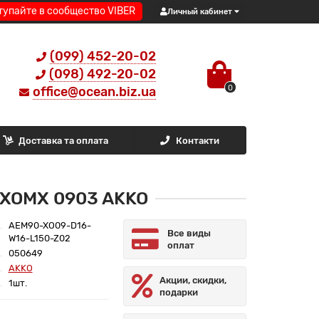
тупайте в сообщество VIBER
Личный кабинет
(099) 452-20-02
(098) 492-20-02
0
office@ocean.biz.ua
Доставка та оплата
Контакти
 XOMX 0903 AKKO
AEM90-XO09-D16-
Все виды
W16-L150-Z02
оплат
050649
AKKO
Акции, скидки,
1шт.
подарки