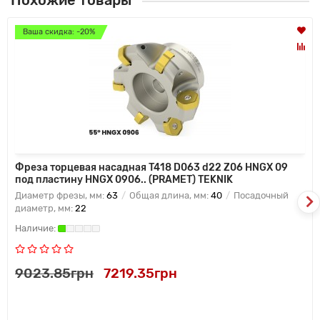
Похожие товары
Ваша скидка: -20%
Фреза торцевая насадная T418 D063 d22 Z06 HNGX 09
под пластину HNGX 0906.. (PRAMET) TEKNIK
Диаметр фрезы, мм:
63
Общая длина, мм:
40
Посадочный
диаметр, мм:
22
9023.85грн
7219.35грн