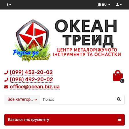
RU
(099) 452-20-02
(098) 492-20-02
0
office@ocean.biz.ua
Все категории
Каталог інструменту