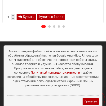
Купить
Купить в 1 клик
ОКЕАН ТРЕЙД
Мы используем файлы cookie, а также сервисы аналитики и
Договір публичної оферти
обработки обращений (включая Google Analytics, Ringostat и
Доставка та оплата
CRM-системы) для обеспечения корректной работы сайта,
Наші контакти
анализа трафика и улучшения качества обслуживания.
Умови повернення
Продолжая использование сайта, вы подтверждаете
+38 (099) 452-20-02
согласие с
Политикой конфиденциальности
и даёте
+38 (098) 492-20-02
согласие на обработку персональных данных в соответствии
office@ocean.biz.ua
с действующим законодательством Украины и Общим
регламентом защиты данных (GDPR).
Принимаю