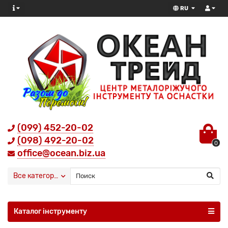
RU
(099) 452-20-02
(098) 492-20-02
0
office@ocean.biz.ua
Все категории
Каталог інструменту