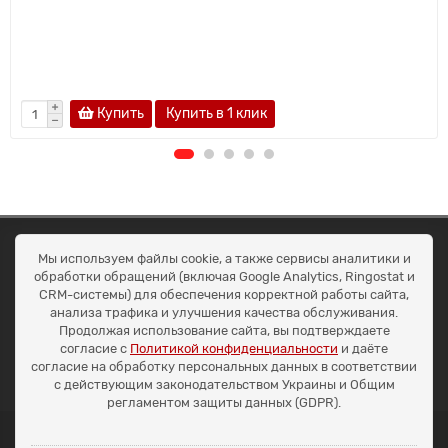
Купить
Купить в 1 клик
ОКЕАН ТРЕЙД
Мы используем файлы cookie, а также сервисы аналитики и
Договір публичної оферти
обработки обращений (включая Google Analytics, Ringostat и
Доставка та оплата
CRM-системы) для обеспечения корректной работы сайта,
Наші контакти
анализа трафика и улучшения качества обслуживания.
Умови повернення
Продолжая использование сайта, вы подтверждаете
+38 (099) 452-20-02
согласие с
Политикой конфиденциальности
и даёте
+38 (098) 492-20-02
согласие на обработку персональных данных в соответствии
office@ocean.biz.ua
с действующим законодательством Украины и Общим
регламентом защиты данных (GDPR).