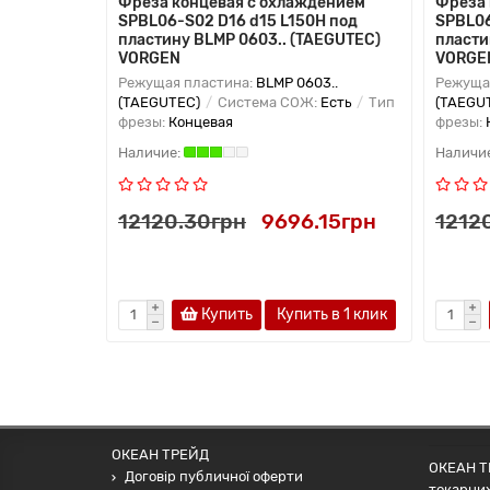
Фреза концевая с охлаждением
Фреза 
SPBL06-S02 D16 d15 L150H под
SPBL06
пластину BLMP 0603.. (TAEGUTEC)
пласти
VORGEN
VORGE
Режущая пластина:
BLMP 0603..
Режуща
(TAEGUTEC)
Система СОЖ:
Есть
Тип
(TAEGU
фрезы:
Концевая
фрезы:
12120.30грн
9696.15грн
1212
Купить
Купить в 1 клик
ОКЕАН ТРЕЙД
ОКЕАН ТР
Договір публичної оферти
токарних