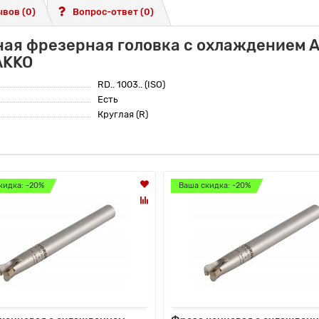
вов (0)
Вопрос-ответ
(0)
ная фрезерная головка с охлаждением
AKKO
RD.. 1003.. (ISO)
Есть
Круглая (R)
кидка: -20%
Ваша скидка: -20%