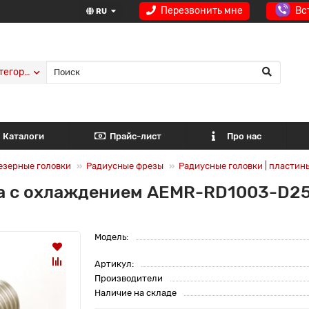
Перезвонить мне
Вс
RU
тегории
Каталоги
Прайс-лист
Про нас
езерные головки
Радиусные фрезы
Радиусные головки | пластин
ка с охлаждением AEMR-RD1003-D2
Модель:
Артикул:
Производители
Наличие на складе