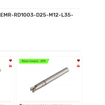
 AEMR-RD1003-D25-M12-L35-
Ваша скидка: -20%
Ваша скидк