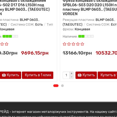
концевая с охлаждением
Фреза концевая с охлажден
-S02 D17 D16 L150H под
SPBL06-S03 D20 D20 L150H п
ну BLMP 0603.. (TAEGUTEC)
пластину BLMP 0603.. (TAEG
N
VORGEN
я пластина:
BLMP 0603..
Режущая пластина:
BLMP 0603..
TEC)
Система СОЖ:
Есть
Тип
(TAEGUTEC)
Система СОЖ:
Ест
Концевая
фрезы:
Концевая
0.30грн
9696.15грн
13166.10грн
10532.7
Купить
Купить в 1 клик
Купить
Купить в 
ЕЙД – інтернет магазин металоріжучих інструментів. На нашому сайті 
 різців та оснастки за найнижчими цінами! Бонусна система та смачні 