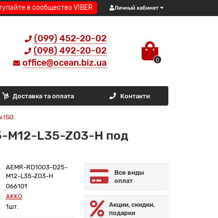
тупайте в сообщество VIBER
Личный кабинет
(099) 452-20-02
(098) 492-20-02
0
office@ocean.biz.ua
Доставка та оплата
Контакти
ы ISO
5-M12-L35-Z03-H под
AEMR-RD1003-D25-
Все виды
M12-L35-Z03-H
оплат
066101
AKKO
Акции, скидки,
1шт.
подарки