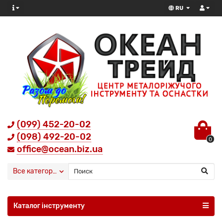
RU
(099) 452-20-02
(098) 492-20-02
0
office@ocean.biz.ua
Все категории
Каталог інструменту