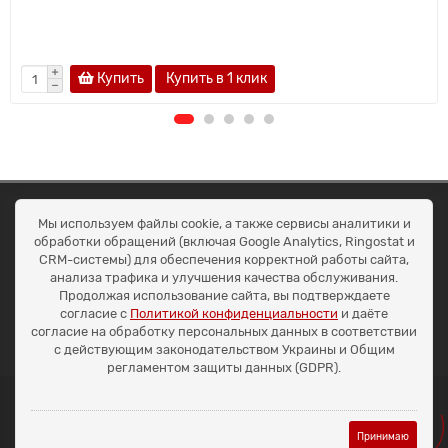
Купить
Купить в 1 клик
ОКЕАН ТРЕЙД
Мы используем файлы cookie, а также сервисы аналитики и
Договір публичної оферти
обработки обращений (включая Google Analytics, Ringostat и
Доставка та оплата
CRM-системы) для обеспечения корректной работы сайта,
Наші контакти
анализа трафика и улучшения качества обслуживания.
Умови повернення
Продолжая использование сайта, вы подтверждаете
+38 (099) 452-20-02
согласие с
Политикой конфиденциальности
и даёте
+38 (098) 492-20-02
согласие на обработку персональных данных в соответствии
office@ocean.biz.ua
с действующим законодательством Украины и Общим
регламентом защиты данных (GDPR).
Принимаю