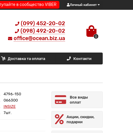
тупайте в сообщество VIBER
Личный кабинет
(099) 452-20-02
(098) 492-20-02
0
office@ocean.biz.ua
Доставка та оплата
Контакти
4796-150
Все виды
066300
оплат
INSIZE
7шт.
Акции, скидки,
подарки