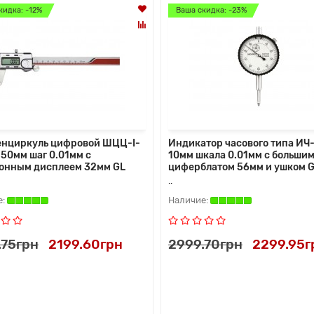
кидка: -12%
Ваша скидка: -23%
нциркуль цифровой ШЦЦ-I-
Индикатор часового типа ИЧ-
150мм шаг 0.01мм с
10мм шкала 0.01мм с больши
онным дисплеем 32мм GL
циферблатом 56мм и ушком 
..
.75грн
2199.60грн
2999.70грн
2299.95г