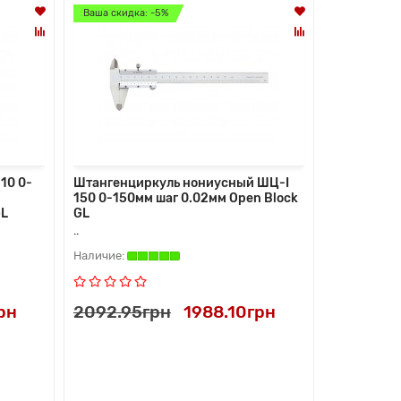
Ваша скидка: -5%
Ваша скидк
10 0-
Штангенциркуль нониусный ШЦ-I
Штангенци
м
150 0-150мм шаг 0.02мм Open Block
150 0-150
GL
GL
GL
..
..
рн
2092.95грн
1988.10грн
2499.75