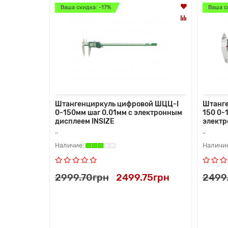
Ваша скидка: -17%
Ваша с
Штангенциркуль цифровой ШЦЦ-I
Штанге
0-150мм шаг 0.01мм с электронным
150 0-
дисплеем INSIZE
электр
..
..
2999.70грн
2499.75грн
2499