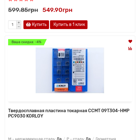
599.85грн
549.90грн
Купить
Купить в 1 клик
Ваша скидка: -4%
Твердосплавная пластина токарная CCMT 09T304-HMP
PC9030 KORLOY
M - нержавеющая сталь:
Да
P - сталь:
Да
Геометрия