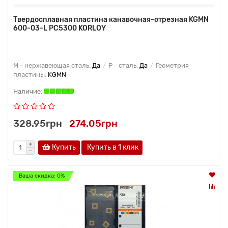
Твердосплавная пластина канавочная-отрезная KGMN
600-03-L PC5300 KORLOY
M - нержавеющая сталь:
Да
P - сталь:
Да
Геометрия
пластины:
KGMN
328.95грн
274.05грн
Купить
Купить в 1 клик
Ваша скидка: 0%