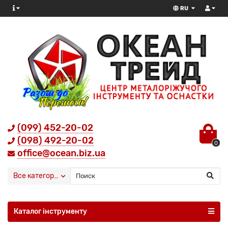
RU
(099) 452-20-02
(098) 492-20-02
0
office@ocean.biz.ua
Все категории
Каталог інструменту