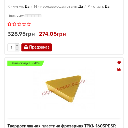
K - чугун:
Да
M - нержавеющая сталь:
Да
P - сталь:
Да
328.95грн
274.05грн
Предзаказ
Ваша скидка: -20%
Твердосплавная пластина фрезерная TPKN 1603PDSR-