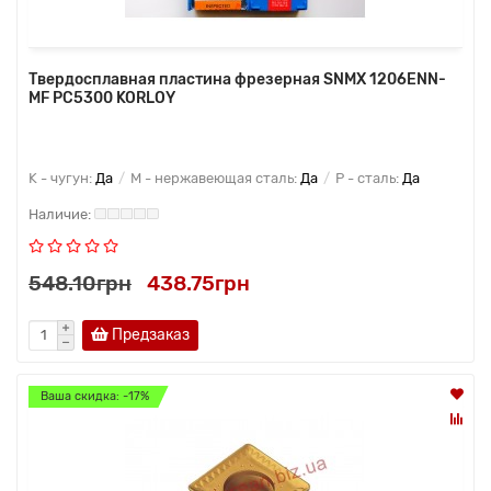
Твердосплавная пластина фрезерная SNMX 1206ENN-
MF PC5300 KORLOY
K - чугун:
Да
M - нержавеющая сталь:
Да
P - сталь:
Да
548.10грн
438.75грн
Предзаказ
Ваша скидка: -17%