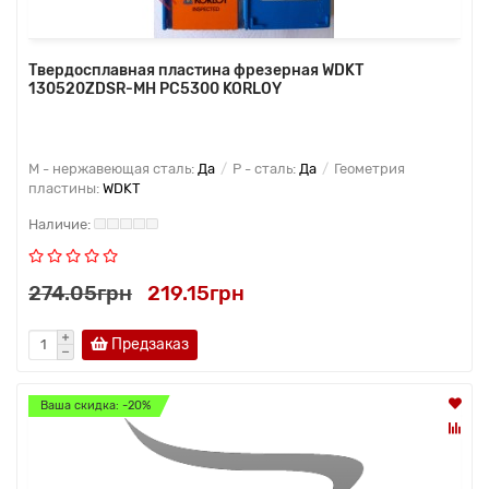
Твердосплавная пластина фрезерная WDKT
130520ZDSR-MH PC5300 KORLOY
M - нержавеющая сталь:
Да
P - сталь:
Да
Геометрия
пластины:
WDKT
274.05грн
219.15грн
Предзаказ
Ваша скидка: -20%