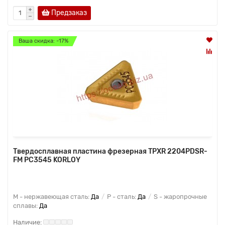
Предзаказ
Ваша скидка: -17%
Твердосплавная пластина фрезерная TPXR 2204PDSR-
FM PC3545 KORLOY
M - нержавеющая сталь:
Да
P - сталь:
Да
S - жаропрочные
сплавы:
Да