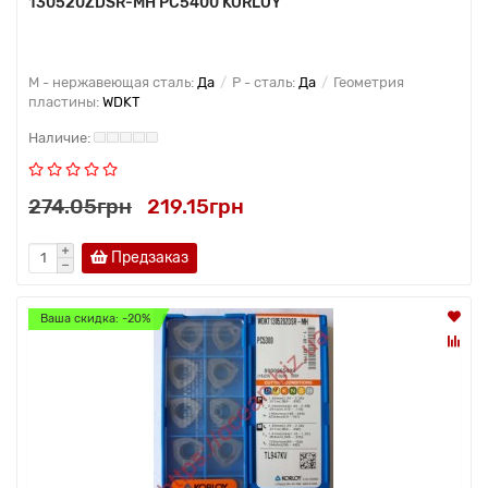
130520ZDSR-MH PC5400 KORLOY
M - нержавеющая сталь:
Да
P - сталь:
Да
Геометрия
пластины:
WDKT
274.05грн
219.15грн
Предзаказ
Ваша скидка: -20%