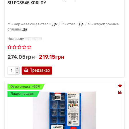
SU PC3545 KORLOY
M - нержавеющая сталь:
Да
P - сталь:
Да
S - жаропрочные
сплавы:
Да
274.05грн
219.15грн
Предзаказ
Ваша скидка: -20%
Лидер продаж!