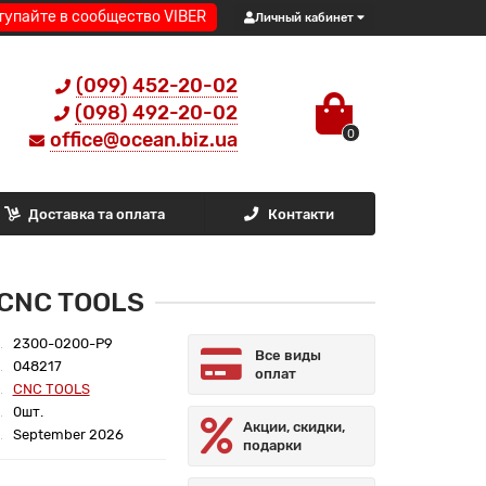
тупайте в сообщество VIBER
Личный кабинет
(099) 452-20-02
(098) 492-20-02
0
office@ocean.biz.ua
Доставка та оплата
Контакти
 CNC TOOLS
2300-0200-Р9
Все виды
048217
оплат
CNC TOOLS
0шт.
Акции, скидки,
September 2026
подарки