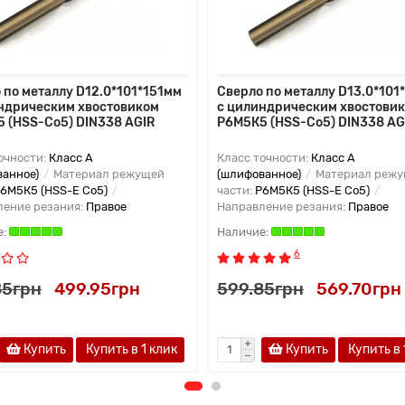
 по металлу D12.0*101*151мм
Сверло по металлу D13.0*101
ндрическим хвостовиком
с цилиндрическим хвостови
 (HSS-Co5) DIN338 AGIR
Р6М5К5 (HSS-Co5) DIN338 AG
очности:
Класс А
Класс точности:
Класс А
ванное)
Материал режущей
(шлифованное)
Материал реж
6М5К5 (HSS-E Co5)
части:
Р6М5К5 (HSS-E Co5)
ление резания:
Правое
Направление резания:
Правое
6
85грн
499.95грн
599.85грн
569.70грн
Купить
Купить в 1 клик
Купить
Купить в 