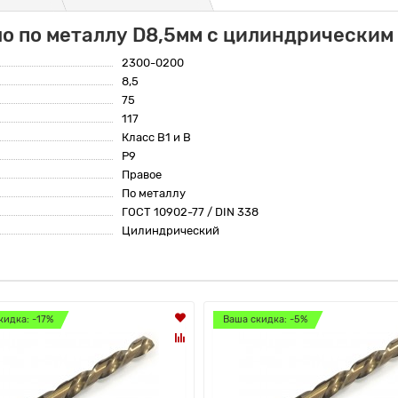
о по металлу D8,5мм с цилиндрическим
2300-0200
8,5
75
117
Класс В1 и В
Р9
Правое
По металлу
ГОСТ 10902-77 / DIN 338
Цилиндрический
кидка: -17%
Ваша скидка: -5%