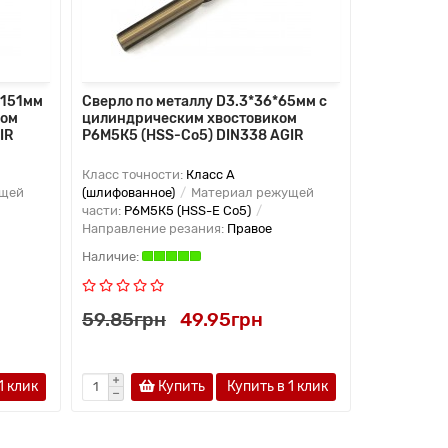
*151мм
Сверло по металлу D3.3*36*65мм с
Метчик ви
ком
цилиндрическим хвостовиком
HSS-E 4H b
IR
Р6М5К5 (HSS-Co5) DIN338 AGIR
глухих отв
YG-1
Класс точности:
Класс А
Диаметр хв
ущей
(шлифованное)
Материал режущей
метчика (L1)
части:
Р6М5К5 (HSS-E Co5)
Направление резания:
Правое
59.85грн
49.95грн
799.65г
1 клик
Купить
Купить в 1 клик