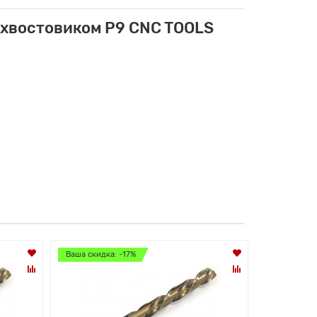
 хвостовиком Р9 CNC TOOLS
Ваша скидка: -17%
Ваша скидк