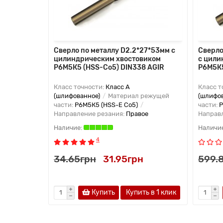
Сверло по металлу D2.2*27*53мм с
Сверло
цилиндрическим хвостовиком
с цили
Р6М5К5 (HSS-Co5) DIN338 AGIR
Р6М5К5
Класс точности:
Класс А
Класс т
(шлифованное)
Материал режущей
(шлифо
части:
Р6М5К5 (HSS-E Co5)
части:
Р
Направление резания:
Правое
Направ
4
34.65грн
31.95грн
599.
Купить
Купить в 1 клик