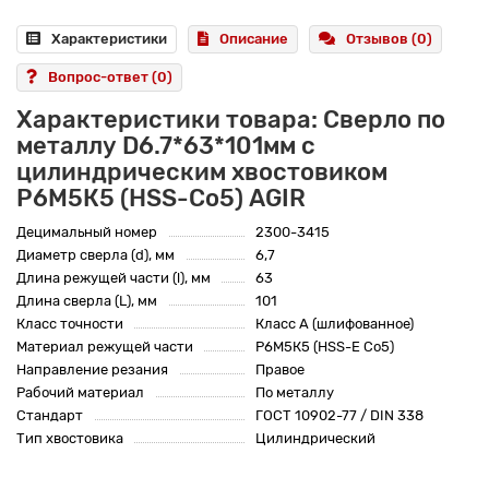
Характеристики
Описание
Отзывов (0)
Вопрос-ответ
(0)
Характеристики товара: Сверло по
металлу D6.7*63*101мм с
цилиндрическим хвостовиком
Р6М5К5 (HSS-Co5) AGIR
Децимальный номер
2300-3415
Диаметр сверла (d), мм
6,7
Длина режущей части (l), мм
63
Длина сверла (L), мм
101
Класс точности
Класс А (шлифованное)
Материал режущей части
Р6М5К5 (HSS-E Co5)
Направление резания
Правое
Рабочий материал
По металлу
Стандарт
ГОСТ 10902-77 / DIN 338
Тип хвостовика
Цилиндрический