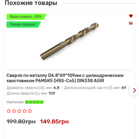
Похожие товары
Ваша скидка: -25%
Лидер продаж!
Сверло по металлу D6.8*69*109мм с цилиндрическим
хвостовиком Р6М5К5 (HSS-Co5) DIN338 AGIR
Диаметр сверла (d), мм:
6,8
Длина режущей части (l), мм:
69
Длина сверла (L), мм:
109
199.80грн
149.85грн