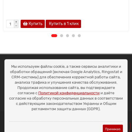
Купить
Купить в 1 клик
ОКЕАН ТРЕЙД
Мы используем файлы cookie, а также сервисы аналитики и
Договір публичної оферти
обработки обращений (включая Google Analytics, Ringostat и
Доставка та оплата
CRM-системы) для обеспечения корректной работы сайта,
Наші контакти
анализа трафика и улучшения качества обслуживания.
Умови повернення
Продолжая использование сайта, вы подтверждаете
+38 (099) 452-20-02
согласие с
Политикой конфиденциальности
и даёте
+38 (098) 492-20-02
согласие на обработку персональных данных в соответствии
office@ocean.biz.ua
с действующим законодательством Украины и Общим
регламентом защиты данных (GDPR).
Принимаю