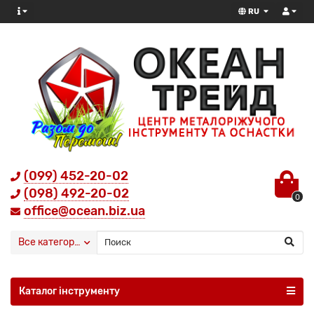
RU
(099) 452-20-02
(098) 492-20-02
0
office@ocean.biz.ua
Все категории
Каталог інструменту