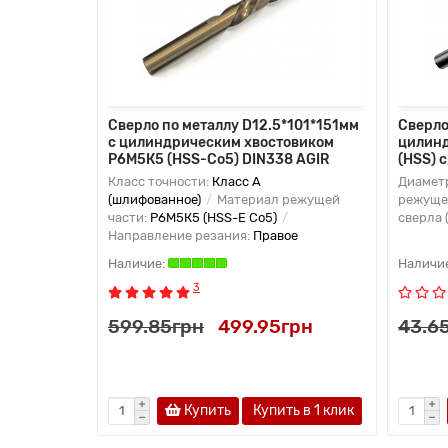
Сверло по металлу D12.5*101*151мм
Сверло
с цилиндрическим хвостовиком
цилинд
Р6М5К5 (HSS-Co5) DIN338 AGIR
(HSS) 
Класс точности:
Класс А
Диаметр
(шлифованное)
Материал режущей
режущей
части:
Р6М5К5 (HSS-E Co5)
сверла (
Направление резания:
Правое
3
599.85грн
499.95грн
43.6
Купить
Купить в 1 клик