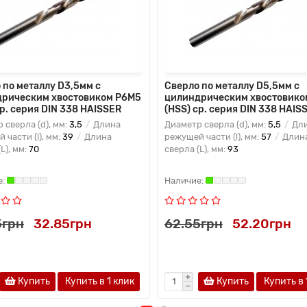
 по металлу D3,5мм с
Сверло по металлу D5,5мм с
рическим хвостовиком Р6М5
цилиндрическим хвостовико
ср. серия DIN 338 HAISSER
(HSS) ср. серия DIN 338 HAIS
 сверла (d), мм:
3,5
Длина
Диаметр сверла (d), мм:
5,5
Дл
 части (l), мм:
39
Длина
режущей части (l), мм:
57
Длин
L), мм:
70
сверла (L), мм:
93
5грн
32.85грн
62.55грн
52.20грн
Купить
Купить в 1 клик
Купить
Купить в 