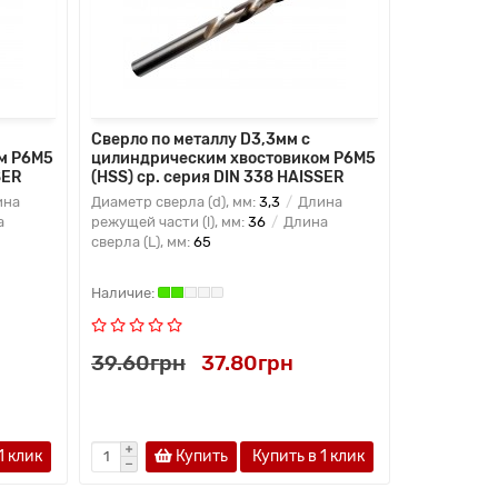
Сверло по металлу D3,3мм с
Сверло по
м Р6М5
цилиндрическим хвостовиком Р6М5
цилиндрич
SER
(HSS) ср. серия DIN 338 HAISSER
(HSS) дл. 
ина
Диаметр сверла (d), мм:
3,3
Длина
Диаметр све
а
режущей части (l), мм:
36
Длина
режущей час
сверла (L), мм:
65
сверла (L), 
39.60грн
37.80грн
82.35гр
1 клик
Купить
Купить в 1 клик