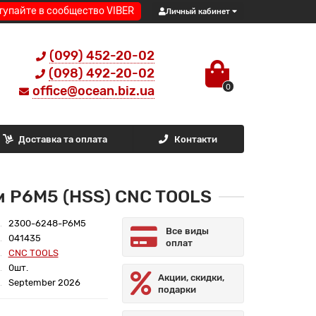
тупайте в сообщество VIBER
Личный кабинет
(099) 452-20-02
(098) 492-20-02
0
office@ocean.biz.ua
Доставка та оплата
Контакти
м Р6М5 (HSS) CNC TOOLS
2300-6248-Р6М5
Все виды
041435
оплат
CNC TOOLS
0шт.
Акции, скидки,
September 2026
подарки