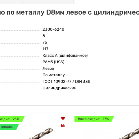
о по металлу D8мм левое с цилиндриче
2300-6248
8
75
117
Класс А (шлифованное)
Р6М5 (HSS)
Левое
По металлу
ГОСТ 10902-77 / DIN 338
Цилиндрический
кидка: -25%
Ваша скидка: -17%
продаж!