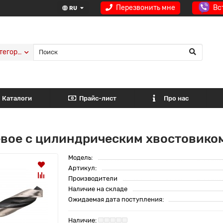
Перезвонить мне
Вс
RU
тегории
Каталоги
Прайс-лист
Про нас
евое с цилиндрическим хвостовико
Модель:
Артикул:
Производители
Наличие на складе
Ожидаемая дата поступления: