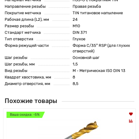
Направление резьбы
Правая резьба
Покрытие метчика
TIN титановое напыление
Рабочая длина (L2), мм
24
Размер резьбы
M10
Стандарт метчика
DIN 371
Тип отверстия
Глухое
Форма режущей части
Форма C/35° RSP (для глухих
отверстий)
Шаг резьбы
Основной шаг
Шаг резьбы, мм
1,5
Вид резьбы
M - Метрическая ISO DIN 13
Квадрат хвостовика, мм
8
Диаметр отверстия, мм
8,5
Похожие товары
Ваша скидка: -5%