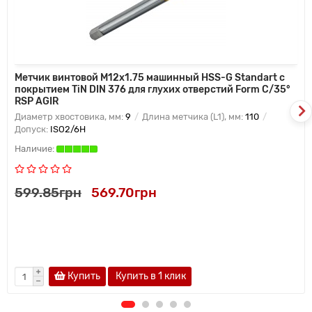
Метчик винтовой M12x1.75 машинный HSS-G Standart с
покрытием TiN DIN 376 для глухих отверстий Form C/35°
RSP AGIR
Диаметр хвостовика, мм:
9
Длина метчика (L1), мм:
110
Допуск:
ISO2/6H
599.85грн
569.70грн
Купить
Купить в 1 клик