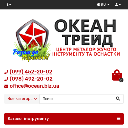
RU
(099) 452-20-02
(098) 492-20-02
0
office@ocean.biz.ua
Все категории
Каталог інструменту