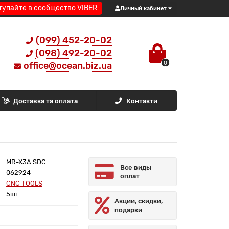
тупайте в сообщество VIBER
Личный кабинет
(099) 452-20-02
(098) 492-20-02
0
office@ocean.biz.ua
Доставка та оплата
Контакти
MR-X3A SDC
Все виды
062924
оплат
CNC TOOLS
5шт.
Акции, скидки,
подарки