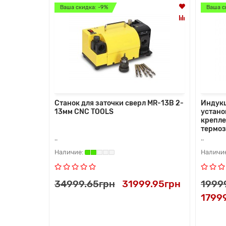
Ваша скидка: -9%
Ваша с
Станок для заточки сверл MR-13B 2-
Индук
13мм CNC TOOLS
устано
крепле
термо
..
..
34999.65грн
31999.95грн
1999
1799