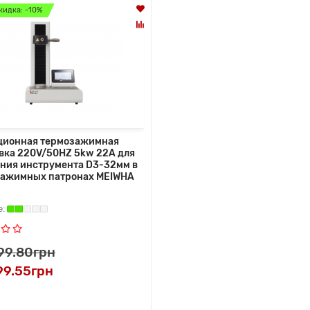
кидка: -10%
ционная термозажимная
вка 220V/50HZ 5kw 22A для
ния инструмента D3-32мм в
зажимных патронах MEIWHA
99.80грн
99.55грн